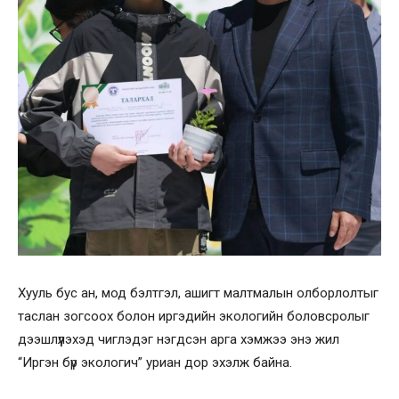
Хууль бус ан, мод бэлтгэл, ашигт малтмалын олборлолтыг
таслан зогсоох болон иргэдийн экологийн боловсролыг
дээшлүүлэхэд чиглэдэг нэгдсэн арга хэмжээ энэ жил
“Иргэн бүр экологич” уриан дор эхэлж байна.