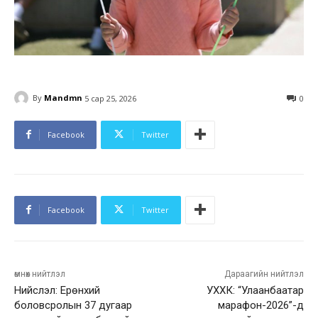
By
Mandmn
5 сар 25, 2026
0
Facebook
Twitter
Facebook
Twitter
өмнөх нийтлэл
Дараагийн нийтлэл
Нийслэл: Ерөнхий
УХХК: “Улаанбаатар
боловсролын 37 дугаар
марафон-2026”-д