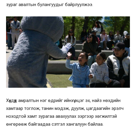
зураг авалтын булангуудыг байрлуулжээ.
Хүүхдүүд амралтын нэг өдрийг ийнхүү эцэг эх, найз нөхдийн
хамтаар тоглож, танин мэдэж, дуулж, цагдаагийн эрэлч
ноходтой хамт зурагаа авахуулах зэргээр хөгжилтэй
өнгөрөөж байгаадаа сэтгэл хангалуун байлаа.