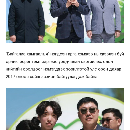
“Байгалиа хамгаалъя” нэгдсэн арга хэмжээ нь хүрээлэн буй
орчны эсрэг гэмт хэргээс урьдчилан сэргийлэх, олон
нийтийн оролцоог нэмэгдүүлэх зорилготой улс орон даяар
2017 оноос хойш зохион байгуулагдаж байна.