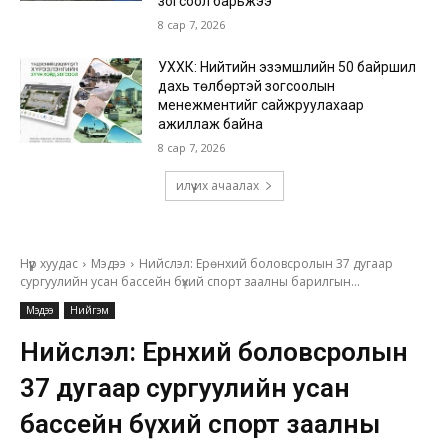
зогсоол барьжээ
8 сар 7, 2026
УХХК: Нийтийн эзэмшлийн 50 байршил
дахь төлбөртэй зогсоолын
менежментийг сайжруулахаар
ажиллаж байна
8 сар 7, 2026
илүү их ачаалах