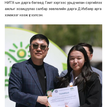
НИТХ-ын дарга бөгөөд Гэмт хэргээс урьдчилан сэргийлэх
ажлыг зохицуулах салбар зөвлөлийн дарга Д.Ихбаяр арга
хэмжээг нээж үг хэлсэн.