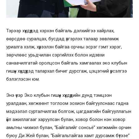
Тэрээр хүүхдүүдэд хэрхэн байгаль дэлхийгээ хайрлах,
өөрсдөө суралцах, бусдад үлгэрлэх талаар зөвлөмж
уриалга хэлж, хүрээлэн байгаа орчны эсрэг гэмт хэрэг,
зөрчлөөс урьдчилан сэргийлэх болон идэвхи
санаачилгатай оролцсон байгаль хамгаалах эко клубын
гишүүн хүүхдүүдэд талархал бичиг дурсгаж, цэцэгний үрсэлгээ
бэлэглэсэн юм.
Энэ үеэр Эко клубын гишүүн хүүхдүүдийн дунд тэмцээн
уралдаан, хөгжөөнт тоглоом зохион байгуулснаас гадна
мэдээлэл сурталчилгаа болгож, цагдаагийн байгууллагын
үйл ажиллагааг харуулсан булан, ховор болон нэн ховор
амьтны чихмэл булан, “Байгалийг сонсьё” хөгжмийн орчин
буюу Ди Жей булан, “Байгальтайгаа хамт дурсамж бүтээе”