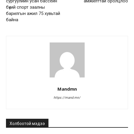
сургуулийн усан бассейн
амжилттай оролцлоо
бүхий спорт заалны
барилгын ажил 75 хувьтай
байна
Mandmn
https://mand.mn/
Холбоотой мэдээ