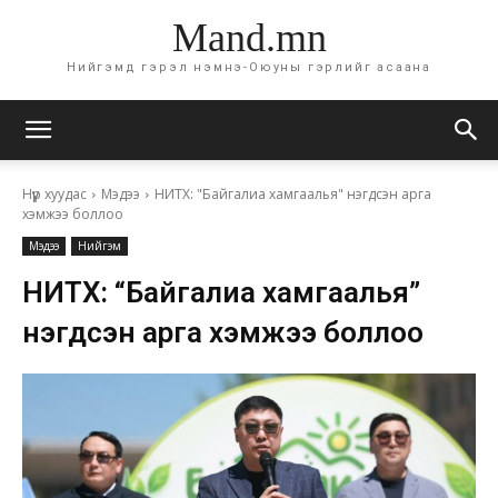
Mand.mn
Нийгэмд гэрэл нэмнэ-Оюуны гэрлийг асаана
Нүүр хуудас
Мэдээ
НИТХ: "Байгалиа хамгаалья" нэгдсэн арга
хэмжээ боллоо
Мэдээ
Нийгэм
НИТХ: “Байгалиа хамгаалья”
нэгдсэн арга хэмжээ боллоо