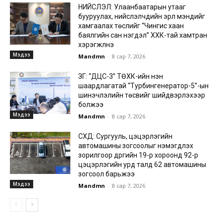
НИЙСЛЭЛ: Улаанбаатарын утааг
бууруулах, нийслэлчүүдийн эрүүл мэндийг
хамгаалах төслийг “Чингис хаан
баялгийн сан нэгдэл” ХХК-тай хамтран
хэрэгжүүлнэ
Мэдээ
Mandmn
-
8 сар 7, 2026
ЗГ: “ДЦС-3” ТӨХК-ийн нэн
шаардлагатай “Турбингенератор-5”-ын
шинэчлэлийн төсвийг шийдвэрлэхээр
болжээ
Мэдээ
Mandmn
-
8 сар 7, 2026
СХД: Сургууль, цэцэрлэгийн
автомашины зогсоолыг нэмэгдүүлэх
зорилгоор дүүргийн 19-р хороонд 92-р
цэцэрлэгийн урд талд 62 автомашины
зогсоол барьжээ
Мэдээ
Mandmn
-
8 сар 7, 2026