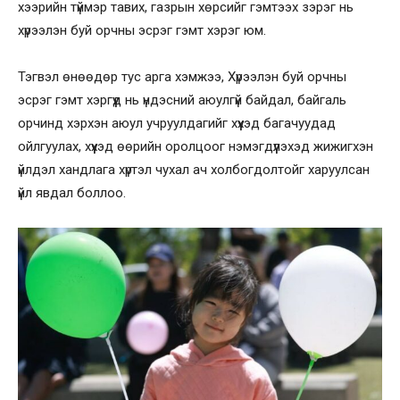
хээрийн түймэр тавих, газрын хөрсийг гэмтээх зэрэг нь
хүрээлэн буй орчны эсрэг гэмт хэрэг юм.
Тэгвэл өнөөдөр тус арга хэмжээ, Хүрээлэн буй орчны
эсрэг гэмт хэргүүд нь үндэсний аюулгүй байдал, байгаль
орчинд хэрхэн аюул учруулдагийг хүүхэд багачуудад
ойлгуулах, хүүхэд өөрийн оролцоог нэмэгдүүлэхэд жижигхэн
үйлдэл хандлага хүртэл чухал ач холбогдолтойг харуулсан
үйл явдал боллоо.