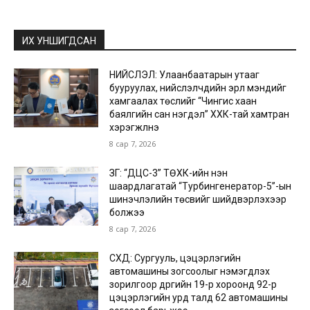
ИХ УНШИГДСАН
НИЙСЛЭЛ: Улаанбаатарын утааг
бууруулах, нийслэлчүүдийн эрүүл мэндийг
хамгаалах төслийг “Чингис хаан
баялгийн сан нэгдэл” ХХК-тай хамтран
хэрэгжүүлнэ
8 сар 7, 2026
ЗГ: “ДЦС-3” ТӨХК-ийн нэн
шаардлагатай “Турбингенератор-5”-ын
шинэчлэлийн төсвийг шийдвэрлэхээр
болжээ
8 сар 7, 2026
СХД: Сургууль, цэцэрлэгийн
автомашины зогсоолыг нэмэгдүүлэх
зорилгоор дүүргийн 19-р хороонд 92-р
цэцэрлэгийн урд талд 62 автомашины