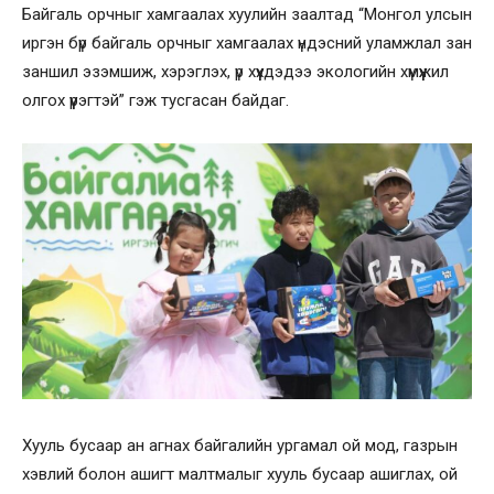
Байгаль орчныг хамгаалах хуулийн заалтад “Монгол улсын
иргэн бүр байгаль орчныг хамгаалах үндэсний уламжлал зан
заншил эзэмшиж, хэрэглэх, үр хүүхдэдээ экологийн хүмүүжил
олгох үүрэгтэй” гэж тусгасан байдаг.
Хууль бусаар ан агнах байгалийн ургамал ой мод, газрын
хэвлий болон ашигт малтмалыг хууль бусаар ашиглах, ой