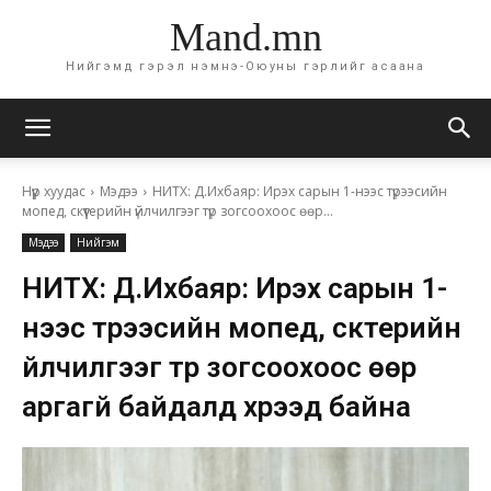
Mand.mn
Нийгэмд гэрэл нэмнэ-Оюуны гэрлийг асаана
Нүүр хуудас
Мэдээ
НИТХ: Д.Ихбаяр: Ирэх сарын 1-нээс түрээсийн
мопед, скүүтерийн үйлчилгээг түр зогсоохоос өөр...
Мэдээ
Нийгэм
НИТХ: Д.Ихбаяр: Ирэх сарын 1-
нээс түрээсийн мопед, скүүтерийн
үйлчилгээг түр зогсоохоос өөр
аргагүй байдалд хүрээд байна