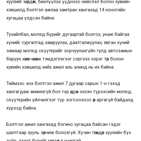
хуулийг мөрдөж, биелүүлэх үүднээс нийслэл болон хувийн
хэвшилд бэлтгэл ажлаа хамтран хангахад 14 хоногийн
хугацаа үлдсэн байна.
Тухайлбал, мопед бүрийг дугаартай болгох, унаж байгаа
хүнийг сургалтад хамруулах, даатгалжуулах, явган хүний
замаар мопед скүүтерийг зорчуулахгүйн тулд автозамын
баруун хөвөөг чөлөөлж тэмдэглэгээг сэргээх зэрэг төр болон
хувийн хэвшилд хийх ажил аль алинд нь их байна.
Тиймээс энэ бэлтгэл ажил 7 дугаар сарын 1-н гэхэд
хангагдаж амжихгүй бол тэр өдрөөс эхлэн түрээсийн мопед,
скүүтерийн үйлчилгээг түр зогсоохоос өөр аргагүй байдалд
хүрээд байна.
Бэлтгэл ажил хангахад богино хугацаа байсан гэдэг
шалтгаар хууль зөрчиж болохгүй. Хүчин төгөлдөр хуулийн бүх
зүйл, заалт бүрийг мөрдөх л учиртай.