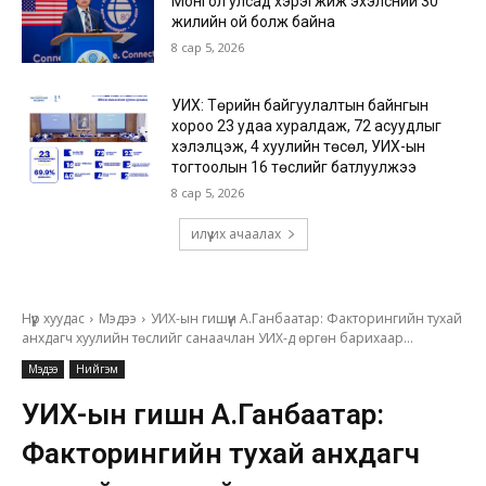
Монгол улсад хэрэгжиж эхэлсний 30
жилийн ой болж байна
8 сар 5, 2026
УИХ: Төрийн байгуулалтын байнгын
хороо 23 удаа хуралдаж, 72 асуудлыг
хэлэлцэж, 4 хуулийн төсөл, УИХ-ын
тогтоолын 16 төслийг батлуулжээ
8 сар 5, 2026
илүү их ачаалах