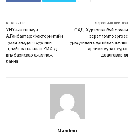
өмнөх нийтлэл
Дараагийн нийтлэл
УИХ-ын гишүүн
СХД: Хүрээлэн буй орчны
А.Ганбаатар: Факторингийн
эсрэг гэмт хэргээс
тухай анхдагч хуулийн
урьдчилан сэргийлэх ажлыг
төслийг санаачлан УИХ-д
эрчимжүүлэх үүрэг
өргөн барихаар ажиллаж
даалгавар өглөө
байна
Mandmn