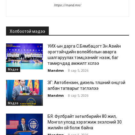
https://mand.mn/
Холбоотой мэдээ
УИХ-ын дарга С.Бямбацогт Зүүн Азийн
эрэгтэйчүүдийн волейболын аварга
шалгаруулах тэмцээнийг нээж, баг
тамирчдад амжилт хүслээ
Мэдээ
Mandmn
-
8 сар 5, 2026
ЗГ: Автобензин, дизель түлшний онцгой
албан татварыг тэглэлээ
Mandmn
-
8 сар 5, 2026
Мэдээ
БЯ: Фулбрайт хөтөлбөрийн 80 жил,
Монгол улсад хэрэгжиж эхэлсний 30
жилийн ой болж байна
Mandmn
-
8 сар 5, 2026