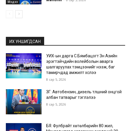
Мэдээ
ИХ УНШИГДСАН
УИХ-ын дарга С.Бямбацогт Зүүн Азийн
эрэгтэйчүүдийн волейболын аварга
шалгаруулах тэмцээнийг нээж, баг
тамирчдад амжилт хүслээ
8 сар 5, 2026
ЗГ: Автобензин, дизель түлшний онцгой
албан татварыг тэглэлээ
8 сар 5, 2026
БЯ: Фулбрайт хөтөлбөрийн 80 жил,