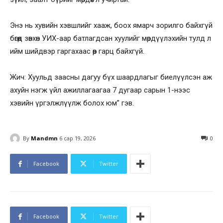
Энэ нь хувийн хэвшлийг хааж, боох ямарч зорилго байхгүй
бөгөөд зөвхөн УИХ-аар батлагдсан хуулийг мөрдүүлэхийн тулд л
ийм шийдвэр гаргахаас өөр гарц байхгүй.
Жич: Хуульд заасны дагуу бүх шаардлагыг биелүүлсэн аж
ахуйн нэгж үйл ажиллагаагаа 7 дугаар сарын 1-нээс
хэвийн үргэлжлүүлж болох юм” гэв.
By
Mandmn
6 сар 19, 2026
0
Facebook
Twitter
Facebook
Twitter