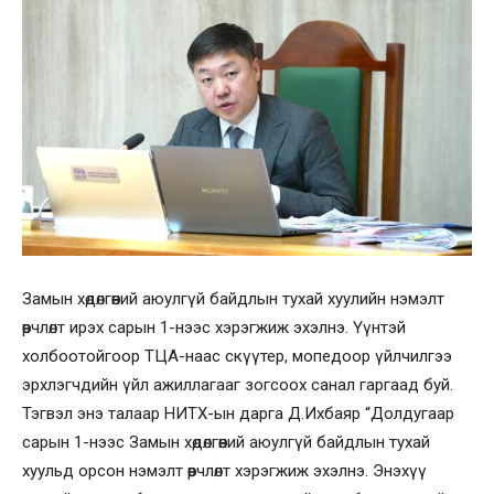
Замын хөдөлгөөний аюулгүй байдлын тухай хуулийн нэмэлт
өөрчлөлт ирэх сарын 1-нээс хэрэгжиж эхэлнэ. Үүнтэй
холбоотойгоор ТЦА-наас скүүтер, мопедоор үйлчилгээ
эрхлэгчдийн үйл ажиллагааг зогсоох санал гаргаад буй.
Тэгвэл энэ талаар НИТХ-ын дарга Д.Ихбаяр “Долдугаар
сарын 1-нээс Замын хөдөлгөөний аюулгүй байдлын тухай
хуульд орсон нэмэлт өөрчлөлт хэрэгжиж эхэлнэ. Энэхүү