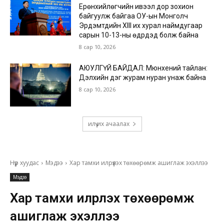
Ерөнхийлөгчийн ивээл дор зохион
байгуулж байгаа ОУ-ын Монголч
Эрдэмтдийн XIII их хурал наймдугаар
сарын 10-13-ны өдрүүдэд болж байна
8 сар 10, 2026
АЮУЛГҮЙ БАЙДАЛ: Мюнхений тайлан:
Дэлхийн дэг журам нуран унаж байна
8 сар 10, 2026
илүү их ачаалах