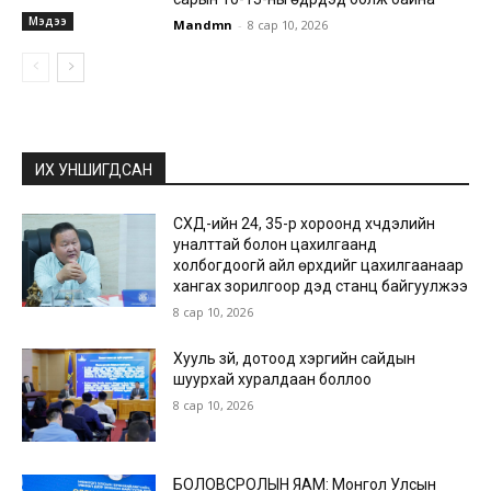
Мэдээ
Mandmn
-
8 сар 10, 2026
ИХ УНШИГДСАН
СХД-ийн 24, 35-р хороонд хүчдэлийн
уналттай болон цахилгаанд
холбогдоогүй айл өрхүүдийг цахилгаанаар
хангах зорилгоор дэд станц байгуулжээ
8 сар 10, 2026
Хууль зүй, дотоод хэргийн сайдын
шуурхай хуралдаан боллоо
8 сар 10, 2026
БОЛОВСРОЛЫН ЯАМ: Монгол Улсын