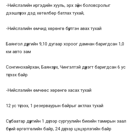
-Нийслэлийн иргэдийн хууль, эрх зүйн боловсролыг
дээшлүүлэх дэд хөтөлбөр батлах тухай,
-Нийслэлийн өмчид хөрөнгө бүртгэн авах тухай
Баянгол дүүргийн 9,10 дугаар хороог дамнан баригдсан 1,0
км авто зам
Сонгинохайрхан, Баянзүрх, Чингэлтэй дүүрэгт баригдсан 6 ус
түгээх байр
-Нийслэлийн өмчөөс хөрөнгө хасах тухай
12 ус түгээх, 1 резерваурын байрыг актлах тухай
Сүхбаатар дүүргийн 1 дүгээр сургуулийн биеийн тамирын заал
бүхий өргөтгөлийн байр, 24 дүгээр цэцэрлэгийн байр