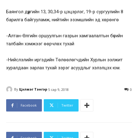
Баянгол дүүргийн 13, 30,34-р цэцэрлэг, 19-р сургуулийн 8
барилга байгууламж, нийтийн эзэмшлийн эд хөрөнгө
-Алтан-Өлгийн оршуулгын газрын хамгаалалтын бүсийн
талбайн хэмжээг өөрчлөх тухай
-Нийслэлийн иргэдийн Төлөөлөгчдийн Хурлын ээлжит
хуралдаан зарлах тухай зэрэг асуудлыг хэлэлцэх юм.
By
Цэлмэг Тэнгэр
5 сар 9, 2018
0
Facebook
Twitter
Facebook
Twitter