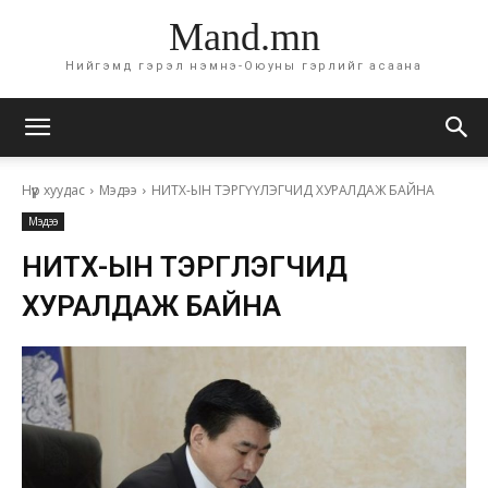
Mand.mn
Нийгэмд гэрэл нэмнэ-Оюуны гэрлийг асаана
Нүүр хуудас
Мэдээ
НИТХ-ЫН ТЭРГҮҮЛЭГЧИД ХУРАЛДАЖ БАЙНА
Мэдээ
НИТХ-ЫН ТЭРГҮҮЛЭГЧИД
ХУРАЛДАЖ БАЙНА