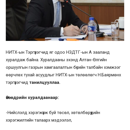
НИТХ-ын Тэргүүлэгчид яг одоо НЗДТГ-ын А зааланд
хуралдаж байна. Хуралдааны эхэнд Алтан-Өлгийн
оршуулгын газрын хамгаалалтын бүсийн талбайн хэмжээг
өөрчлөх тухай асуудлыг НИТХ-ын төлөөлөгч Н.Баярмөнх
тэргүүлэгчид
танилцууллаа.
Өнөөдрийн хуралдаанаар:
-Нийслэлд хэрэгжүүлж буй төсөл, хөтөлбөрүүдийн
хэрэгжилтийн талаарх мэдээлэл,