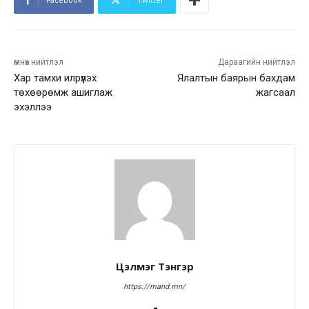
өмнөх нийтлэл
Дараагийн нийтлэл
Хар тамхи илрүүлэх
Ялалтын баярын бахдам
төхөөрөмж ашиглаж
жагсаал
эхэллээ
Цэлмэг Тэнгэр
https://mand.mn/