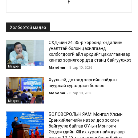
Холбоотой мэдээ
СХД-ийн 24, 35-р хороонд хүчдэлийн
уналттай болон цахилгаанд
холбогдоогүй айл өрхүүдийг цахилгаанаар
хангах зорилгоор дэд станц байгуулжээ
Мэдээ
Mandmn
-
8 сар 10, 2026
Хууль зүй, дотоод хэргийн сайдын
шуурхай хуралдаан боллоо
Mandmn
-
8 сар 10, 2026
Мэдээ
БОЛОВСРОЛЫН ЯАМ: Монгол Улсын
Ерөнхийлөгчийн ивээл дор зохион
байгуулж байгаа ОУ-ын Монголч
Эрдэмтдийн XIII их хурал наймдугаар
сарын 10-13-ны өдрүүдэд болж байна