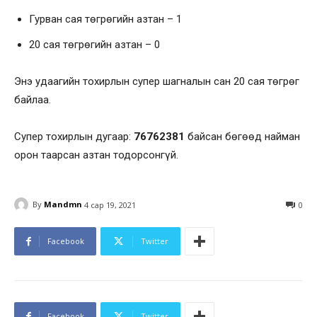
Гурван сая төгрөгийн азтан – 1
20 сая төгрөгийн азтан – 0
Энэ удаагийн тохирлын супер шагналын сан 20 сая төгрөг
байлаа.
Супер тохирлын дугаар:
76762381
байсан бөгөөд найман
орон таарсан азтан тодорсонгүй.
By
Mandmn
4 сар 19, 2021
0
Facebook
Twitter
Facebook
Twitter