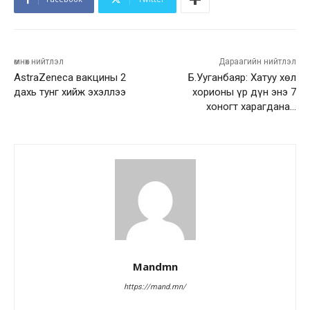
өмнөх нийтлэл
Дараагийн нийтлэл
AstraZeneca вакцины 2
Б.Ууганбаяр: Хатуу хөл
дахь тунг хийж эхэллээ
хорионы үр дүн энэ 7
хоногт харагдана…
Mandmn
https://mand.mn/