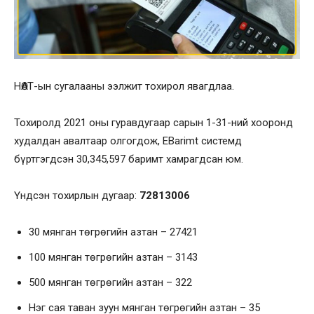
НӨАТ-ын сугалааны ээлжит тохирол явагдлаа.
Тохиролд 2021 оны гуравдугаар сарын 1-31-ний хооронд
худалдан авалтаар олгогдож, EBarimt системд
бүртгэгдсэн 30,345,597 баримт хамрагдсан юм.
Үндсэн тохирлын дугаар:
72813006
30 мянган төгрөгийн азтан – 27421
100 мянган төгрөгийн азтан – 3143
500 мянган төгрөгийн азтан – 322
Нэг сая таван зуун мянган төгрөгийн азтан – 35