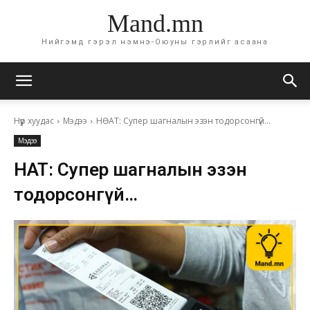
Mand.mn
Нийгэмд гэрэл нэмнэ-Оюуны гэрлийг асаана
Нүүр хуудас
Мэдээ
НӨАТ: Супер шагналын эзэн тодорсонгүй...
Мэдээ
НӨАТ: Супер шагналын эзэн
тодорсонгүй…