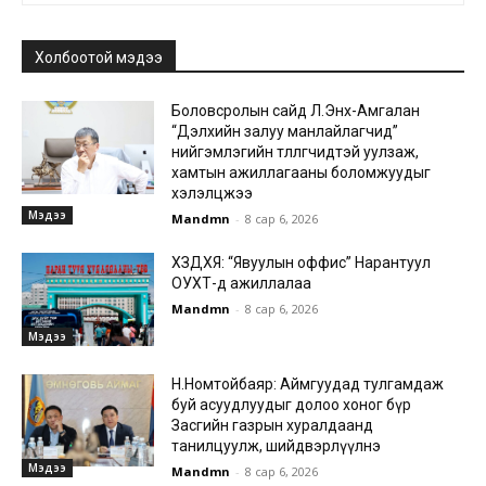
Холбоотой мэдээ
Боловсролын сайд Л.Энх-Амгалан
“Дэлхийн залуу манлайлагчид”
нийгэмлэгийн төлөөлөгчидтэй уулзаж,
хамтын ажиллагааны боломжуудыг
хэлэлцжээ
Мэдээ
Mandmn
-
8 сар 6, 2026
ХЗДХЯ: “Явуулын оффис” Нарантуул
ОУХТ-д ажиллалаа
Mandmn
-
8 сар 6, 2026
Мэдээ
Н.Номтойбаяр: Аймгуудад тулгамдаж
буй асуудлуудыг долоо хоног бүр
Засгийн газрын хуралдаанд
танилцуулж, шийдвэрлүүлнэ
Мэдээ
Mandmn
-
8 сар 6, 2026