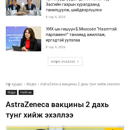
Засгийн газрын хуралдаанд
танилцуулж, шийдвэрлүүлнэ
8 сар 6, 2026
УИХ-ын гишүүн Б.Мөнхсоёл “Нээлттэй
парламент” танхимд ажиллаж,
иргэдтэй уулзлаа
8 сар 6, 2026
илүү их ачаалах