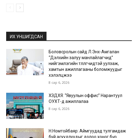
ИХ УНШИГДСАН
Боловсролын сайд Л.Энх-Амгалан
“Дэлхийн залуу манлайлагчид”
нийгэмлэгийн төлөөлөгчидтэй уулзаж,
хамтын ажиллагааны боломжуудыг
хэлэлцжээ
8 сар 6, 2026
ХЗДХЯ: “Явуулын оффис” Нарантуул
ОУХТ-д ажиллалаа
8 сар 6, 2026
Н.Номтойбаяр: Аймгуудад тулгамдаж
буй асуудлуудыг долоо хоног бүр