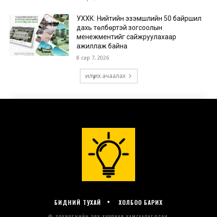
БИДНИЙ ТУХАЙ
ХОЛБОО БАРИХ
© ЗОХИОГЧИЙН ЭРХ ХУУЛИАР ХАМГААЛАГДСАН.