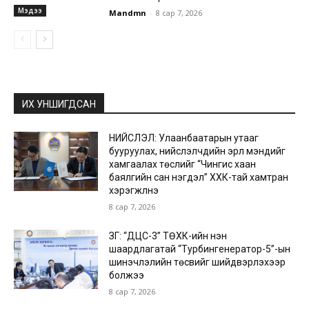
Мэдээ
Mandmn
-
8 сар 7, 2026
ИХ УНШИГДСАН
НИЙСЛЭЛ: Улаанбаатарын утааг
бууруулах, нийслэлчүүдийн эрүүл мэндийг
хамгаалах төслийг “Чингис хаан
баялгийн сан нэгдэл” ХХК-тай хамтран
хэрэгжүүлнэ
8 сар 7, 2026
ЗГ: “ДЦС-3” ТӨХК-ийн нэн
шаардлагатай “Турбингенератор-5”-ын
шинэчлэлийн төсвийг шийдвэрлэхээр
болжээ
8 сар 7, 2026