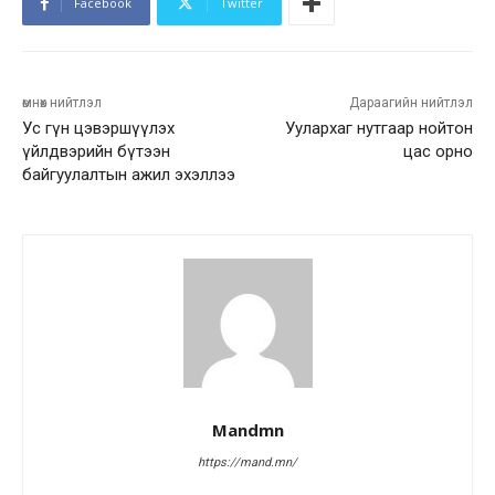
Facebook
Twitter
өмнөх нийтлэл
Дараагийн нийтлэл
Ус гүн цэвэршүүлэх
Уулархаг нутгаар нойтон
үйлдвэрийн бүтээн
цас орно
байгуулалтын ажил эхэллээ
Mandmn
https://mand.mn/