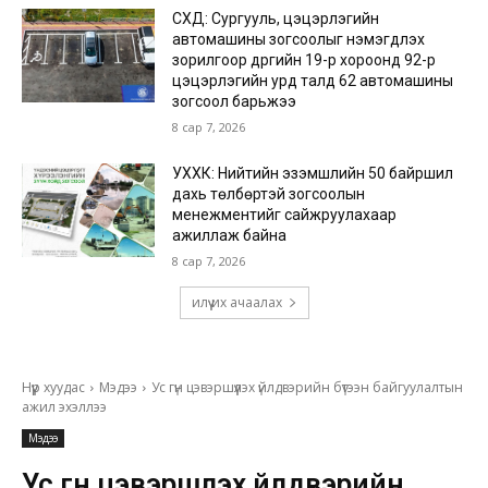
СХД: Сургууль, цэцэрлэгийн
автомашины зогсоолыг нэмэгдүүлэх
зорилгоор дүүргийн 19-р хороонд 92-р
цэцэрлэгийн урд талд 62 автомашины
зогсоол барьжээ
8 сар 7, 2026
УХХК: Нийтийн эзэмшлийн 50 байршил
дахь төлбөртэй зогсоолын
менежментийг сайжруулахаар
ажиллаж байна
8 сар 7, 2026
илүү их ачаалах