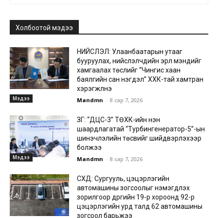
Холбоотой мэдээ
НИЙСЛЭЛ: Улаанбаатарын утааг
бууруулах, нийслэлчүүдийн эрүүл мэндийг
хамгаалах төслийг “Чингис хаан
баялгийн сан нэгдэл” ХХК-тай хамтран
хэрэгжүүлнэ
Мэдээ
Mandmn
-
8 сар 7, 2026
ЗГ: “ДЦС-3” ТӨХК-ийн нэн
шаардлагатай “Турбингенератор-5”-ын
шинэчлэлийн төсвийг шийдвэрлэхээр
болжээ
Мэдээ
Mandmn
-
8 сар 7, 2026
СХД: Сургууль, цэцэрлэгийн
автомашины зогсоолыг нэмэгдүүлэх
зорилгоор дүүргийн 19-р хороонд 92-р
цэцэрлэгийн урд талд 62 автомашины
зогсоол барьжээ