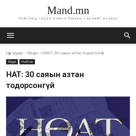
Mand.mn
Нийгэмд гэрэл нэмнэ-Оюуны гэрлийг асаана
Нүүр хуудас
Мэдээ
НӨАТ: 30 саяын азтан тодорсонгүй
Мэдээ
Нийгэм
НӨАТ: 30 саяын азтан
тодорсонгүй