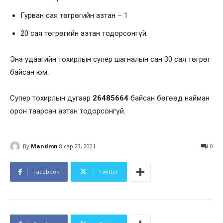
Гурван сая төгрөгийн азтан – 1
20 сая төгрөгийн азтан тодорсонгүй.
Энэ удаагийн тохирлын супер шагналын сан 30 сая төгрөг
байсан юм.
Супер тохирлын дугаар
26485664
байсан бөгөөд найман
орон таарсан азтан тодорсонгүй.
By
Mandmn
8 сар 23, 2021
0
Facebook
Twitter