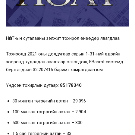
НӨАТ-ын сугалааны ээлжит тохирол өнөөдөр явагдлаа.
Тохиролд 2021 оны долдугаар сарын 1-31-ний өдрийн
хооронд худалдан авалтаар олгогдож, EBarimt системд
бүртгэгдсэн 32,207416 баримт хамрагдсан юм.
Үндсэн тохирлын дугаар:
85178340
30 мянган төгрөгийн азтан – 29,096
100 мянган төгрөгийн азтан – 2,904
500 мянган төгрөгийн азтан – 300
1.5 сая төгрөгийн азтан – 33