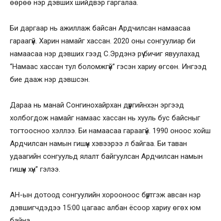
өөрөө нэр дэвших шийдвэр гаргалаа.
Би даргаар нь ажиллаж байсан Ардчилсан намаасаа
гараагүй. Харин намайг хассан. 2020 оны сонгуулиар би
намаасаа нэр дэвших гээд С.Эрдэнэ рүү бичиг явуулахад
“Намаас хассан тул боломжгүй” гэсэн хариу өгсөн. Ингээд
бие дааж нэр дэвшсэн.
Дараа нь манай Сонгинохайрхан дүүргийнхэн эргээд
холбогдож намайг намаас хассан нь хууль бус байсныг
тогтоосноо хэллээ. Би намаасаа гараагүй. 1990 оноос хойш
Ардчилсан намын гишүүн хэвээрээ л байгаа. Би таван
удаагийн сонгуульд ялалт байгуулсан Ардчилсан намын
гишүүн хүн” гэлээ.
АН-ын дотоод сонгуулийн хорооноос бүртгэж авсан нэр
дэвшигчдэдээ 15:00 цагаас албан ёсоор хариу өгөх юм
байна.