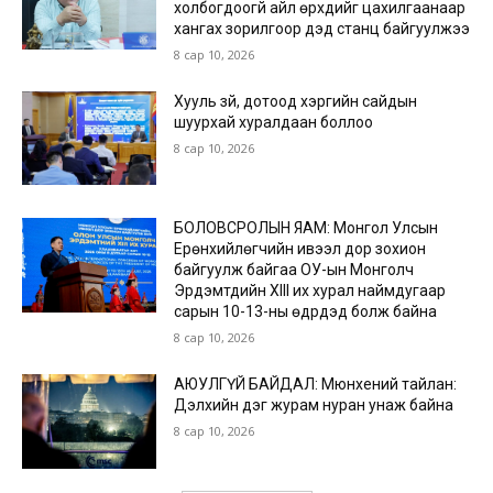
холбогдоогүй айл өрхүүдийг цахилгаанаар
хангах зорилгоор дэд станц байгуулжээ
8 сар 10, 2026
Хууль зүй, дотоод хэргийн сайдын
шуурхай хуралдаан боллоо
8 сар 10, 2026
БОЛОВСРОЛЫН ЯАМ: Монгол Улсын
Ерөнхийлөгчийн ивээл дор зохион
байгуулж байгаа ОУ-ын Монголч
Эрдэмтдийн XIII их хурал наймдугаар
сарын 10-13-ны өдрүүдэд болж байна
8 сар 10, 2026
АЮУЛГҮЙ БАЙДАЛ: Мюнхений тайлан:
Дэлхийн дэг журам нуран унаж байна
8 сар 10, 2026