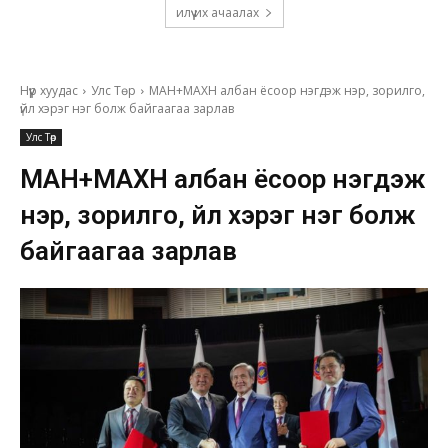
илүү их ачаалах