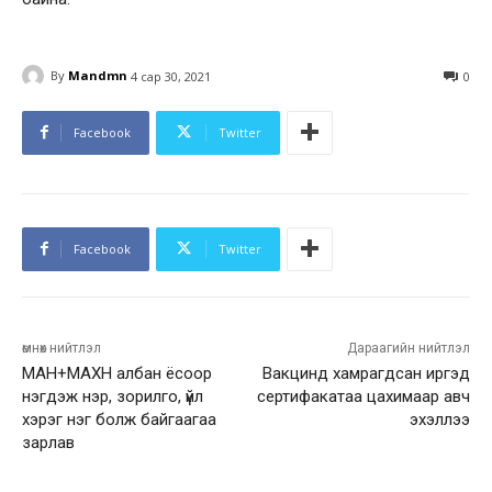
By
Mandmn
4 сар 30, 2021
0
Facebook
Twitter
Facebook
Twitter
өмнөх нийтлэл
Дараагийн нийтлэл
МАН+МАХН албан ёсоор
Вакцинд хамрагдсан иргэд
нэгдэж нэр, зорилго, үйл
сертифакатаа цахимаар авч
хэрэг нэг болж байгаагаа
эхэллээ
зарлав