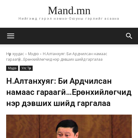
Mand.mn
Нийгэмд гэрэл нэмнэ-Оюуны гэрлийг асаана
Нүүр хуудас
Мэдээ
Н.Алтанхуяг: Би Ардчилсан намаас
гараагүй...Ерөнхийлөгчид нэр дэвших шийд гаргалаа
Мэдээ
Улс Төр
Н.Алтанхуяг: Би Ардчилсан
намаас гараагүй…Ерөнхийлөгчид
нэр дэвших шийд гаргалаа