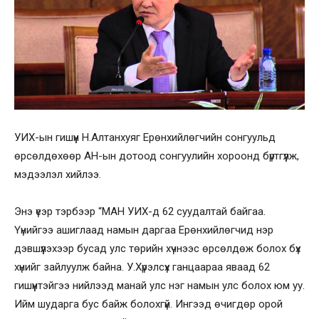
УИХ-ын гишүүн Н.Алтанхуяг Ерөнхийлөгчийн сонгуульд
өрсөлдөхөөр АН-ын дотоод сонгуулийн хороонд бүртгүүлж,
мэдээлэл хийлээ.
Энэ үеэр тэрбээр “МАН УИХ-д 62 суудалтай байгаа.
Үүнийгээ ашиглаад намын даргаа Ерөнхийлөгчид нэр
дэвшүүлэхээр бусад улс төрийн хүчнээс өрсөлдөж болох бүх
хүнийг зайлуулж байна. У.Хүрэлсүх ганцаараа яваад 62
гишүүнтэйгээ нийлээд манай улс нэг намын улс болох юм уу.
Ийм шударга бус байж болохгүй. Ингээд өчигдөр орой