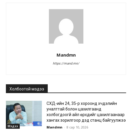
Mandmn
https://mand.mn/
Холбоотой мэдээ
СХД-ийн 24, 35-р хороонд хүчдэлийн
уналттай болон цахилгаанд
холбогдоогүй айл өрхүүдийг цахилгаанаар
хангах зорилгоор дэд станц байгуулжээ
Мэдээ
Mandmn
-
8 сар 10, 2026