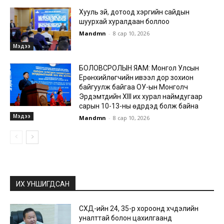
Хууль зүй, дотоод хэргийн сайдын
шуурхай хуралдаан боллоо
Mandmn
-
8 сар 10, 2026
Мэдээ
БОЛОВСРОЛЫН ЯАМ: Монгол Улсын
Ерөнхийлөгчийн ивээл дор зохион
байгуулж байгаа ОУ-ын Монголч
Эрдэмтдийн XIII их хурал наймдугаар
сарын 10-13-ны өдрүүдэд болж байна
Мэдээ
Mandmn
-
8 сар 10, 2026
ИХ УНШИГДСАН
СХД-ийн 24, 35-р хороонд хүчдэлийн
уналттай болон цахилгаанд