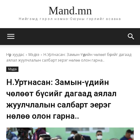
Mand.mn
Нийгэмд гэрэл нэмнэ-Оюуны гэрлийг асаана
Нүүр хуудас
Мэдээ
Н.Уртнасан: Замын-Үүдийн чөлөөт бүсийг дагаад
аялал жуулчлалын салбарт эерэг нөлөө олон гарна..
Мэдээ
Н.Уртнасан: Замын-Үүдийн
чөлөөт бүсийг дагаад аялал
жуулчлалын салбарт эерэг
нөлөө олон гарна..