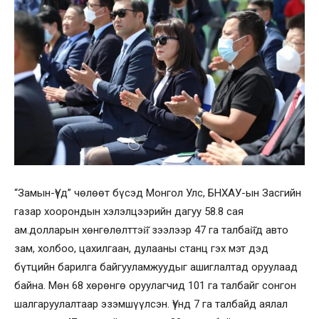
“Замын-Үүд” чөлөөт бүсэд Монгол Улс, БНХАУ-ын Засгийн
газар хоорондын хэлэлцээрийн дагуу 58.8 сая
ам.долларын хөнгөлөлттэй̆ зээлээр 47 га талбай̆д авто
зам, холбоо, цахилгаан, дулааны станц гэх мэт дэд
бүтцийн барилга байгууламжуудыг ашиглалтад оруулаад
байна. Мөн 68 хөрөнгө оруулагчид 101 га талбайг сонгон
шалгаруулалтаар эзэмшүүлсэн. Үүнд 7 га талбайд аялал