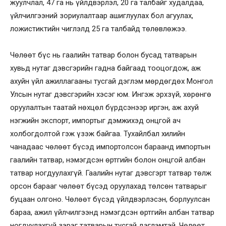
жуулчлал, 47 га нь үйлдвэрлэл, 20 га талбайг худалдаа,
үйлчилгээний зориулалтаар ашиглуулах бол агуулах,
ложистиктийн чиглэлд 25 га талбайд төлөвлөжээ.
Чөлөөт бүс нь гаалийн татвар болон бусад татварын
хувьд нутаг дэвсгэрийн гадна байгаад тооцогдож, аж
ахуйн үйл ажиллагааны тусгай дэглэм мөрдөгдөх Монгол
Улсын нутаг дэвсгэрийн хэсэг юм. Ингэж эрхзүй, хөрөнгө
оруулалтын таатай нөхцөл бүрдсэнээр иргэн, аж ахуй
нэгжийн экспорт, импортыг дэмжихэд онцгой ач
холбогдолтой гэж үзэж байгаа. Тухайлбал хилийн
чанадаас чөлөөт бүсэд импортолсон бараанд импортын
гаалийн татвар, нэмэгдсэн өртгийн болон онцгой албан
татвар ногдуулахгүй. Гаалийн нутаг дэвсгэрт татвар төлж
орсон барааг чөлөөт бүсэд оруулахад төлсөн татварыг
буцаан олгоно. Чөлөөт бүсэд үйлдвэрлэсэн, борлуулсан
бараа, ажил үйлчилгээнд нэмэгдсэн өртгийн албан татвар
ногдуулахгүй зэрэг татварын тусгай дэглэмтэй. Чөлөөт