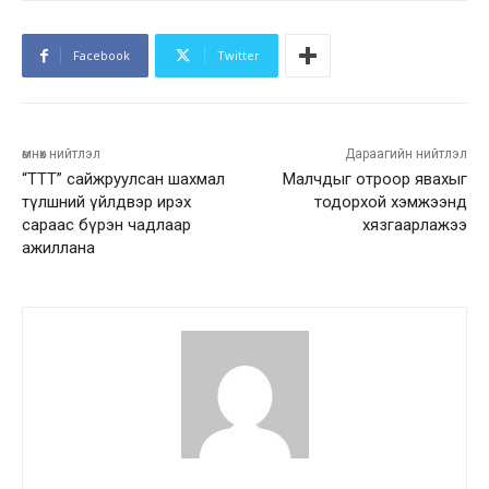
Facebook
Twitter
өмнөх нийтлэл
Дараагийн нийтлэл
“ТТТ” сайжруулсан шахмал
Малчдыг отроор явахыг
түлшний үйлдвэр ирэх
тодорхой хэмжээнд
сараас бүрэн чадлаар
хязгаарлажээ
ажиллана