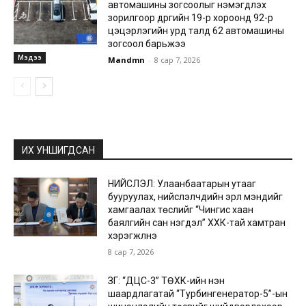
автомашины зогсоолыг нэмэгдүүлэх
зорилгоор дүүргийн 19-р хороонд 92-р
цэцэрлэгийн урд талд 62 автомашины
зогсоол барьжээ
Мэдээ
Mandmn
-
8 сар 7, 2026
ИХ УНШИГДСАН
НИЙСЛЭЛ: Улаанбаатарын утааг
бууруулах, нийслэлчүүдийн эрүүл мэндийг
хамгаалах төслийг “Чингис хаан
баялгийн сан нэгдэл” ХХК-тай хамтран
хэрэгжүүлнэ
8 сар 7, 2026
ЗГ: “ДЦС-3” ТӨХК-ийн нэн
шаардлагатай “Турбингенератор-5”-ын