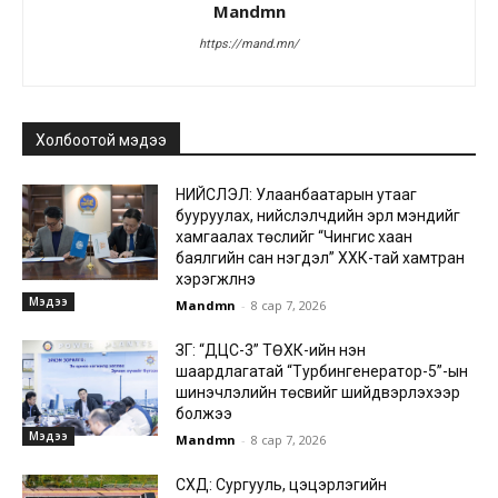
Mandmn
https://mand.mn/
Холбоотой мэдээ
НИЙСЛЭЛ: Улаанбаатарын утааг
бууруулах, нийслэлчүүдийн эрүүл мэндийг
хамгаалах төслийг “Чингис хаан
баялгийн сан нэгдэл” ХХК-тай хамтран
хэрэгжүүлнэ
Мэдээ
Mandmn
-
8 сар 7, 2026
ЗГ: “ДЦС-3” ТӨХК-ийн нэн
шаардлагатай “Турбингенератор-5”-ын
шинэчлэлийн төсвийг шийдвэрлэхээр
болжээ
Мэдээ
Mandmn
-
8 сар 7, 2026
СХД: Сургууль, цэцэрлэгийн