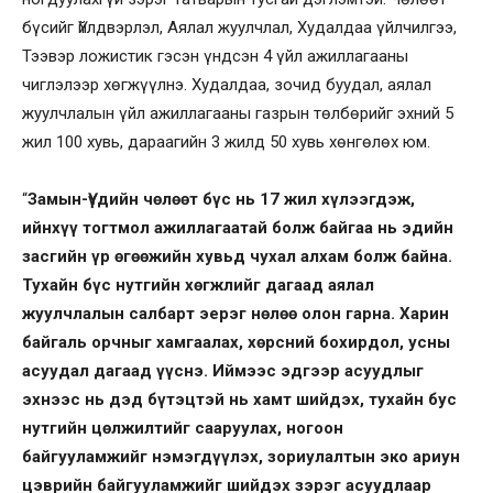
бүсийг Үйлдвэрлэл, Аялал жуулчлал, Худалдаа үйлчилгээ,
Тээвэр ложистик гэсэн үндсэн 4 үйл ажиллагааны
чиглэлээр хөгжүүлнэ. Худалдаа, зочид буудал, аялал
жуулчлалын үйл ажиллагааны газрын төлбөрийг эхний 5
жил 100 хувь, дараагийн 3 жилд 50 хувь хөнгөлөх юм.
“
Замын-Үүдийн чөлөөт бүс нь 17 жил хүлээгдэж,
ийнхүү тогтмол ажиллагаатай болж байгаа нь эдийн
засгийн үр өгөөжийн хувьд чухал алхам болж байна.
Тухайн бүс нутгийн хөгжлийг дагаад аялал
жуулчлалын салбарт эерэг нөлөө олон гарна. Харин
байгаль орчныг хамгаалах, хөрсний бохирдол, усны
асуудал дагаад үүснэ. Иймээс эдгээр асуудлыг
эхнээс нь дэд бүтэцтэй нь хамт шийдэх, тухайн бус
нутгийн цөлжилтийг сааруулах, ногоон
байгууламжийг нэмэгдүүлэх, зориулалтын эко ариун
цэврийн байгууламжийг шийдэх зэрэг асуудлаар