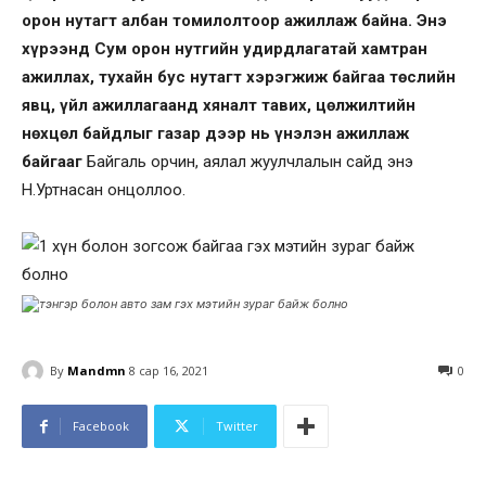
орон нутагт албан томилолтоор ажиллаж байна. Энэ
хүрээнд Сум орон нутгийн удирдлагатай хамтран
ажиллах, тухайн бус нутагт хэрэгжиж байгаа төслийн
явц, үйл ажиллагаанд хяналт тавих, цөлжилтийн
нөхцөл байдлыг газар дээр нь үнэлэн ажиллаж
байгааг
Байгаль орчин, аялал жуулчлалын сайд энэ
Н.Уртнасан онцоллоо.
By
Mandmn
8 сар 16, 2021
0
Facebook
Twitter