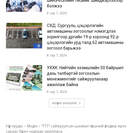
шинэчлэлийн төсвийг шийдвэрлэхээр
болжээ
8 сар 7, 2026
СХД: Сургууль, цэцэрлэгийн
автомашины зогсоолыг нэмэгдүүлэх
зорилгоор дүүргийн 19-р хороонд 92-р
цэцэрлэгийн урд талд 62 автомашины
зогсоол барьжээ
8 сар 7, 2026
УХХК: Нийтийн эзэмшлийн 50 байршил
дахь төлбөртэй зогсоолын
менежментийг сайжруулахаар
ажиллаж байна
8 сар 7, 2026
илүү их ачаалах