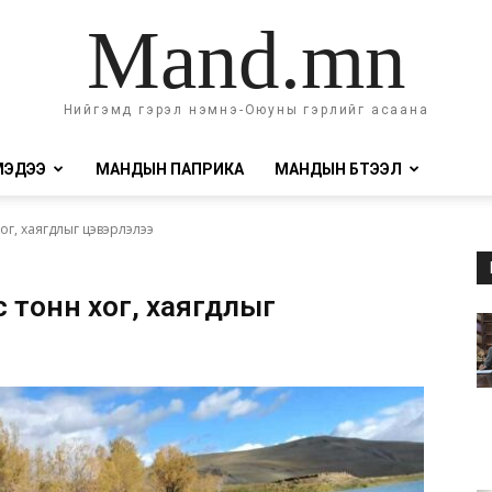
Mand.mn
Нийгэмд гэрэл нэмнэ-Оюуны гэрлийг асаана
МЭДЭЭ
МАНДЫН ПАПРИКА
МАНДЫН БҮТЭЭЛ
ог, хаягдлыг цэвэрлэлээ
с тонн хог, хаягдлыг