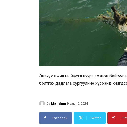
Энэхүү ажил нь Хөвсгөл нуурт зохион байгуу
бэлтгэх дадлага сургуулийн хүрээнд хийгдс
By
Mandmn
9 сар 13, 2024
Facebook
Twitter
Pin