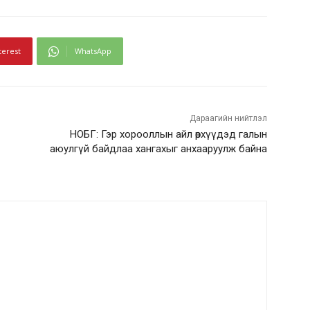
terest
WhatsApp
Дараагийн нийтлэл
НОБГ: Гэр хорооллын айл өрхүүдэд галын
аюулгүй байдлаа хангахыг анхааруулж байна