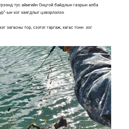
хүрээнд тус аймгийн Онцгой байдлын газрын алба
р”-ын хог хаягдлыг цэвэрлэлээ.
эг загасны тор, сээтэг гаргаж, хагас тонн хог