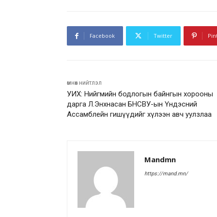
Facebook
Twitter
Pin
өмнөх нийтлэл
УИХ: Нийгмийн бодлогын байнгын хорооны
дарга Л.Энхнасан БНСВУ-ын Үндэсний
Ассамблейн гишүүдийг хүлээн авч уулзлаа
Mandmn
https://mand.mn/