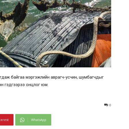
лагдаж байгаа мэргэжлийн аврагч-усчин, шумбагчдыг
эн гэдгээрээ онцлог юм.
0
terest
WhatsApp