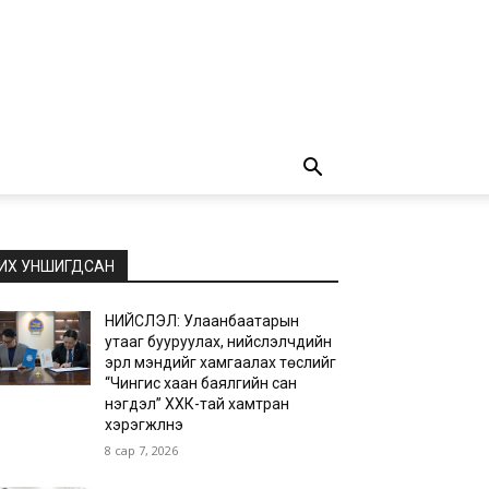
ИХ УНШИГДСАН
НИЙСЛЭЛ: Улаанбаатарын
утааг бууруулах, нийслэлчүүдийн
эрүүл мэндийг хамгаалах төслийг
“Чингис хаан баялгийн сан
нэгдэл” ХХК-тай хамтран
хэрэгжүүлнэ
8 сар 7, 2026