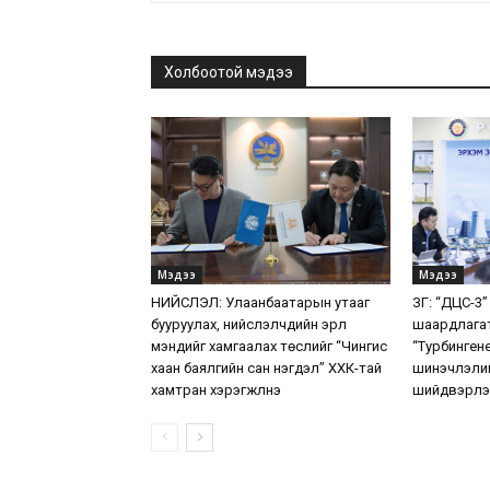
Холбоотой мэдээ
Мэдээ
Мэдээ
НИЙСЛЭЛ: Улаанбаатарын утааг
ЗГ: “ДЦС-3”
бууруулах, нийслэлчүүдийн эрүүл
шаардлага
мэндийг хамгаалах төслийг “Чингис
“Турбинген
хаан баялгийн сан нэгдэл” ХХК-тай
шинэчлэлий
хамтран хэрэгжүүлнэ
шийдвэрлэ