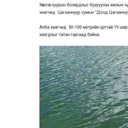
Хөвсгөл нуурын бохирдлыг бууруулах ажлын 
хаагчид Цагааннуур сумын “Доод Цагааннуу
Алба хаагчид 50-100 метрийн урттай 19 ширх
хаягдлыг татан гаргаад байна.