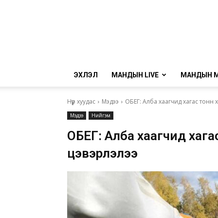
ЭХЛЭЛ
МАНДЫН LIVE
МАНДЫН 
Нүүр хуудас
Мэдээ
ОБЕГ: Алба хаагчид хагас тонн х
Мэдээ
Нийгэм
ОБЕГ: Алба хаагчид хага
цэвэрлэлээ