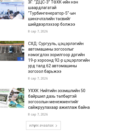
ЗГ: “ДЦС-3” ТӨХК-ийн нэн
шаардлагатай
“Турбингенератор-5”-ын
шинэчлэлийн төсвийг
шийдвэрлэхээр болжээ
8 сар 7, 2026
СХД: Сургууль, цэцэрлэгийн
автомашины зогсоолыг
нэмэгдүүлэх зорилгоор дүүргийн
19-р хороонд 92-р цэцэрлэгийн
урд талд 62 автомашины
зогсоол барьжээ
8 сар 7, 2026
УХХК: Нийтийн эзэмшлийн 50
байршил дахь төлбөртэй
зогсоолын менежментийг
сайжруулахаар ажиллаж байна
8 сар 7, 2026
илүү их ачаалах