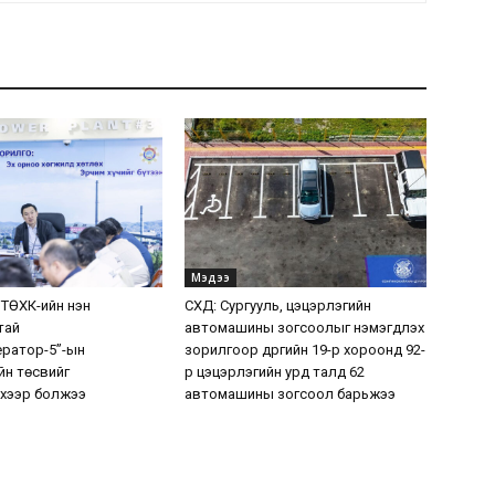
Мэдээ
 ТӨХК-ийн нэн
СХД: Сургууль, цэцэрлэгийн
тай
автомашины зогсоолыг нэмэгдүүлэх
ератор-5”-ын
зорилгоор дүүргийн 19-р хороонд 92-
н төсвийг
р цэцэрлэгийн урд талд 62
хээр болжээ
автомашины зогсоол барьжээ