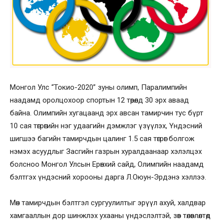
Монгол Улс “Токио-2020” зуны олимп, Паралимпийн
наадамд оролцохоор спортын 12 төрөлд 30 эрх аваад
байна. Олимпийн хугацаанд эрх авсан тамирчин тус бүрт
10 сая төгрөгийн нэг удаагийн дэмжлэг үзүүлэх, Үндэсний
шигшээ багийн тамирчдын цалинг 1.5 сая төгрөг болгож
нэмэх асуудлыг Засгийн газрын хуралдаанаар хэлэлцэх
болсноо Монгол Улсын Ерөнхий сайд, Олимпийн наадамд
бэлтгэх үндэсний хорооны дарга Л.Оюун-Эрдэнэ хэллээ.
Мөн тамирчдын бэлтгэл сургуулилтыг эрүүл ахуй, халдвар
хамгааллын дор шинжлэх ухааны үндэслэлтэй, зөв төлөвлөлтөд