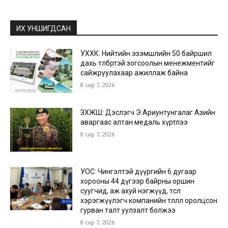
ИХ УНШИГДСАН
УХХК: Нийтийн эзэмшлийн 50 байршил
дахь төлбөртэй зогсоолын менежментийг
сайжруулахаар ажиллаж байна
8 сар 7, 2026
ЗХЖШ: Дэслэгч Э.Ариунтунгалаг Азийн
аваргаас алтан медаль хүртлээ
8 сар 7, 2026
УОС: Чингэлтэй дүүргийн 6 дугаар
хорооны 44 дүгээр байрны оршин
суугчид, аж ахуй нэгжүүд, төсөл
хэрэгжүүлэгч компанийн төлөөлөл оролцсон
гурван талт уулзалт болжээ
8 сар 7, 2026