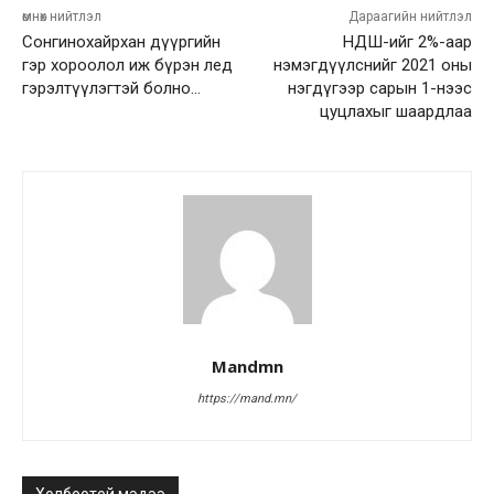
өмнөх нийтлэл
Дараагийн нийтлэл
Сонгинохайрхан дүүргийн
НДШ-ийг 2%-аар
гэр хороолол иж бүрэн лед
нэмэгдүүлснийг 2021 оны
гэрэлтүүлэгтэй болно…
нэгдүгээр сарын 1-нээс
цуцлахыг шаардлаа
Mandmn
https://mand.mn/