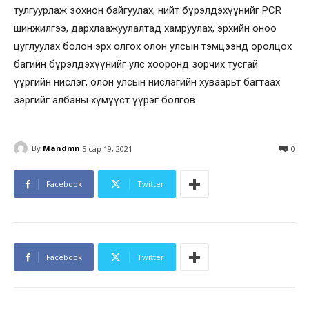
тулгуурлаж зохион байгуулах, нийт бүрэлдэхүүнийг PCR
шинжилгээ, дархлаажуулалтад хамруулах, эрхийн оноо
цуглуулах болон эрх олгох олон улсын тэмцээнд оролцох
багийн бүрэлдэхүүнийг улс хооронд зорчих тусгай
үүргийн нислэг, олон улсын нислэгийн хуваарьт багтаах
зэргийг албаны хүмүүст үүрэг болгов.
By
Mandmn
5 сар 19, 2021
0
Facebook
Twitter
Facebook
Twitter