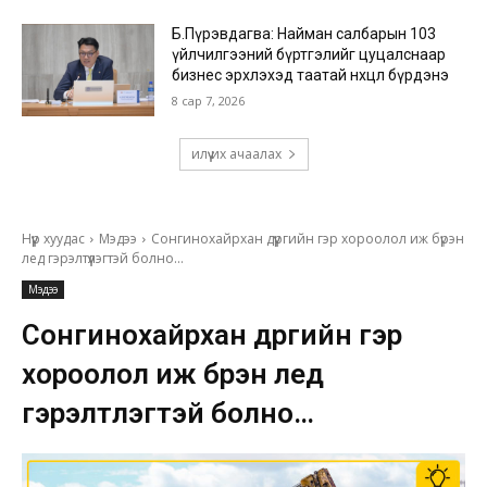
Б.Пүрэвдагва: Найман салбарын 103
үйлчилгээний бүртгэлийг цуцалснаар
бизнес эрхлэхэд таатай нөхцөл бүрдэнэ
8 сар 7, 2026
илүү их ачаалах