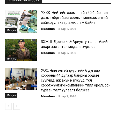
Холбоотой мэдээ
УХХК: Нийтийн эзэмшлийн 50 байршил
дахь төлбөртэй зогсоолын менежментийг
сайжруулахаар ажиллаж байна
Mandmn
-
8 сар 7, 2026
Мэдээ
ЗХЖШ: Дэслэгч Э.Ариунтунгалаг Азийн
аваргаас алтан медаль хүртлээ
Mandmn
-
8 сар 7, 2026
Мэдээ
УОС: Чингэлтэй дүүргийн 6 дугаар
хорооны 44 дүгээр байрны оршин
суугчид, аж ахуй нэгжүүд, төсөл
хэрэгжүүлэгч компанийн төлөөлөл оролцсон
гурван талт уулзалт болжээ
Мэдээ
Mandmn
-
8 сар 7, 2026