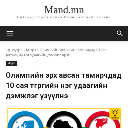
Mand.mn
Нийгэмд гэрэл нэмнэ-Оюуны гэрлийг асаана
Нүүр хуудас
Мэдээ
Олимпийн эрх авсан тамирчдад 10 сая
төгрөгийн нэг удаагийн дэмжлэг үзүүлнэ
Мэдээ
Олимпийн эрх авсан тамирчдад
10 сая төгрөгийн нэг удаагийн
дэмжлэг үзүүлнэ