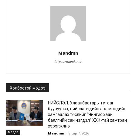
Mandmn
https://mand.mn/
Холбоотой мэдээ
НИЙСЛЭЛ: Улаанбаатарын утааг
бууруулах, нийслэлчүүдийн эрүүл мэндийг
хамгаалах төслийг “Чингис хаан
баялгийн сан нэгдэл” ХХК-тай хамтран
хэрэгжүүлнэ
Мэдээ
Mandmn
-
8 сар 7, 2026