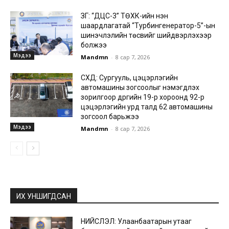
ЗГ: “ДЦС-3” ТӨХК-ийн нэн
шаардлагатай “Турбингенератор-5”-ын
шинэчлэлийн төсвийг шийдвэрлэхээр
болжээ
Мэдээ
Mandmn
-
8 сар 7, 2026
СХД: Сургууль, цэцэрлэгийн
автомашины зогсоолыг нэмэгдүүлэх
зорилгоор дүүргийн 19-р хороонд 92-р
цэцэрлэгийн урд талд 62 автомашины
зогсоол барьжээ
Мэдээ
Mandmn
-
8 сар 7, 2026
ИХ УНШИГДСАН
НИЙСЛЭЛ: Улаанбаатарын утааг