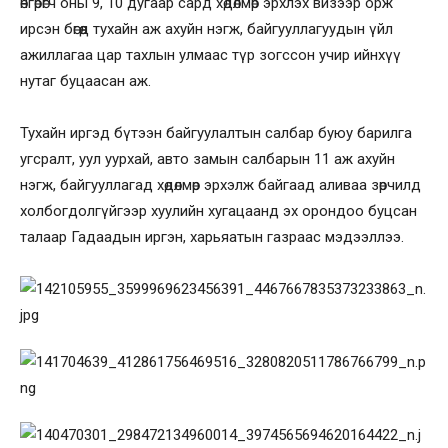
өнгөрөгч оны 9, 10 дугаар сард хөдөлмөр эрхлэх визээр орж
ирсэн бөгөөд тухайн аж ахуйн нэгж, байгууллагуудын үйл
ажиллагаа цар тахлын улмаас түр зогссон учир ийнхүү
нутаг буцаасан аж.
Тухайн иргэд бүтээн байгуулалтын салбар буюу барилга
угсралт, уул уурхай, авто замын салбарын 11 аж ахуйн
нэгж, байгууллагад хөдөлмөр эрхэлж байгаад аливаа зөрчилд
холбогдолгүйгээр хуулийн хугацаанд эх орондоо буцсан
талаар Гадаадын иргэн, харьяатын газраас мэдээллээ.