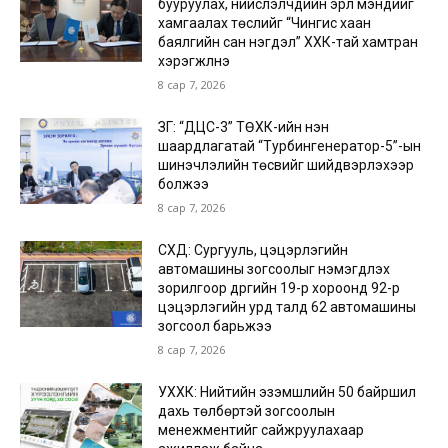
бууруулах, нийслэлчүүдийн эрүүл мэндийг
хамгаалах төслийг “Чингис хаан
баялгийн сан нэгдэл” ХХК-тай хамтран
хэрэгжүүлнэ
8 сар 7, 2026
ЗГ: “ДЦС-3” ТӨХК-ийн нэн
шаардлагатай “Турбингенератор-5”-ын
шинэчлэлийн төсвийг шийдвэрлэхээр
болжээ
8 сар 7, 2026
СХД: Сургууль, цэцэрлэгийн
автомашины зогсоолыг нэмэгдүүлэх
зорилгоор дүүргийн 19-р хороонд 92-р
цэцэрлэгийн урд талд 62 автомашины
зогсоол барьжээ
8 сар 7, 2026
УХХК: Нийтийн эзэмшлийн 50 байршил
дахь төлбөртэй зогсоолын
менежментийг сайжруулахаар