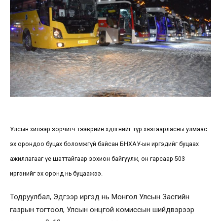
Улсын хилээр зорчигч тээврийн хөдөлгөөнийг түр хязгаарласны улмаас
эх орондоо буцах боломжгүй байсан БНХАУ-ын иргэдийг буцаах
ажиллагааг үе шаттайгаар зохион байгуулж, он гарсаар 503
иргэнийг эх оронд нь буцаажээ.
Тодруулбал, Эдгээр иргэд нь Монгол Улсын Засгийн
газрын тогтоол, Улсын онцгой комиссын шийдвэрээр