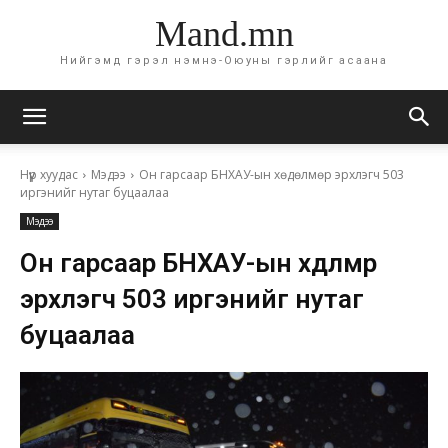
Mand.mn
Нийгэмд гэрэл нэмнэ-Оюуны гэрлийг асаана
Нүүр хуудас
Мэдээ
Он гарсаар БНХАУ-ын хөдөлмөр эрхлэгч 503
иргэнийг нутаг буцаалаа
Мэдээ
Он гарсаар БНХАУ-ын хөдөлмөр
эрхлэгч 503 иргэнийг нутаг
буцаалаа