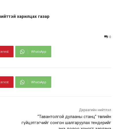
нийттэй харилцах газар
0
terest
WhatsApp
terest
WhatsApp
Дараагийн нийтлэл
“Тавантолгой дулааны станц” төслийн
гүйцэтгэгчийг сонгон шалгаруулах тендерийг
энэ долоо хоногт зарлана