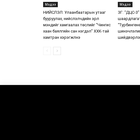
Мэдээ
Мэдээ
НИЙСЛЭЛ: Улаанбаатарын утааг
ЗГ: “ДЦС-3”
бууруулах, нийслэлчүүдийн эрүүл
шаардлага
мэндийг хамгаалах төслийг “Чингис
“Турбинген
хаан баялгийн сан нэгдэл” ХХК-тай
шинэчлэлий
хамтран хэрэгжүүлнэ
шийдвэрлэ