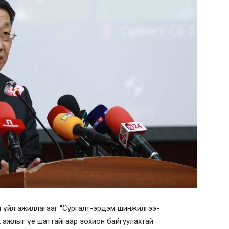
ийн үйл ажиллагааг “Сургалт-эрдэм шинжилгээ-
 ажлыг үе шаттайгаар зохион байгуулахтай