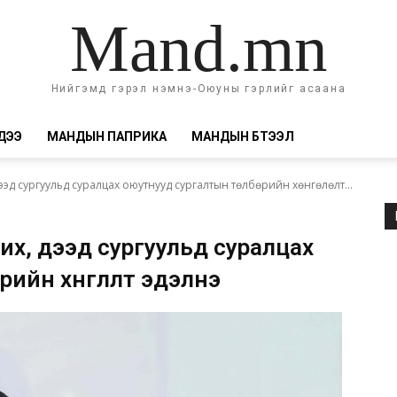
Mand.mn
Нийгэмд гэрэл нэмнэ-Оюуны гэрлийг асаана
ДЭЭ
МАНДЫН ПАПРИКА
МАНДЫН БҮТЭЭЛ
ээд сургуульд суралцах оюутнууд сургалтын төлбөрийн хөнгөлөлт...
 их, дээд сургуульд суралцах
рийн хөнгөлөлт эдэлнэ