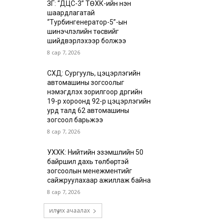
ЗГ: “ДЦС-3” ТӨХК-ийн нэн
шаардлагатай
“Турбингенератор-5”-ын
шинэчлэлийн төсвийг
шийдвэрлэхээр болжээ
8 сар 7, 2026
СХД: Сургууль, цэцэрлэгийн
автомашины зогсоолыг
нэмэгдүүлэх зорилгоор дүүргийн
19-р хороонд 92-р цэцэрлэгийн
урд талд 62 автомашины
зогсоол барьжээ
8 сар 7, 2026
УХХК: Нийтийн эзэмшлийн 50
байршил дахь төлбөртэй
зогсоолын менежментийг
сайжруулахаар ажиллаж байна
8 сар 7, 2026
илүү их ачаалах