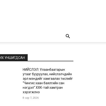
ИХ УНШИГДСАН
НИЙСЛЭЛ: Улаанбаатарын
утааг бууруулах, нийслэлчүүдийн
эрүүл мэндийг хамгаалах төслийг
“Чингис хаан баялгийн сан
нэгдэл” ХХК-тай хамтран
хэрэгжүүлнэ
8 сар 7, 2026