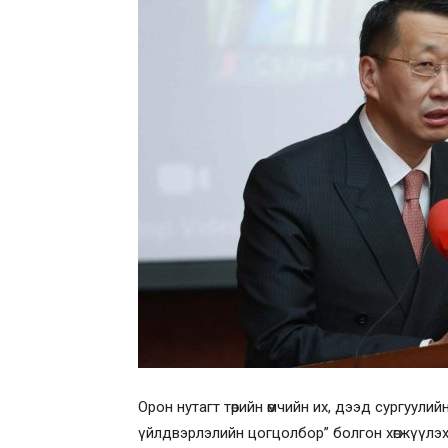
Орон нутагт төрийн өмчийн их, дээд сургуул
үйлдвэрлэлийн цогцолбор” болгон хөгжүүлэх