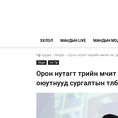
ЭХЛЭЛ
МАНДЫН LIVE
МАНДЫН МЭ
Нүүр хуудас
Мэдээ
Орон нутагт төрийн өмчит их, д
Мэдээ
Улс Төр
Орон нутагт төрийн өмчит
оюутнууд сургалтын төлбө