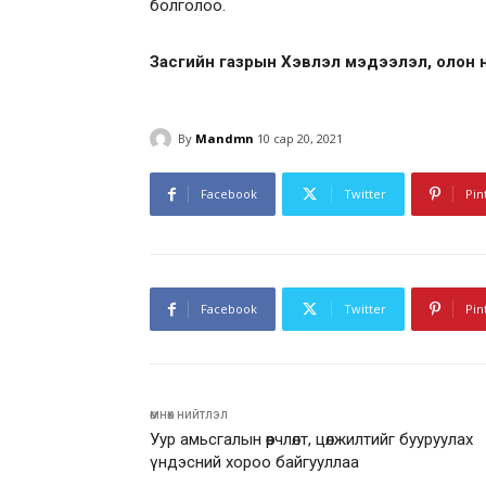
болголоо.
Засгийн газрын Хэвлэл мэдээлэл, олон 
By
Mandmn
10 сар 20, 2021
Facebook
Twitter
Pin
Facebook
Twitter
Pin
өмнөх нийтлэл
Уур амьсгалын өөрчлөлт, цөлжилтийг бууруулах
үндэсний хороо байгууллаа