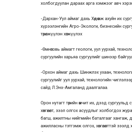
холбогдуулан дараах арга хэмжээг авч хэрэ
-Дархан-Уул аймаг дахь Хөдөө аж ахуйн их су
хүрээлэнгийн Агро-Экологи, бизнесийн сургуу
төрөлжүүлэн хөгжүүлэх
-Өмнөговь аймагт геологи, уул уурхай, техно
сургуулийн харьяа сургуулийг шинээр байгуу
-Орхон аймаг дахь Шинжлэх ухаан, технолог
сургуулийг уул уурхай, технологийн чиглэлээ
сайд Л.Энх-Амгаланд даалгалаа.
Орон нутагт төрийн өмчит их, дээд сургуульд
хөнгөлөлт, зээл олгох асуудлыг холбогдох жура
багш, ажилтны нийгмийн баталгааг хангаж, 
ажилласны тэтгэмж олгох, хөнгөлөлттэй зээлд