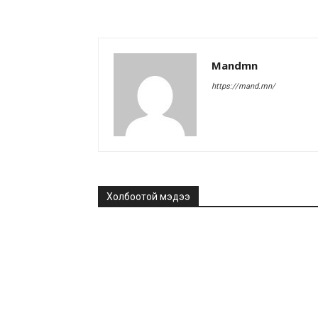
Mandmn
https://mand.mn/
Холбоотой мэдээ