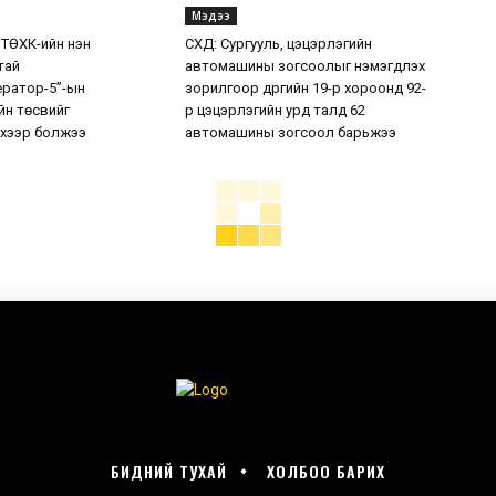
Мэдээ
 ТӨХК-ийн нэн
СХД: Сургууль, цэцэрлэгийн
тай
автомашины зогсоолыг нэмэгдүүлэх
ератор-5”-ын
зорилгоор дүүргийн 19-р хороонд 92-
н төсвийг
р цэцэрлэгийн урд талд 62
хээр болжээ
автомашины зогсоол барьжээ
БИДНИЙ ТУХАЙ
ХОЛБОО БАРИХ