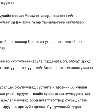
гжүүлнэ.
ргуулийн харьяа Ургамал газар, тариалангийн
лийг хөдөө аж ахуй, газар тариалангийн чиглэлээр
логийн чиглэлээр Шинжлэх ухаан, технологийн их
лах
ийн их сургуулийн харьяа “Эрдэнэт цогцолбор” дээд
р төрөлжүүлэн хөгжүүлэхийг Боловсрол, шинжлэх ухааны
 суралцах оюутнуудад сургалтын төлбөрийн 50 хувийн
мд өөрчлөлт оруулж, төсвийн хүрээнд санхүүжүүлэх, мөн
дэмжлэг үзүүлэх, орон нутагт тогтвор суурьшилтай
 хамруулах, эрх зүйн орчныг бүрдүүлэхийг үүрэг