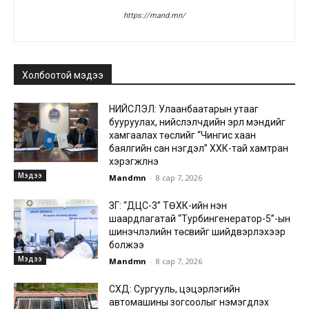
https://mand.mn/
Холбоотой мэдээ
НИЙСЛЭЛ: Улаанбаатарын утааг
бууруулах, нийслэлчүүдийн эрүүл мэндийг
хамгаалах төслийг “Чингис хаан
баялгийн сан нэгдэл” ХХК-тай хамтран
хэрэгжүүлнэ
Мэдээ
Mandmn
-
8 сар 7, 2026
ЗГ: “ДЦС-3” ТӨХК-ийн нэн
шаардлагатай “Турбингенератор-5”-ын
шинэчлэлийн төсвийг шийдвэрлэхээр
болжээ
Мэдээ
Mandmn
-
8 сар 7, 2026
СХД: Сургууль, цэцэрлэгийн
автомашины зогсоолыг нэмэгдүүлэх