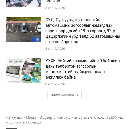
болжээ
8 сар 7, 2026
СХД: Сургууль, цэцэрлэгийн
автомашины зогсоолыг нэмэгдүүлэх
зорилгоор дүүргийн 19-р хороонд 92-р
цэцэрлэгийн урд талд 62 автомашины
зогсоол барьжээ
8 сар 7, 2026
УХХК: Нийтийн эзэмшлийн 50 байршил
дахь төлбөртэй зогсоолын
менежментийг сайжруулахаар
ажиллаж байна
8 сар 7, 2026
илүү их ачаалах