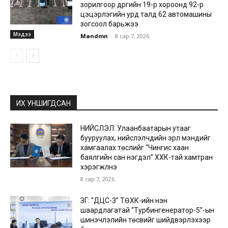
зорилгоор дүүргийн 19-р хороонд 92-р
цэцэрлэгийн урд талд 62 автомашины
зогсоол барьжээ
Мэдээ
Mandmn
-
8 сар 7, 2026
ИХ УНШИГДСАН
НИЙСЛЭЛ: Улаанбаатарын утааг
бууруулах, нийслэлчүүдийн эрүүл мэндийг
хамгаалах төслийг “Чингис хаан
баялгийн сан нэгдэл” ХХК-тай хамтран
хэрэгжүүлнэ
8 сар 7, 2026
ЗГ: “ДЦС-3” ТӨХК-ийн нэн
шаардлагатай “Турбингенератор-5”-ын
шинэчлэлийн төсвийг шийдвэрлэхээр