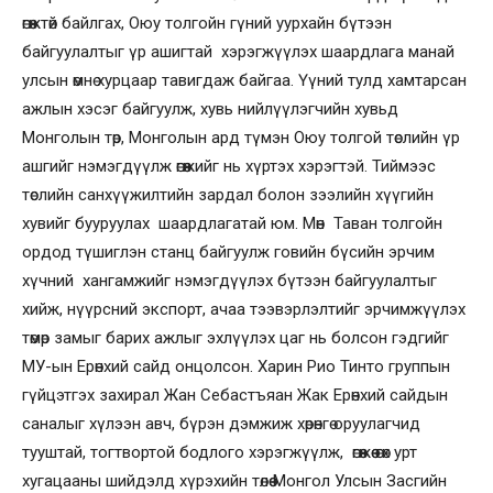
өгөөжтөй байлгах, Оюу толгойн гүний уурхайн бүтээн
байгуулалтыг үр ашигтай хэрэгжүүлэх шаардлага манай
улсын өмнө хурцаар тавигдаж байгаа. Үүний тулд хамтарсан
ажлын хэсэг байгуулж, хувь нийлүүлэгчийн хувьд
Монголын төр, Монголын ард түмэн Оюу толгой төслийн үр
ашгийг нэмэгдүүлж өгөөжийг нь хүртэх хэрэгтэй. Тиймээс
төслийн санхүүжилтийн зардал болон зээлийн хүүгийн
хувийг бууруулах шаардлагатай юм. Мөн Таван толгойн
ордод түшиглэн станц байгуулж говийн бүсийн эрчим
хүчний хангамжийг нэмэгдүүлэх бүтээн байгуулалтыг
хийж, нүүрсний экспорт, ачаа тээвэрлэлтийг эрчимжүүлэх
төмөр замыг барих ажлыг эхлүүлэх цаг нь болсон гэдгийг
МУ-ын Ерөнхий сайд онцолсон. Харин Рио Тинто группын
гүйцэтгэх захирал Жан Себастъяан Жак Ерөнхий сайдын
саналыг хүлээн авч, бүрэн дэмжиж хөрөнгө оруулагчид
тууштай, тогтвортой бодлого хэрэгжүүлж, өгөөжөө өгөх урт
хугацааны шийдэлд хүрэхийн төлөө Монгол Улсын Засгийн