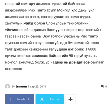
газартай хамтарч ажиллах хүсэлтэй байгаагаа
илэрхийллээ. Рио Тинто групп Монгол Улс дахь үйл
ажиллагаагаа өргөтгөж, хөрөнгө оруулалтаа нэмэгдүүэх,
хайгуулын хөтөлбөр болон Олон улсын технологийн
үйлчилгээний чадавхиа бэхжүүлэх зорилгоор төлөөлөгчийн
газраа нээсэн байна. Оюу толгой уурхай нь Рио тинто
группын хамгийн аюул осолгүй, өндөр бүтээмжтэй, олон
талт дэлхийн хэмжээний төслүүдийн нэг болж, 14,000
орчим ажилтан ажиллаж байгаагийн 90 гаруй хувь нь
монгол ажилчид болж, ур чадвар нь өдрөөс өдөрт өссөөр байгааг
онцоллоо.
By
Ermuun
1 сар 23, 2018
0
Facebook
Twitter