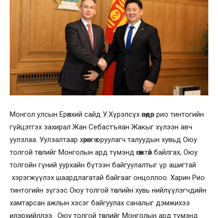
Монгол улсын Ерөнхий сайд У.Хүрэлсүх өнөөдөр рио тинтогийн
гүйцэтгэх захирал Жан Себастъяан Жакыг хүлээн авч
уулзлаа. Уулзалтаар хөрөнгө оруулагч талуудын хувьд Оюу
толгой төслийг Монголын ард түмэнд өгөөжтөй байлгах, Оюу
толгойн гүний уурхайн бүтээн байгуулалтыг үр ашигтай
хэрэгжүүлэх шаардлагатай байгааг онцоллоо. Харин Рио
тинтогийн зүгээс Оюу толгой төслийн хувь нийлүүлэгчдийн
хамтарсан ажлын хэсэг байгуулах саналыг дэмжихээ
илэрхийллээ. Оюу толгой төслийг Монголын ард түмэнд