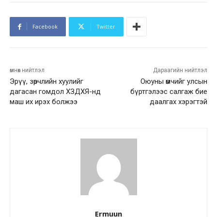
Facebook
Twitter
өмнөх нийтлэл
Дараагийн нийтлэл
Эрүү, зөрчлийн хуулийг
Оюуны өмчийг улсын
дагасан гомдол ХЗДХЯ-нд
бүртгэлээс салгаж бие
маш их ирэх болжээ
даалгах хэрэгтэй
Ermuun