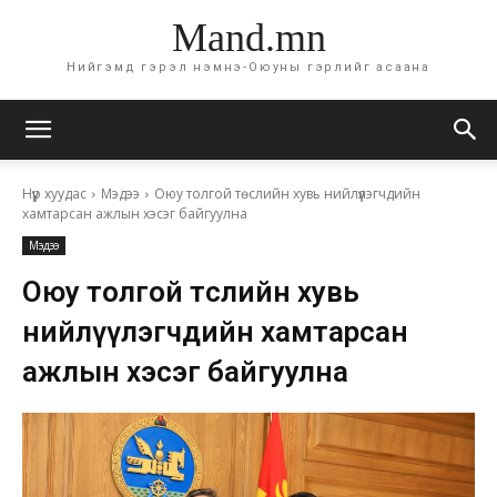
Mand.mn
Нийгэмд гэрэл нэмнэ-Оюуны гэрлийг асаана
Нүүр хуудас
Мэдээ
Оюу толгой төслийн хувь нийлүүлэгчдийн
хамтарсан ажлын хэсэг байгуулна
Мэдээ
Оюу толгой төслийн хувь
нийлүүлэгчдийн хамтарсан
ажлын хэсэг байгуулна