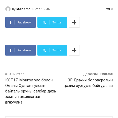
By
Mandmn
10 сар 15, 2025
0
Facebook
Twitter
Facebook
Twitter
өмнөх нийтлэл
Дараагийн нийтлэл
КОП17: Монгол улс болон
ЗГ: Ерөнхий боловсролын
Оманы Султант улсын
цахим сургууль байгууллаа
байгаль орчны салбар дахь
хамтын ажиллагааг
өргөжүүлнэ