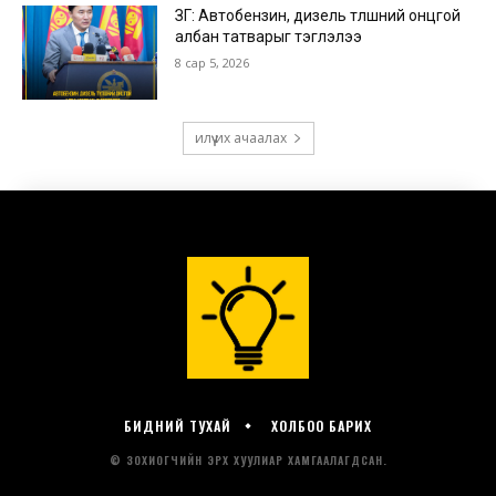
БИДНИЙ ТУХАЙ
ХОЛБОО БАРИХ
© ЗОХИОГЧИЙН ЭРХ ХУУЛИАР ХАМГААЛАГДСАН.