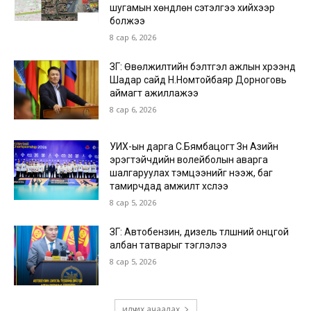
шугамын хөндлөн сэтэлгээ хийхээр
болжээ
8 сар 6, 2026
ЗГ: Өвөлжилтийн бэлтгэл ажлын хүрээнд
Шадар сайд Н.Номтойбаяр Дорноговь
аймагт ажиллажээ
8 сар 6, 2026
УИХ-ын дарга С.Бямбацогт Зүүн Азийн
эрэгтэйчүүдийн волейболын аварга
шалгаруулах тэмцээнийг нээж, баг
тамирчдад амжилт хүслээ
8 сар 5, 2026
ЗГ: Автобензин, дизель түлшний онцгой
албан татварыг тэглэлээ
8 сар 5, 2026
илүү их ачаалах