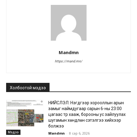
Mandmn
https://mand.mn/
Холбоотой мэдээ
НИЙСЛЭЛ: Нэгдүгээр хорооллын арын
замыг наймдугаар сарын 6-ны 23:00
цагаас түр хааж, борооны ус зайлуулах
шугамын хөндлөн сэтэлгээ хийхээр
болжээ
Мэдээ
Mandmn
-
8 сар 6, 2026