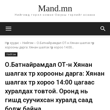
Mand.mn
Нийгэмд гэрэл нэмнэ-Оюуны гэрлийг асаана
Нүүр хуудас
Нийгэм
О.Батнайрамдал ОТ-н Хянан шалгах түр
хорооны дарга: Хянан шалгах түр хороо 14:00...
Нийгэм
О.Батнайрамдал ОТ-н Хянан
шалгах түр хорооны дарга: Хянан
шалгах түр хороо 14:00 цагаас
хуралдах товтой. Оронд нь
гишүүд суучихсан хуралд саад
болж байна