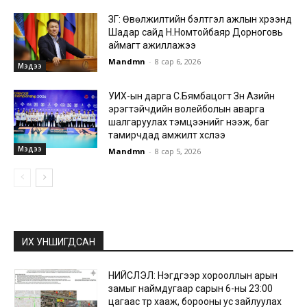
ЗГ: Өвөлжилтийн бэлтгэл ажлын хүрээнд
Шадар сайд Н.Номтойбаяр Дорноговь
аймагт ажиллажээ
Mandmn
-
8 сар 6, 2026
Мэдээ
УИХ-ын дарга С.Бямбацогт Зүүн Азийн
эрэгтэйчүүдийн волейболын аварга
шалгаруулах тэмцээнийг нээж, баг
тамирчдад амжилт хүслээ
Мэдээ
Mandmn
-
8 сар 5, 2026
ИХ УНШИГДСАН
НИЙСЛЭЛ: Нэгдүгээр хорооллын арын
замыг наймдугаар сарын 6-ны 23:00
цагаас түр хааж, борооны ус зайлуулах