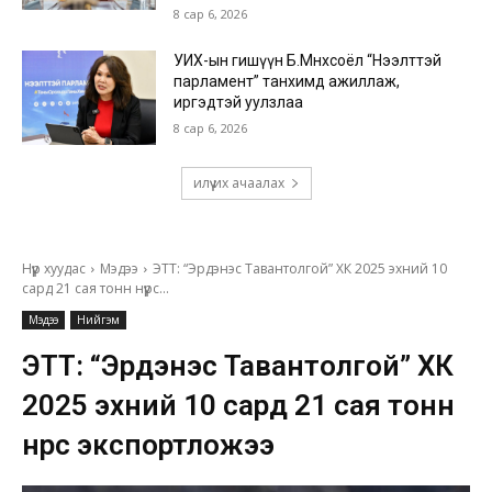
8 сар 6, 2026
УИХ-ын гишүүн Б.Мөнхсоёл “Нээлттэй
парламент” танхимд ажиллаж,
иргэдтэй уулзлаа
8 сар 6, 2026
илүү их ачаалах