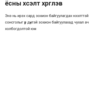
ёсны хүсэлт хүргүүлэв
Энэ нь ирэх сард зохион байгуулагдах нээлттэй
сонсголыг үр дүнтэй зохион байгуулахад чухал ач
холбогдолтой юм