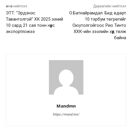
өмнөх нийтлэл
Дараагийн нийтлэл
ЭТТ: “Эрдэнэс
О.Батнайрамдал: Бид өдөрт
Тавантолгой” ХК 2025 эхний
10 тэрбум төгрөгийг
10 сард 21 сая тонн нүүрс
Оюутолгойгоос Рио Тинто
экспортложээ
ХХК-ийн зээлийн хүүд төлж
байна
Mandmn
https://mand.mn/