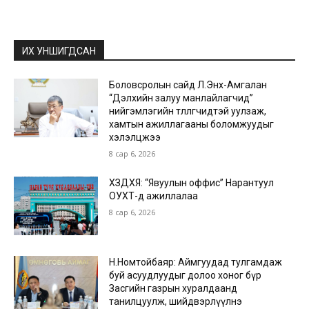
ИХ УНШИГДСАН
Боловсролын сайд Л.Энх-Амгалан
“Дэлхийн залуу манлайлагчид”
нийгэмлэгийн төлөөлөгчидтэй уулзаж,
хамтын ажиллагааны боломжуудыг
хэлэлцжээ
8 сар 6, 2026
ХЗДХЯ: “Явуулын оффис” Нарантуул
ОУХТ-д ажиллалаа
8 сар 6, 2026
Н.Номтойбаяр: Аймгуудад тулгамдаж
буй асуудлуудыг долоо хоног бүр
Засгийн газрын хуралдаанд
танилцуулж, шийдвэрлүүлнэ