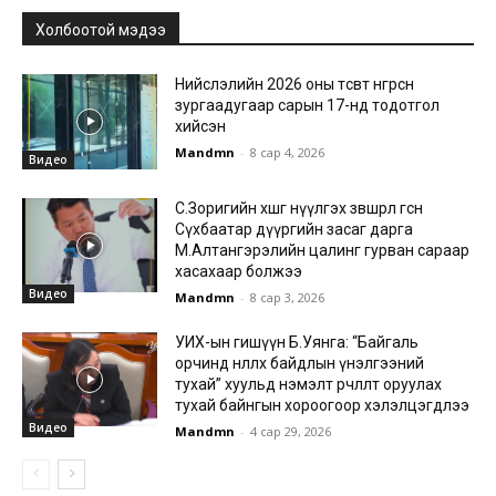
Холбоотой мэдээ
Нийслэлийн 2026 оны төсөвт өнгөрсөн
зургаадугаар сарын 17-нд тодотгол
хийсэн
Mandmn
-
8 сар 4, 2026
Видео
С.Зоригийн хөшөөг нүүлгэх зөвшөөрөл өгсөн
Сүхбаатар дүүргийн засаг дарга
М.Алтангэрэлийн цалинг гурван сараар
хасахаар болжээ
Видео
Mandmn
-
8 сар 3, 2026
УИХ-ын гишүүн Б.Уянга: “Байгаль
орчинд нөлөөлөх байдлын үнэлгээний
тухай” хуульд нэмэлт өөрчлөлт оруулах
тухай байнгын хороогоор хэлэлцэгдлээ
Видео
Mandmn
-
4 сар 29, 2026