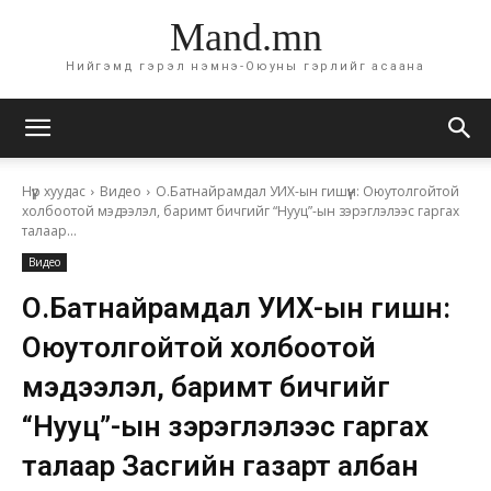
Mand.mn
Нийгэмд гэрэл нэмнэ-Оюуны гэрлийг асаана
Нүүр хуудас
Видео
О.Батнайрамдал УИХ-ын гишүүн: Оюутолгойтой
холбоотой мэдээлэл, баримт бичгийг “Нууц”-ын зэрэглэлээс гаргах
талаар...
Видео
О.Батнайрамдал УИХ-ын гишүүн:
Оюутолгойтой холбоотой
мэдээлэл, баримт бичгийг
“Нууц”-ын зэрэглэлээс гаргах
талаар Засгийн газарт албан