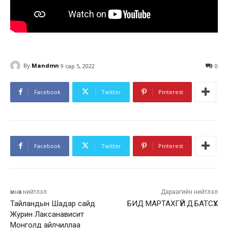
By
Mandmn
9 сар 5, 2022
0
Facebook
Twitter
Pinterest
Facebook
Twitter
Pinterest
өмнөх нийтлэл
Дараагийн нийтлэл
Тайландын Шадар сайд
БИД МАРТАХГҮЙ:Д.БАТСҮХ
Журин Лаксанависит
Монголд айлчиллаа