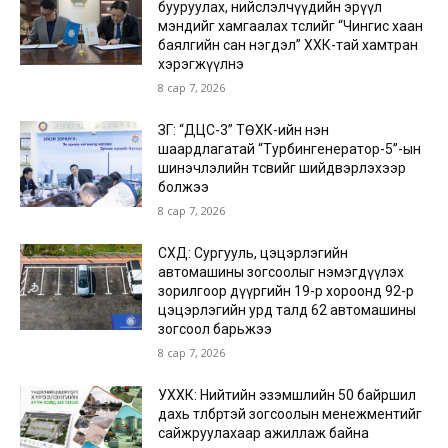
бууруулах, нийслэлчүүдийн эрүүл
мэндийг хамгаалах төслийг “Чингис хаан
баялгийн сан нэгдэл” ХХК-тай хамтран
хэрэгжүүлнэ
8 сар 7, 2026
ЗГ: “ДЦС-3” ТӨХК-ийн нэн
шаардлагатай “Турбингенератор-5”-ын
шинэчлэлийн төсвийг шийдвэрлэхээр
болжээ
8 сар 7, 2026
СХД: Сургууль, цэцэрлэгийн
автомашины зогсоолыг нэмэгдүүлэх
зорилгоор дүүргийн 19-р хороонд 92-р
цэцэрлэгийн урд талд 62 автомашины
зогсоол барьжээ
8 сар 7, 2026
УХХК: Нийтийн эзэмшлийн 50 байршил
дахь төлбөртэй зогсоолын менежментийг
сайжруулахаар ажиллаж байна