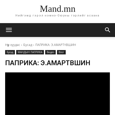
Mand.mn
Нийгэмд гэрэл нэмнэ-Оюуны гэрлийг асаана
Нүүр хуудас
Бусад
ПАПРИКА: Э.АМАРТҮВШИН
Бусад
МАНДЫН ПАПРИКА
Видео
Влог
ПАПРИКА: Э.АМАРТҮВШИН