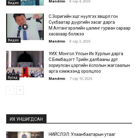
Mandmn
-
8 сар 4, 2026
Видео
С.Зоригийн хөшөөг нүүлгэх зөвшөөрөл өгсөн
Сүхбаатар дүүргийн засаг дарга
М.Алтангэрэлийн цалинг гурван сараар
хасахаар болжээ
Видео
Mandmn
-
8 сар 3, 2026
УИХ: Монгол Улсын Их Хурлын дарга
С.Бямбацогт Төрийн далбааны өдөрт
зориулсан цэргийн ёслолын жагсаалын
арга хэмжээнд оролцлоо
Бусад
Mandmn
-
7 сар 10, 2026
ИХ УНШИГДСАН
НИЙСЛЭЛ: Улаанбаатарын утааг