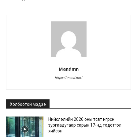
Mandmn
https://mand.mn/
Холбоотой мэдээ
Нийслэлийн 2026 оны төсөвт өнгөрсөн
зургаадугаар сарын 17-нд тодотгол
хийсэн