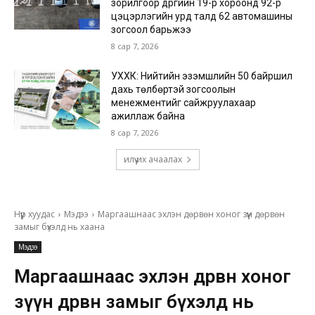
зорилгоор дүүргийн 19-р хороонд 92-р
цэцэрлэгийн урд талд 62 автомашины
зогсоол барьжээ
8 сар 7, 2026
УХХК: Нийтийн эзэмшлийн 50 байршил
дахь төлбөртэй зогсоолын
менежментийг сайжруулахаар
ажиллаж байна
8 сар 7, 2026
илүү их ачаалах