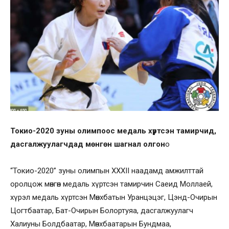
Токио-2020 зуны олимпоос медаль хүртсэн тамирчид,
дасгалжуулагчдад мөнгөн шагнал олгон
о
“Токио-2020” зуны олимпын XXXII наадамд амжилттай
оролцож мөнгөн медаль хүртсэн тамирчин Саеид Моллаей,
хүрэл медаль хүртсэн Мөнхбатын Уранцэцэг, Цэнд-Очирын
Цогтбаатар, Бат-Очирын Болортуяа, дасгалжуулагч
Халиуны Болдбаатар, Мөнхбаатарын Бундмаа,