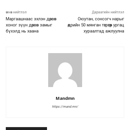
өмнөх нийтлэл
Дараагийн нийтлэл
Маргаашнаас эхлэн дөрвөн
Оюутан, сонсогч нарыг
хоног зүүн дөрвөн замыг
өдрийн 50 мянган төгрөгөөр ургац
бүхэлд нь хаана
хураалтад ажлуулна
Mandmn
https://mand.mn/