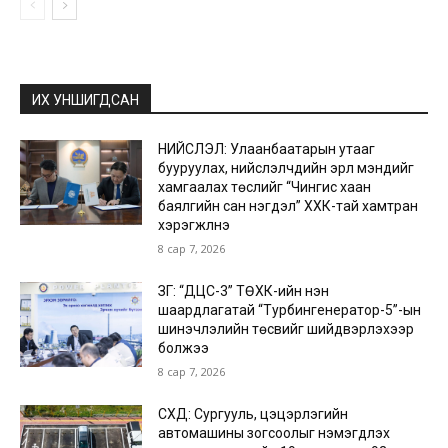
ИХ УНШИГДСАН
НИЙСЛЭЛ: Улаанбаатарын утааг
бууруулах, нийслэлчүүдийн эрүүл мэндийг
хамгаалах төслийг “Чингис хаан
баялгийн сан нэгдэл” ХХК-тай хамтран
хэрэгжүүлнэ
8 сар 7, 2026
ЗГ: “ДЦС-3” ТӨХК-ийн нэн
шаардлагатай “Турбингенератор-5”-ын
шинэчлэлийн төсвийг шийдвэрлэхээр
болжээ
8 сар 7, 2026
СХД: Сургууль, цэцэрлэгийн
автомашины зогсоолыг нэмэгдүүлэх