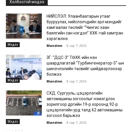
Холбоотой мэдээ
НИЙСЛЭЛ: Улаанбаатарын утааг
бууруулах, нийслэлчүүдийн эрүүл мэндийг
хамгаалах төслийг “Чингис хаан
баялгийн сан нэгдэл” ХХК-тай хамтран
хэрэгжүүлнэ
Мэдээ
Mandmn
-
8 сар 7, 2026
ЗГ: “ДЦС-3” ТӨХК-ийн нэн
шаардлагатай “Турбингенератор-5”-ын
шинэчлэлийн төсвийг шийдвэрлэхээр
болжээ
Мэдээ
Mandmn
-
8 сар 7, 2026
СХД: Сургууль, цэцэрлэгийн
автомашины зогсоолыг нэмэгдүүлэх
зорилгоор дүүргийн 19-р хороонд 92-р
цэцэрлэгийн урд талд 62 автомашины
зогсоол барьжээ
Мэдээ
Mandmn
-
8 сар 7, 2026