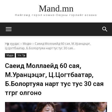
Mand.mn
Нийгэмд гэрэл нэмнэ-Оюуны гэрлийг асаана
Нүүр хуудас
Мэдээ
Саеид Моллаейд 60 сая, М.Уранцэцэг,
Ц.Цогтбаатар, Б.Болортуяа нарт тус тус 30 сая...
Мэдээ
Улс Төр
Саеид Моллаейд 60 сая,
М.Уранцэцэг, Ц.Цогтбаатар,
Б.Болортуяа нарт тус тус 30 сая
төгрөг олгоно