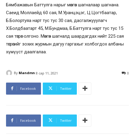
Бямбажавын Баттулга нарыг мөнгөн шагналаар шагнана.
Саеид Моллаейд 60 сая, М.Уранцэцэг, Ц.Цогтбаатар,
Б.Болортуяа нарт тус тус 30 сая, дасгалжууулагч
Х.Болдбаатарт 45, М.Бундмаа, Б.Баттулга нарт тус тус 15
сая төгрөг олгоно. Мөнгөн шагналд шаардагдах нийт 225 сая
төгрөгийг зохих журмын дагуу гаргахыг холбогдох албаны
хүмүүст даалгалаа.
By
Mandmn
8 сар 11, 2021
0
Facebook
Twitter
Facebook
Twitter