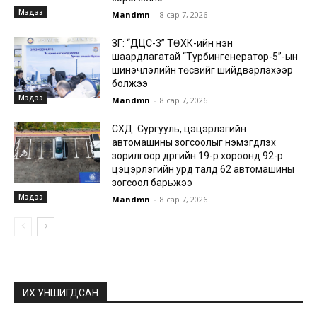
Мэдээ
Mandmn
-
8 сар 7, 2026
ЗГ: “ДЦС-3” ТӨХК-ийн нэн
шаардлагатай “Турбингенератор-5”-ын
шинэчлэлийн төсвийг шийдвэрлэхээр
болжээ
Мэдээ
Mandmn
-
8 сар 7, 2026
СХД: Сургууль, цэцэрлэгийн
автомашины зогсоолыг нэмэгдүүлэх
зорилгоор дүүргийн 19-р хороонд 92-р
цэцэрлэгийн урд талд 62 автомашины
зогсоол барьжээ
Мэдээ
Mandmn
-
8 сар 7, 2026
ИХ УНШИГДСАН