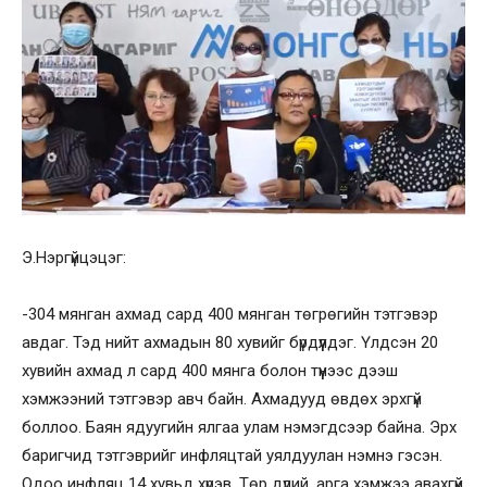
Э.Нэргүйцэцэг:
-304 мянган ахмад сард 400 мянган төгрөгийн тэтгэвэр
авдаг. Тэд нийт ахмадын 80 хувийг бүрдүүлдэг. Үлдсэн 20
хувийн ахмад л сард 400 мянга болон түүнээс дээш
хэмжээний тэтгэвэр авч байн. Ахмадууд өвдөх эрхгүй
боллоо. Баян ядуугийн ялгаа улам нэмэгдсээр байна. Эрх
баригчид тэтгэврийг инфляцтай уялдуулан нэмнэ гэсэн.
Одоо инфляц 14 хувьд хүрэв. Төр дүлий, арга хэмжээ авахгүй