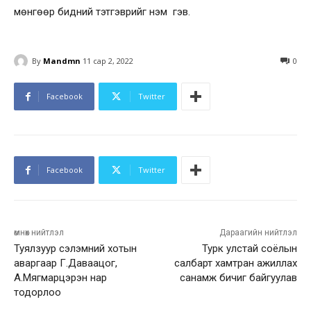
мөнгөөр бидний тэтгэврийг нэм гэв.
By
Mandmn
11 сар 2, 2022
0
Facebook
Twitter
Facebook
Twitter
өмнөх нийтлэл
Дараагийн нийтлэл
Туялзуур сэлэмний хотын
Турк улстай соёлын
аваргаар Г.Даваацог,
салбарт хамтран ажиллах
А.Мягмарцэрэн нар
санамж бичиг байгуулав
тодорлоо