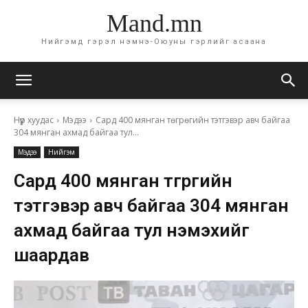
Mand.mn
Нийгэмд гэрэл нэмнэ-Оюуны гэрлийг асаана
Нүүр хуудас
Мэдээ
Сард 400 мянган төгрөгийн тэтгэвэр авч байгаа
304 мянган ахмад байгаа тул...
Мэдээ
Нийгэм
Сард 400 мянган төгрөгийн
тэтгэвэр авч байгаа 304 мянган
ахмад байгаа тул нэмэхийг
шаардав