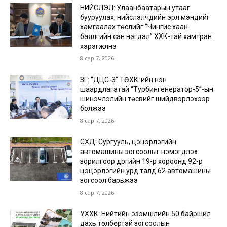
НИЙСЛЭЛ: Улаанбаатарын утааг
бууруулах, нийслэлчүүдийн эрүүл мэндийг
хамгаалах төслийг “Чингис хаан
баялгийн сан нэгдэл” ХХК-тай хамтран
хэрэгжүүлнэ
8 сар 7, 2026
ЗГ: “ДЦС-3” ТӨХК-ийн нэн
шаардлагатай “Турбингенератор-5”-ын
шинэчлэлийн төсвийг шийдвэрлэхээр
болжээ
8 сар 7, 2026
СХД: Сургууль, цэцэрлэгийн
автомашины зогсоолыг нэмэгдүүлэх
зорилгоор дүүргийн 19-р хороонд 92-р
цэцэрлэгийн урд талд 62 автомашины
зогсоол барьжээ
8 сар 7, 2026
УХХК: Нийтийн эзэмшлийн 50 байршил
дахь төлбөртэй зогсоолын