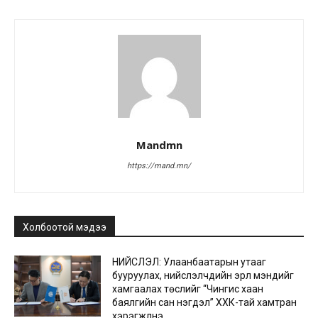
Mandmn
https://mand.mn/
Холбоотой мэдээ
НИЙСЛЭЛ: Улаанбаатарын утааг
бууруулах, нийслэлчүүдийн эрүүл мэндийг
хамгаалах төслийг “Чингис хаан
баялгийн сан нэгдэл” ХХК-тай хамтран
хэрэгжүүлнэ