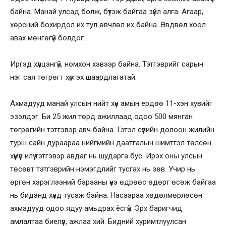
байна. Манай улсад болж, бүтэж байгаа зүйл алга. Агаар,
хөрсний бохирдол их тул өвчлөл их байна. Өвдвөл хоол
авах мөнгөгүй болдог.
Иргэд хүлцэнгүй, номхон хэвээр байна. Тэтгэврийг сарын
нэг сая төгрөгт хүргэх шаардлагатай.
Ахмадууд манай улсын нийт хүн амын ердөө 11-хэн хувийг
эзэлдэг. Би 25 жил төрд ажиллаад одоо 500 мянган
төгрөгийн тэтгэвэр авч байна. Гэтэл сүүлийн долоон жилийн
турш сайн дураараа нийгмийн даатгалын шимтгэл төлсөн
хүмүүс илүү тэтгэвэр авдаг нь шударга бус. Ирэх оны улсын
төсөвт тэтгэврийн нэмэгдлийг тусгах нь зөв. Учир нь
өргөн хэрэглээний барааны үнэ өдрөөс өдөрт өсөж байгаа
нь бидэнд хүнд тусаж байна. Насаараа хөдөлмөрлөсөн
ахмадууд одоо ядуу амьдрах ёсгүй. Эрх баригчид
амлалтаа биелүүл, ажлаа хий. Бидний хуримтлуулсан