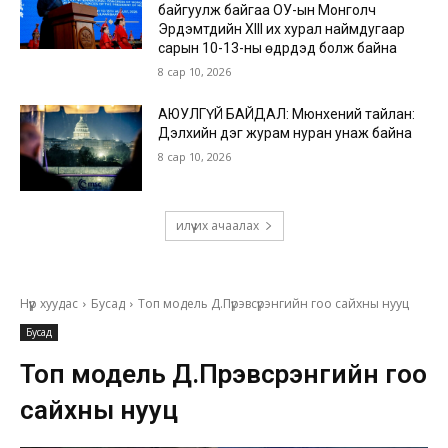
байгуулж байгаа ОУ-ын Монголч
Эрдэмтдийн XIII их хурал наймдугаар
сарын 10-13-ны өдрүүдэд болж байна
8 сар 10, 2026
АЮУЛГҮЙ БАЙДАЛ: Мюнхений тайлан:
Дэлхийн дэг журам нуран унаж байна
8 сар 10, 2026
илүү их ачаалах