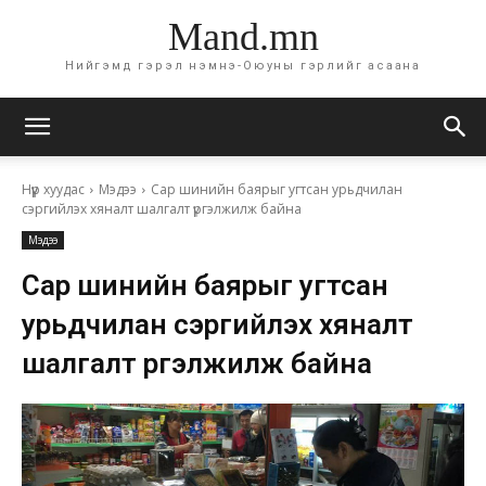
Mand.mn
Нийгэмд гэрэл нэмнэ-Оюуны гэрлийг асаана
Нүүр хуудас
Мэдээ
Сар шинийн баярыг угтсан урьдчилан
сэргийлэх хяналт шалгалт үргэлжилж байна
Мэдээ
Сар шинийн баярыг угтсан
урьдчилан сэргийлэх хяналт
шалгалт үргэлжилж байна