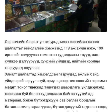
Сар шинийн баярыг угтаж урьдчилан сэргийлэх хяналт
шалгалтыг нийслэлийн хэмжээнд 118 аж ахуйн нэгж, 199
иргэнийг хамруулан томоохон худалдааны төвүүд, зах,
сүлжээ дэлгүүрүүд, хүнсний үйлдвэр, нийтийн хоолны
газруудад явууллаа.
Хяналт шалгалтад хамрагдсан газруудад ажлын байр,
үйлдвэрийн эрүүл ахуй, ариун цэвэр, технологийн горимын
мөрдөлт, тоног төхөөрөмжид тавигдах шаардлага, үйлдвэрлэлд
хэрэглэж буй болон худалдаалж байгаа түүхий эд
материал, бэлэн бүтээгдэхүүн, сав баглаа боодлын
баталгаажилт, гарал үүсэл, бүтээгдэхүүний хадгалах нөхцөл,