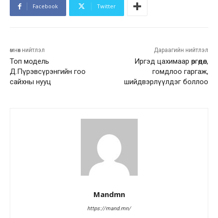
Facebook
Twitter
өмнөх нийтлэл
Дараагийн нийтлэл
Топ модель
Иргэд цахимаар өргөдөл,
Д.Пүрэвсүрэнгийн гоо
гомдлоо гаргаж,
сайхны нууц
шийдвэрлүүлдэг боллоо
Mandmn
https://mand.mn/