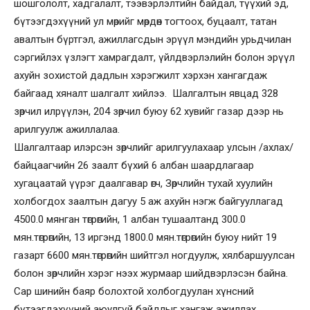
шошгололт, хадгалалт, тээвэрлэлтийн байдал, түүхий эд,
бүтээгдэхүүний ул мөрийг мөрдөн тогтоох, буцаалт, татан
авалтын бүртгэл, ажиллагсдын эрүүл мэндийн урьдчилан
сэргийлэх үзлэгт хамрагдалт, үйлдвэрлэлийн болон эрүүл
ахуйн зохистой дадлын хэрэгжилт хэрхэн хангагдаж
байгаад хяналт шалгалт хийлээ. Шалгалтын явцад 328
зөрчил илрүүлэн, 204 зөрчил буюу 62 хувийг газар дээр нь
арилгуулж ажиллалаа.
Шалгалтаар илэрсэн зөрчлийг арилгуулахаар улсын /ахлах/
байцаагчийн 26 заалт бүхий 6 албан шаардлагаар
хугацаатай үүрэг даалгавар өгч, Зөрчлийн тухай хуулийн
холбогдох заалтын дагуу 5 аж ахуйн нэгж байгууллагад
4500.0 мянган төгрөгийн, 1 албан тушаалтанд 300.0
мян.төгрөгийн, 13 иргэнд 1800.0 мян.төгрөгийн буюу нийт 19
газарт 6600 мян.төгрөгийн шийтгэл ногдуулж, хялбаршуулсан
болон зөрчлийн хэрэг нээх журмаар шийдвэрлэсэн байна.
Сар шинийн баяр болохтой холбогдуулан хүнсний
бүтээгдэхүүний аюулгүй байдлыг хангаж ажиллах,