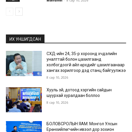
Mandmn
-
8 сар 10, 2026
ИХ УНШИГДСАН
СХД-ийн 24, 35-р хороонд хүчдэлийн
уналттай болон цахилгаанд
холбогдоогүй айл өрхүүдийг цахилгаанаар
хангах зорилгоор дэд станц байгуулжээ
8 сар 10, 2026
Хууль зүй, дотоод хэргийн сайдын
шуурхай хуралдаан боллоо
8 сар 10, 2026
БОЛОВСРОЛЫН ЯАМ: Монгол Улсын
Ерөнхийлөгчийн ивээл дор зохион