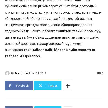
хүнсний сүлжээний өөрт хамаарах үе шат бүрт дотоодын
хяналтыг хэрэгжүүлэх, хууль тогтоомж, стандартыг мөрдөж
үйлдвэрлэлийн болон эрүүл ахуйн зохистой дадлыг
нэвтрүүлэх, иргэдэд хэзээ хаана үйлдвэрлэгдсэн нь
тодорхой хаяг шошго, баталгаажилттай хэвийн боов, сүү,
цагаан идээ, бууз банш худалдан авах, зөв сонголт хийж,
зохистой хэрэглэх талаар зөвлөмжийг хүргүүлж
ажиллалаа
гэж нийслэлийн Мэргэжлийн хяналтын
газраас мэдээллээ.
By
Mandmn
1 сар 31, 2018
0
Facebook
Twitter