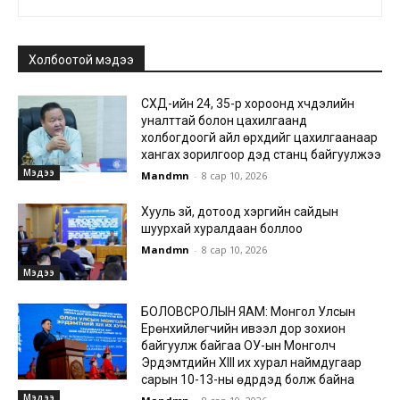
Холбоотой мэдээ
СХД-ийн 24, 35-р хороонд хүчдэлийн
уналттай болон цахилгаанд
холбогдоогүй айл өрхүүдийг цахилгаанаар
хангах зорилгоор дэд станц байгуулжээ
Мэдээ
Mandmn
-
8 сар 10, 2026
Хууль зүй, дотоод хэргийн сайдын
шуурхай хуралдаан боллоо
Mandmn
-
8 сар 10, 2026
Мэдээ
БОЛОВСРОЛЫН ЯАМ: Монгол Улсын
Ерөнхийлөгчийн ивээл дор зохион
байгуулж байгаа ОУ-ын Монголч
Эрдэмтдийн XIII их хурал наймдугаар
сарын 10-13-ны өдрүүдэд болж байна
Мэдээ