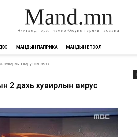
Mand.mn
Нийгэмд гэрэл нэмнэ-Оюуны гэрлийг асаана
ДЭЭ
МАНДЫН ПАПРИКА
МАНДЫН БҮТЭЭЛ
хь хувирлын вирус илэрчээ
н 2 дахь хувирлын вирус