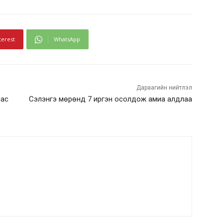
terest
WhatsApp
Дараагийн нийтлэл
нас
Сэлэнгэ мөрөнд 7 иргэн осолдож амиа алдлаа