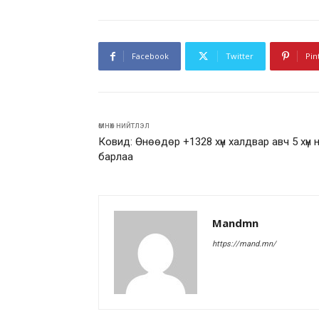
Facebook
Twitter
Pin
өмнөх нийтлэл
Ковид: Өнөөдөр +1328 хүн халдвар авч 5 хүн 
барлаа
Mandmn
https://mand.mn/