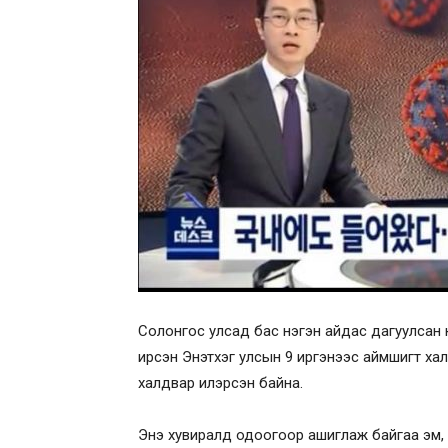
Солонгос улсад бас нэгэн айдас дагуулсан 
ирсэн Энэтхэг улсын 9 иргэнээс аймшигт ха
халдвар илэрсэн байна.
Энэ хувиралд одоогоор ашиглаж байгаа эм, в