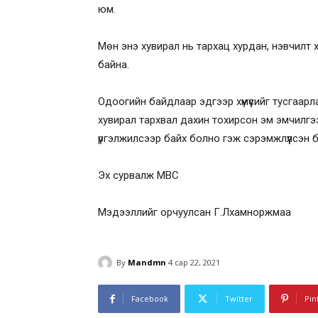
юм.
Мөн энэ хувирал нь тархац хурдан, нэвчилт 
байна.
Одоогийн байдлаар эдгээр хүмүүсийг тусгаар
хувирал тархвал дахин тохирсон эм эмчилгээ
үргэлжилсээр байх болно гэж сэрэмжлүүлсэн б
Эх сурвалж MBC
Мэдээллийг орчуулсан Г.Лхамноржмаа
By
Mandmn
4 сар 22, 2021
Facebook
Twitter
Pin