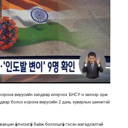
корона вирусийн халдвар илэрчээ. БНСУ-н хилээр орж
лдвар болох корона вирусийн 2 дахь хувирлын шинжтэй
акцин үйлчлэхгүй байж болзошгүй гэсэн магадлалтай