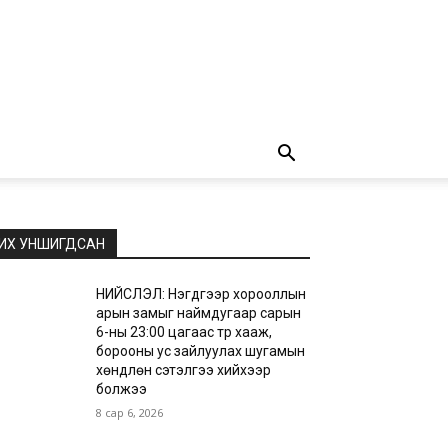
ИХ УНШИГДСАН
НИЙСЛЭЛ: Нэгдүгээр хорооллын
арын замыг наймдугаар сарын
6-ны 23:00 цагаас түр хааж,
борооны ус зайлуулах шугамын
хөндлөн сэтэлгээ хийхээр
болжээ
8 сар 6, 2026