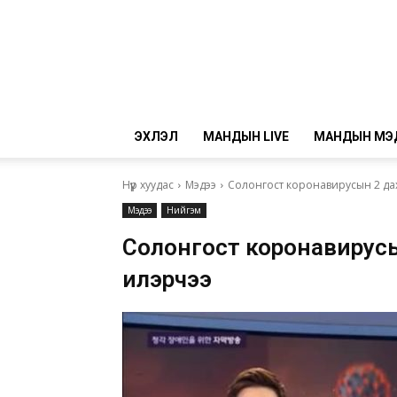
ЭХЛЭЛ
МАНДЫН LIVE
МАНДЫН МЭ
Нүүр хуудас
Мэдээ
Солонгост коронавирусын 2 да
Мэдээ
Нийгэм
Солонгост коронавирусы
илэрчээ