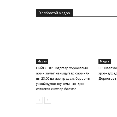
Холбоотой мэдээ
Мэдээ
Мэдээ
НИЙСЛЭЛ: Нэгдүгээр хорооллын
ЗГ: Өвөлжи
арын замыг наймдугаар сарын 6-
хүрээнд Ша
ны 23:00 цагаас түр хааж, борооны
Дорноговь
ус зайлуулах шугамын хөндлөн
сэтэлгээ хийхээр болжээ