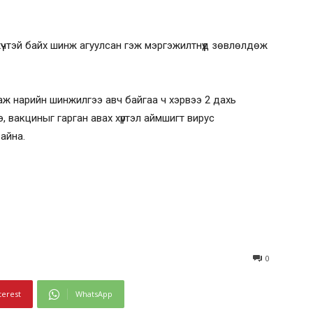
хүчтэй байх шинж агуулсан гэж мэргэжилтнүүд зөвлөлдөж
лаж нарийн шинжилгээ авч байгаа ч хэрвээ 2 дахь
, вакциныг гарган авах хүртэл аймшигт вирус
айна.
0
terest
WhatsApp