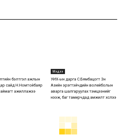
Мэдээ
лтийн бэлтгэл ажлын
УИХ-ын дарга С.Бямбацогт Зүүн
дар сайд Н.Номтойбаяр
Азийн эрэгтэйчүүдийн волейболын
 аймагт ажиллажээ
аварга шалгаруулах тэмцээнийг
нээж, баг тамирчдад амжилт хүслээ