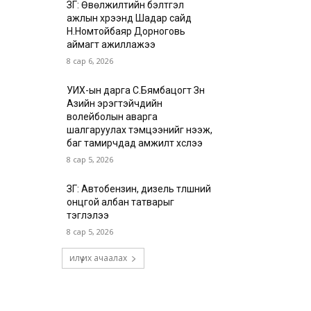
ЗГ: Өвөлжилтийн бэлтгэл
ажлын хүрээнд Шадар сайд
Н.Номтойбаяр Дорноговь
аймагт ажиллажээ
8 сар 6, 2026
УИХ-ын дарга С.Бямбацогт Зүүн
Азийн эрэгтэйчүүдийн
волейболын аварга
шалгаруулах тэмцээнийг нээж,
баг тамирчдад амжилт хүслээ
8 сар 5, 2026
ЗГ: Автобензин, дизель түлшний
онцгой албан татварыг
тэглэлээ
8 сар 5, 2026
илүү их ачаалах