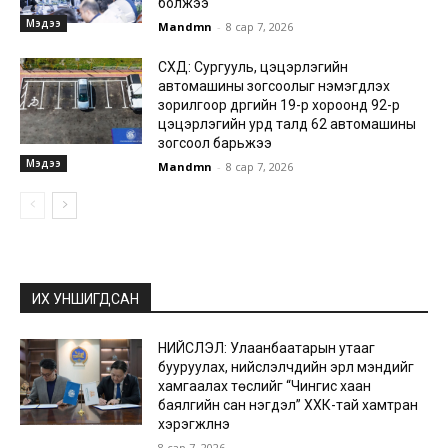
болжээ
Мэдээ
Mandmn
-
8 сар 7, 2026
СХД: Сургууль, цэцэрлэгийн
автомашины зогсоолыг нэмэгдүүлэх
зорилгоор дүүргийн 19-р хороонд 92-р
цэцэрлэгийн урд талд 62 автомашины
зогсоол барьжээ
Мэдээ
Mandmn
-
8 сар 7, 2026
ИХ УНШИГДСАН
НИЙСЛЭЛ: Улаанбаатарын утааг
бууруулах, нийслэлчүүдийн эрүүл мэндийг
хамгаалах төслийг “Чингис хаан
баялгийн сан нэгдэл” ХХК-тай хамтран
хэрэгжүүлнэ
8 сар 7, 2026