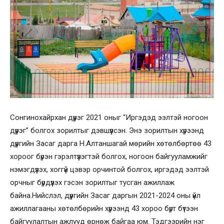
Сонгинохайрхан дүүрэг 2021 оныг “Иргэдэд ээлтэй ногоон
дүүрэг” болгох зорилтыг дэвшүүлсэн. Энэ зорилтын хүрээнд
дүүргийн Засаг дарга Н.Алтаншагай мөрийн хөтөлбөртөө 43
хороог бүрэн гэрэлтүүлэгтэй болгох, ногоон байгууламжийг
нэмэгдүүлэх, хоггүй цэвэр орчинтой болгох, иргэдэд ээлтэй
орчныг бүрдүүлэх гэсэн зорилтыг тусган ажиллаж
байна.Нийслэл, дүүргийн Засаг даргын 2021-2024 оны үйл
ажиллагааны хөтөлбөрийн хүрээнд 43 хороо бүрт бүтээн
байгуулалтын ажлууд өрнөж байгаа юм. Тэдгээрийн нэг