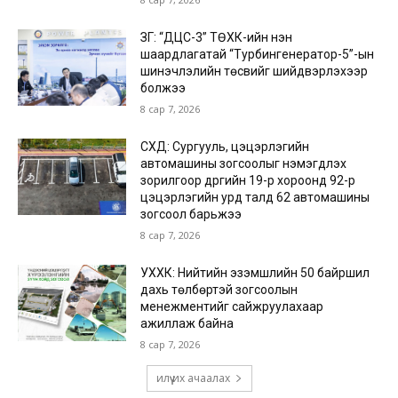
ЗГ: “ДЦС-3” ТӨХК-ийн нэн
шаардлагатай “Турбингенератор-5”-ын
шинэчлэлийн төсвийг шийдвэрлэхээр
болжээ
8 сар 7, 2026
СХД: Сургууль, цэцэрлэгийн
автомашины зогсоолыг нэмэгдүүлэх
зорилгоор дүүргийн 19-р хороонд 92-р
цэцэрлэгийн урд талд 62 автомашины
зогсоол барьжээ
8 сар 7, 2026
УХХК: Нийтийн эзэмшлийн 50 байршил
дахь төлбөртэй зогсоолын
менежментийг сайжруулахаар
ажиллаж байна
8 сар 7, 2026
илүү их ачаалах