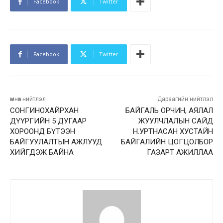
Facebook
Twitter
Facebook
Twitter
өмнөх нийтлэл
Дараагийн нийтлэл
СОНГИНОХАЙРХАН
БАЙГАЛЬ ОРЧИН, АЯЛАЛ
ДҮҮРГИЙН 5 ДУГААР
ЖУУЛЧЛАЛЫН САЙД
ХОРООНД БҮТЭЭН
Н.УРТНАСАН ХУСТАЙН
БАЙГУУЛАЛТЫН АЖЛУУД
БАЙГАЛИЙН ЦОГЦОЛБОР
ХИЙГДЭЖ БАЙНА
ГАЗАРТ АЖИЛЛАА