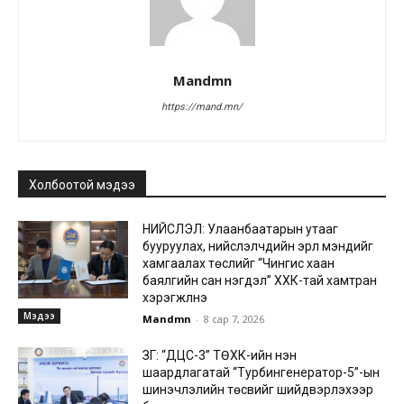
Mandmn
https://mand.mn/
Холбоотой мэдээ
НИЙСЛЭЛ: Улаанбаатарын утааг
бууруулах, нийслэлчүүдийн эрүүл мэндийг
хамгаалах төслийг “Чингис хаан
баялгийн сан нэгдэл” ХХК-тай хамтран
хэрэгжүүлнэ
Мэдээ
Mandmn
-
8 сар 7, 2026
ЗГ: “ДЦС-3” ТӨХК-ийн нэн
шаардлагатай “Турбингенератор-5”-ын
шинэчлэлийн төсвийг шийдвэрлэхээр