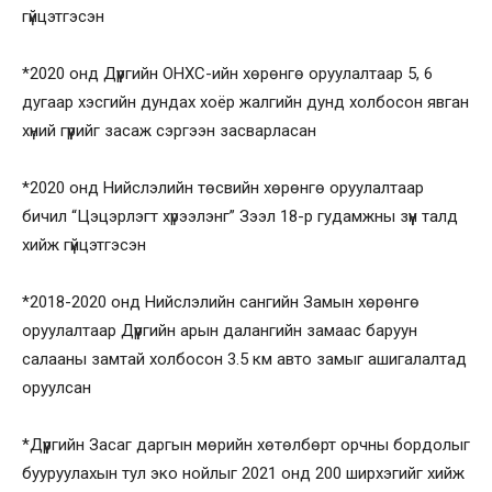
гүйцэтгэсэн
*2020 онд Дүүргийн ОНХС-ийн хөрөнгө оруулалтаар 5, 6
дугаар хэсгийн дундах хоёр жалгийн дунд холбосон явган
хүний гүүрийг засаж сэргээн засварласан
*2020 онд Нийслэлийн төсвийн хөрөнгө оруулалтаар
бичил “Цэцэрлэгт хүрээлэнг” Зээл 18-р гудамжны зүүн талд
хийж гүйцэтгэсэн
*2018-2020 онд Нийслэлийн сангийн Замын хөрөнгө
оруулалтаар Дүүргийн арын далангийн замаас баруун
салааны замтай холбосон 3.5 км авто замыг ашигалалтад
оруулсан
*Дүүргийн Засаг даргын мөрийн хөтөлбөрт орчны бордолыг
бууруулахын тул эко нойлыг 2021 онд 200 ширхэгийг хийж