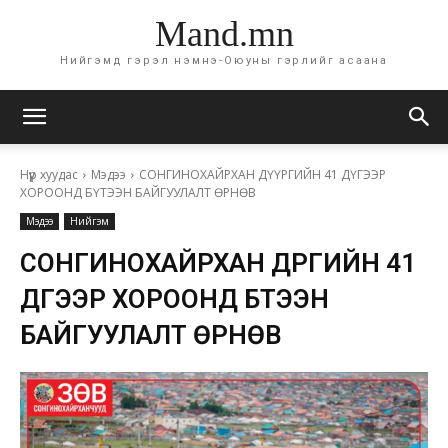
Mand.mn
Нийгэмд гэрэл нэмнэ-Оюуны гэрлийг асаана
Нүүр хуудас
Мэдээ
СОНГИНОХАЙРХАН ДҮҮРГИЙН 41 ДҮГЭЭР
ХОРООНД БҮТЭЭН БАЙГУУЛАЛТ ӨРНӨВ
Мэдээ
Нийгэм
СОНГИНОХАЙРХАН ДҮҮРГИЙН 41
ДҮГЭЭР ХОРООНД БҮТЭЭН
БАЙГУУЛАЛТ ӨРНӨВ