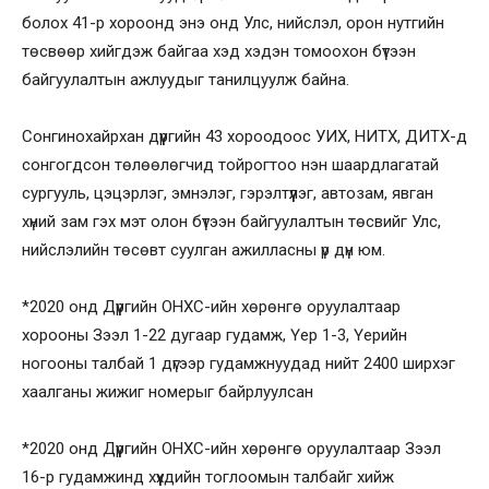
болох 41-р хороонд энэ онд Улс, нийслэл, орон нутгийн
төсвөөр хийгдэж байгаа хэд хэдэн томоохон бүтээн
байгуулалтын ажлуудыг танилцуулж байна.
Сонгинохайрхан дүүргийн 43 хороодоос УИХ, НИТХ, ДИТХ-д
сонгогдсон төлөөлөгчид тойрогтоо нэн шаардлагатай
сургууль, цэцэрлэг, эмнэлэг, гэрэлтүүлэг, автозам, явган
хүний зам гэх мэт олон бүтээн байгуулалтын төсвийг Улс,
нийслэлийн төсөвт суулган ажилласны үр дүн юм.
*2020 онд Дүүргийн ОНХС-ийн хөрөнгө оруулалтаар
хорооны Зээл 1-22 дугаар гудамж, Үер 1-3, Үерийн
ногооны талбай 1 дүгээр гудамжнуудад нийт 2400 ширхэг
хаалганы жижиг номерыг байрлуулсан
*2020 онд Дүүргийн ОНХС-ийн хөрөнгө оруулалтаар Зээл
16-р гудамжинд хүүхдийн тоглоомын талбайг хийж