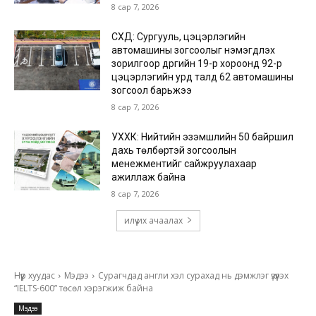
8 сар 7, 2026
СХД: Сургууль, цэцэрлэгийн
автомашины зогсоолыг нэмэгдүүлэх
зорилгоор дүүргийн 19-р хороонд 92-р
цэцэрлэгийн урд талд 62 автомашины
зогсоол барьжээ
8 сар 7, 2026
УХХК: Нийтийн эзэмшлийн 50 байршил
дахь төлбөртэй зогсоолын
менежментийг сайжруулахаар
ажиллаж байна
8 сар 7, 2026
илүү их ачаалах