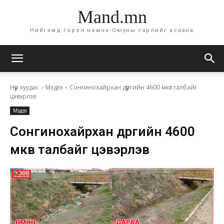
Mand.mn
Нийгэмд гэрэл нэмнэ-Оюуны гэрлийг асаана
Нүүр хуудас
Мэдээ
Сонгинохайрхан дүүргийн 4600 мкв талбайг
цэвэрлэв
Мэдээ
Сонгинохайрхан дүүргийн 4600
мкв талбайг цэвэрлэв