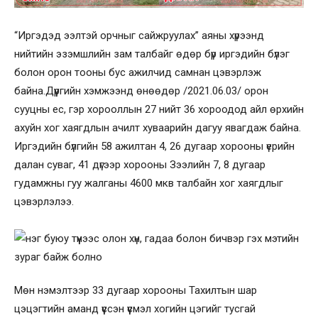
“Иргэдэд ээлтэй орчныг сайжруулах” аяны хүрээнд
нийтийн эзэмшлийн зам талбайг өдөр бүр иргэдийн бүлэг
болон орон тооны бус ажилчид самнан цэвэрлэж
байна.Дүүргийн хэмжээнд өнөөдөр /2021.06.03/ орон
сууцны ес, гэр хорооллын 27 нийт 36 хороодод айл өрхийн
ахуйн хог хаягдлын ачилт хуваарийн дагуу явагдаж байна.
Иргэдийн бүлгийн 58 ажилтан 4, 26 дугаар хорооны үерийн
далан суваг, 41 дүгээр хорооны Зээлийн 7, 8 дугаар
гудамжны гуу жалганы 4600 мкв талбайн хог хаягдлыг
цэвэрлэлээ.
Мөн нэмэлтээр 33 дугаар хорооны Тахилтын шар
цэцэгтийн аманд үүссэн үүсмэл хогийн цэгийг тусгай