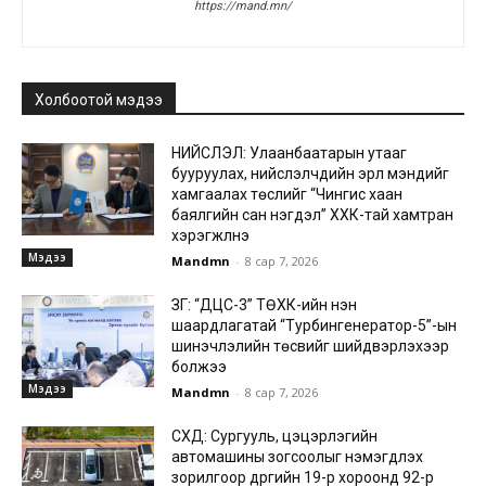
https://mand.mn/
Холбоотой мэдээ
НИЙСЛЭЛ: Улаанбаатарын утааг
бууруулах, нийслэлчүүдийн эрүүл мэндийг
хамгаалах төслийг “Чингис хаан
баялгийн сан нэгдэл” ХХК-тай хамтран
хэрэгжүүлнэ
Мэдээ
Mandmn
-
8 сар 7, 2026
ЗГ: “ДЦС-3” ТӨХК-ийн нэн
шаардлагатай “Турбингенератор-5”-ын
шинэчлэлийн төсвийг шийдвэрлэхээр
болжээ
Мэдээ
Mandmn
-
8 сар 7, 2026
СХД: Сургууль, цэцэрлэгийн
автомашины зогсоолыг нэмэгдүүлэх
зорилгоор дүүргийн 19-р хороонд 92-р