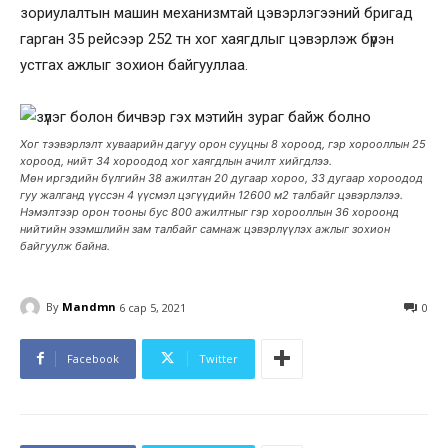
зориулалтын машин механизмтай цэвэрлэгээний бригад
гарган 35 рейсээр 252 тн хог хаягдлыг цэвэрлэж бүрэн
устгах ажлыг зохион байгууллаа.
Хог тээвэрлэлт хуваарийн дагуу орон сууцны 8 хороод, гэр хорооллын 25
хороод, нийт 34 хороодод хог хаягдлын ачилт хийгдлээ.
Мөн иргэдийн бүлгийн 38 ажилтан 20 дугаар хороо, 33 дугаар хороодод
гуу жалганд үүссэн 4 үүсмэл цэгүүдийн 12600 м2 талбайг цэвэрлэлээ.
Нэмэлтээр орон тооны бус 800 ажилтныг гэр хорооллын 36 хороонд
нийтийн эзэмшлийн зам талбайг самнаж цэвэрлүүлэх ажлыг зохион
байгуулж байна.
By
Mandmn
6 сар 5, 2021
0
Facebook
Twitter