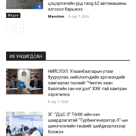
цэцэрлэгийн урд талд 62 автомашины
зогсоол барьжээ
Мэдээ
Mandmn
-
8 сар 7, 2026
ИХ УНШИГДСАН
НИЙСЛЭЛ: Улаанбаатарын утааг
бууруулах, нийслэлчүүдийн эрүүл мэндийг
хамгаалах төслийг “Чингис хаан
баялгийн сан нэгдэл” ХХК-тай хамтран
хэрэгжүүлнэ
8 сар 7, 2026
ЗГ: “ДЦС-3” ТӨХК-ийн нэн
шаардлагатай “Турбингенератор-5”-ын
шинэчлэлийн төсвийг шийдвэрлэхээр
болжээ