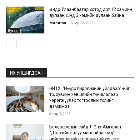
Өнөөдөр Улаанбаатар хотод өдөртөө 12 хэмийн
дулаан, шөнөдөө 3 хэмийн дулаан байна
Mandmn
-
6 сар 22, 2026
Бусад
ИХ УНШИГДСАН
НИТХ: “Нүүрс пиролизийн үйлдвэр”-ийг
төр, хувийн хэвшлийн түншлэлээр
хэрэгжүүлэх тогтоолын төслийг
дэмжжээ
8 сар 7, 2026
Боловсролын сайд Л.Энх-Амгалан
“Дэлхийн залуу манлайлагчид”
нийгэмлэгийн төлөөлөгчидтэй уулзаж,