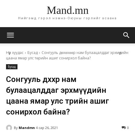
Mand.mn
Нийгэмд гэрэл нэмнэ-Оюуны гэрлийг асаана
Нүүр хуудас
Бусад
Сонгууль дөхөхөөр нам булаацалддаг эрхмүүдийн
цаана ямар улс төрийн ашиг сонирхол байна?
Бусад
Сонгууль дөхөхөөр нам
булаацалддаг эрхмүүдийн
цаана ямар улс төрийн ашиг
сонирхол байна?
By
Mandmn
4 сар 26, 2021
0