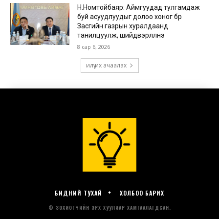
БИДНИЙ ТУХАЙ
ХОЛБОО БАРИХ
© ЗОХИОГЧИЙН ЭРХ ХУУЛИАР ХАМГААЛАГДСАН.