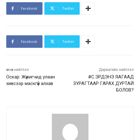
Facebook
Twitter
Facebook
Twitter
өмнөх нийтлэл
Дараагийн нийтлэл
Оскар: Жүжигчид улаан
#С.ЭРДЭНЭ ЯАГААД
хивсээр маскгүй алхав
ЗУРАГТААР ГАРАХ ДУРТАЙ
БОЛОВ?