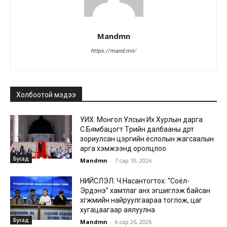
Mandmn
https://mand.mn/
Холбоотой мэдээ
УИХ: Монгол Улсын Их Хурлын дарга
С.Бямбацогт Төрийн далбааны өдөрт
зориулсан цэргийн ёслолын жагсаалын
арга хэмжээнд оролцлоо
Бусад
Mandmn
-
7 сар 10, 2026
НИЙСЛЭЛ: Ч.Насантогтох: “Соёл-
Эрдэнэ” хамтлаг анх эгшиглэж байсан
хөгжмийн найруулгаараа тоглож, цаг
хугацаагаар аялуулна
Бусад
Mandmn
-
6 сар 26, 2026