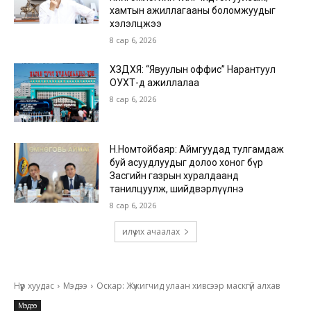
хамтын ажиллагааны боломжуудыг
хэлэлцжээ
8 сар 6, 2026
ХЗДХЯ: “Явуулын оффис” Нарантуул
ОУХТ-д ажиллалаа
8 сар 6, 2026
Н.Номтойбаяр: Аймгуудад тулгамдаж
буй асуудлуудыг долоо хоног бүр
Засгийн газрын хуралдаанд
танилцуулж, шийдвэрлүүлнэ
8 сар 6, 2026
илүү их ачаалах