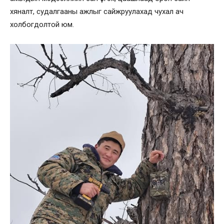
хяналт, судалгааны ажлыг сайжруулахад чухал ач
холбогдолтой юм.