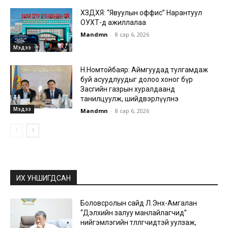
ХЗДХЯ: “Явуулын оффис” Нарантуул
ОУХТ-д ажиллалаа
Mandmn
-
8 сар 6, 2026
Мэдээ
Н.Номтойбаяр: Аймгуудад тулгамдаж
буй асуудлуудыг долоо хоног бүр
Засгийн газрын хуралдаанд
танилцуулж, шийдвэрлүүлнэ
Мэдээ
Mandmn
-
8 сар 6, 2026
ИХ УНШИГДСАН
Боловсролын сайд Л.Энх-Амгалан
“Дэлхийн залуу манлайлагчид”
нийгэмлэгийн төлөөлөгчидтэй уулзаж,