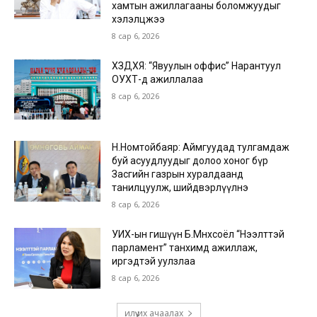
хамтын ажиллагааны боломжуудыг
хэлэлцжээ
8 сар 6, 2026
ХЗДХЯ: “Явуулын оффис” Нарантуул
ОУХТ-д ажиллалаа
8 сар 6, 2026
Н.Номтойбаяр: Аймгуудад тулгамдаж
буй асуудлуудыг долоо хоног бүр
Засгийн газрын хуралдаанд
танилцуулж, шийдвэрлүүлнэ
8 сар 6, 2026
УИХ-ын гишүүн Б.Мөнхсоёл “Нээлттэй
парламент” танхимд ажиллаж,
иргэдтэй уулзлаа
8 сар 6, 2026
илүү их ачаалах