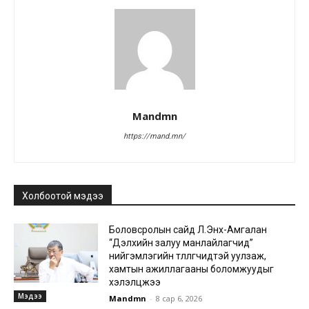
Mandmn
https://mand.mn/
Холбоотой мэдээ
Боловсролын сайд Л.Энх-Амгалан
“Дэлхийн залуу манлайлагчид”
нийгэмлэгийн төлөөлөгчидтэй уулзаж,
хамтын ажиллагааны боломжуудыг
хэлэлцжээ
Мэдээ
Mandmn
-
8 сар 6, 2026