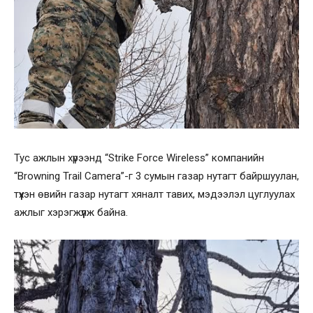
Тус ажлын хүрээнд “Strike Force Wireless” компанийн
“Browning Trail Camera”-г 3 сумын газар нутагт байршуулан,
түүхэн өвийн газар нутагт хяналт тавих, мэдээлэл цуглуулах
ажлыг хэрэгжүүлж байна.