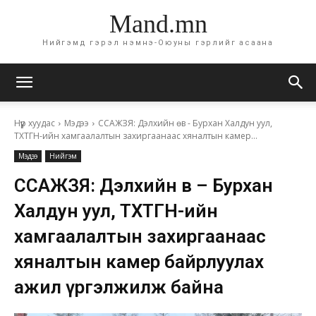
Mand.mn
Нийгэмд гэрэл нэмнэ-Оюуны гэрлийг асаана
Нүүр хуудас
Мэдээ
ССАЖЗЯ: Дэлхийн өв - Бурхан Халдун уул,
ТХТГН-ийн хамгаалалтын захиргаанаас хяналтын камер...
Мэдээ
Нийгэм
ССАЖЗЯ: Дэлхийн өв – Бурхан
Халдун уул, ТХТГН-ийн
хамгаалалтын захиргаанаас
хяналтын камер байрлуулах
ажил үргэлжилж байна