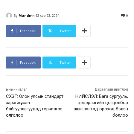
By
Mandmn
12 сар 23, 2024
0
Facebook
Twitter
Facebook
Twitter
өмнөх нийтлэл
Дараагийн нийтлэл
СХЗГ: Олон улсын стандарт
НИЙСЛЭЛ: Бага сургууль,
хэрэгжүүлсэн
цэцэрлэгийн цогцолбор
байгууллагуудад гэрчилгээ
ашиглалтад ороход бэлэн
олголоо
боллоо