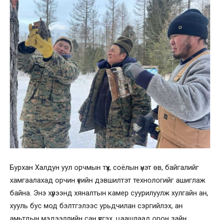
Бурхан Халдун уул орчмын түүх, соёлын үнэт өв, байгалийг
хамгаалахад орчин үеийн дэвшилтэт технологийг ашиглаж
байна. Энэ хүрээнд хяналтын камер суурилуулж хулгайн ан,
хууль бус мод бэлтгэлээс урьдчилан сэргийлэх, ан
амьтдын мэдээллийн сан үүсгэх, цаашлаад орон зайн