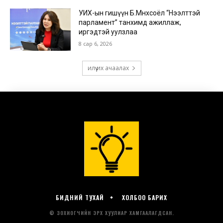
БИДНИЙ ТУХАЙ
ХОЛБОО БАРИХ
© ЗОХИОГЧИЙН ЭРХ ХУУЛИАР ХАМГААЛАГДСАН.