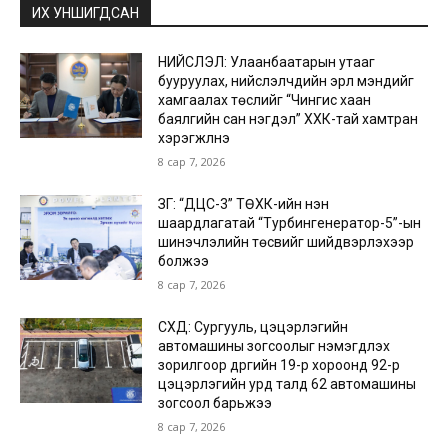
ИХ УНШИГДСАН
НИЙСЛЭЛ: Улаанбаатарын утааг
бууруулах, нийслэлчүүдийн эрүүл мэндийг
хамгаалах төслийг “Чингис хаан
баялгийн сан нэгдэл” ХХК-тай хамтран
хэрэгжүүлнэ
8 сар 7, 2026
ЗГ: “ДЦС-3” ТӨХК-ийн нэн
шаардлагатай “Турбингенератор-5”-ын
шинэчлэлийн төсвийг шийдвэрлэхээр
болжээ
8 сар 7, 2026
СХД: Сургууль, цэцэрлэгийн
автомашины зогсоолыг нэмэгдүүлэх
зорилгоор дүүргийн 19-р хороонд 92-р
цэцэрлэгийн урд талд 62 автомашины
зогсоол барьжээ
8 сар 7, 2026