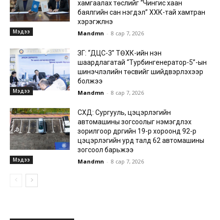
хамгаалах төслийг “Чингис хаан
баялгийн сан нэгдэл” ХХК-тай хамтран
хэрэгжүүлнэ
Мэдээ
Mandmn
-
8 сар 7, 2026
ЗГ: “ДЦС-3” ТӨХК-ийн нэн
шаардлагатай “Турбингенератор-5”-ын
шинэчлэлийн төсвийг шийдвэрлэхээр
болжээ
Мэдээ
Mandmn
-
8 сар 7, 2026
СХД: Сургууль, цэцэрлэгийн
автомашины зогсоолыг нэмэгдүүлэх
зорилгоор дүүргийн 19-р хороонд 92-р
цэцэрлэгийн урд талд 62 автомашины
зогсоол барьжээ
Мэдээ
Mandmn
-
8 сар 7, 2026