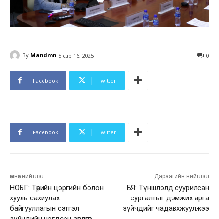
By
Mandmn
5 сар 16, 2025
0
Facebook
Twitter
Facebook
Twitter
өмнөх нийтлэл
Дараагийн нийтлэл
НОБГ: Төрийн цэргийн болон
БЯ: Түншлэлд суурилсан
хууль сахиулах
сургалтыг дэмжих арга
байгууллагын сэтгэл
зүйчдийг чадавхжуулжээ
зүйчдийн нэгдсэн зөвлөгөөн