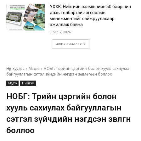
УХХК: Нийтийн эзэмшлийн 50 байршил
дахь төлбөртэй зогсоолын
менежментийг сайжруулахаар
ажиллаж байна
8 сар 7, 2026
илүү их ачаалах