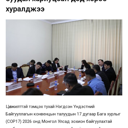
хуралджээ
Цөлжилттэй тэмцэх тухай Нэгдсэн Үндэстний
Байгууллагын конвенцын талуудын 17 дугаар Бага хурлыг
(COP17) 2026 онд Монгол Улсад зохион байгуулахтай