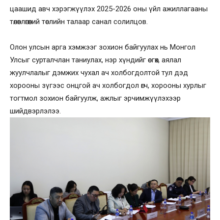
цаашид авч хэрэгжүүлэх 2025-2026 оны үйл ажиллагааны
төлөвлөгөөний төслийн талаар санал солилцов.
Олон улсын арга хэмжээг зохион байгуулах нь Монгол
Улсыг сурталчлан таниулах, нэр хүндийг өсгөх, аялал
жуулчлалыг дэмжих чухал ач холбогдолтой тул дэд
хорооны зүгээс онцгой ач холбогдол өгч, хорооны хурлыг
тогтмол зохион байгуулж, ажлыг эрчимжүүлэхээр
шийдвэрлэлээ.