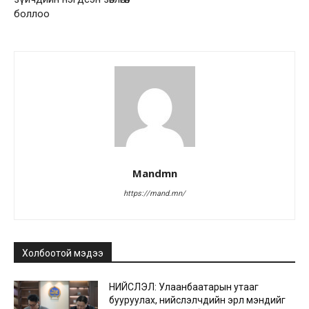
боллоо
Mandmn
https://mand.mn/
Холбоотой мэдээ
НИЙСЛЭЛ: Улаанбаатарын утааг
бууруулах, нийслэлчүүдийн эрүүл мэндийг