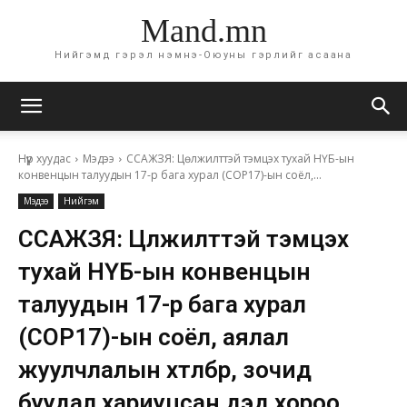
Mand.mn
Нийгэмд гэрэл нэмнэ-Оюуны гэрлийг асаана
Нүүр хуудас
Мэдээ
ССАЖЗЯ: Цөлжилттэй тэмцэх тухай НҮБ-ын
конвенцын талуудын 17-р бага хурал (СОР17)-ын соёл,...
Мэдээ
Нийгэм
ССАЖЗЯ: Цөлжилттэй тэмцэх
тухай НҮБ-ын конвенцын
талуудын 17-р бага хурал
(СОР17)-ын соёл, аялал
жуулчлалын хөтөлбөр, зочид
буудал хариуцсан дэд хороо