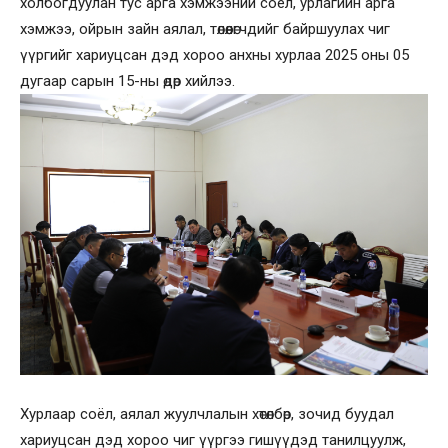
холбогдуулан тус арга хэмжээний соёл, урлагийн арга
хэмжээ, ойрын зайн аялал, төлөөлөгчдийг байршуулах чиг
үүргийг хариуцсан дэд хороо анхны хурлаа 2025 оны 05
дугаар сарын 15-ны өдөр хийлээ.
Хурлаар соёл, аялал жуулчлалын хөтөлбөр, зочид буудал
хариуцсан дэд хороо чиг үүргээ гишүүдэд танилцуулж,