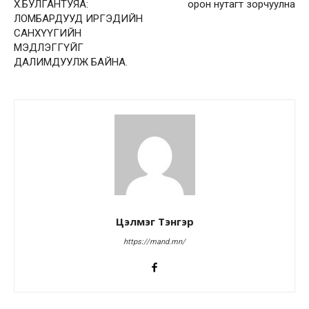
Х.БУЛГАНТУЯА:
орон нутагт зорчуулна
ЛОМБАРДУУД ИРГЭДИЙН
САНХҮҮГИЙН
МЭДЛЭГГҮЙГ
ДАЛИМДУУЛЖ БАЙНА.
Цэлмэг Тэнгэр
https://mand.mn/