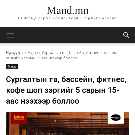
Mand.mn
Нийгэмд гэрэл нэмнэ-Оюуны гэрлийг асаана
Нүүр хуудас
Мэдээ
Сургалтын төв, бассейн, фитнес, кофе шоп
зэргийг 5 сарын 15-аас нээхээр боллоо
Мэдээ
Сургалтын төв, бассейн, фитнес,
кофе шоп зэргийг 5 сарын 15-
аас нээхээр боллоо