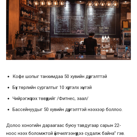
Кофе шопыг танхимдаа 50 хувийн дүүргэлттэй
Бүх төрлийн сургалтыг 10 хүртэлх хүнтэй
Чийрэгжүүлэх төвүүдийг /Фитнес, заал/
Бассейнуудыг 50 хувийн дүүргэлттэй нээхээр боллоо.
Долоо хоногийн дараагаас буюу тавдугаар сарын 22-
ноос нээх боломжтой үйлчилгээнүүдээ судалж байна” гэв.