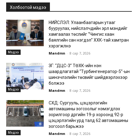
Холбоотой мэдээ
НИЙСЛЭЛ: Улаанбаатарын утааг
бууруулах, нийслэлчүүдийн эрүүл мэндийг
хамгаалах төслийг “Чингис хаан
баялгийн сан нэгдэл” ХХК-тай хамтран
хэрэгжүүлнэ
Мэдээ
Mandmn
-
8 сар 7, 2026
ЗГ: “ДЦС-3” ТӨХК-ийн нэн
шаардлагатай “Турбингенератор-5”-ын
шинэчлэлийн төсвийг шийдвэрлэхээр
болжээ
Мэдээ
Mandmn
-
8 сар 7, 2026
СХД: Сургууль, цэцэрлэгийн
автомашины зогсоолыг нэмэгдүүлэх
зорилгоор дүүргийн 19-р хороонд 92-р
цэцэрлэгийн урд талд 62 автомашины
зогсоол барьжээ
Мэдээ
Mandmn
-
8 сар 7, 2026