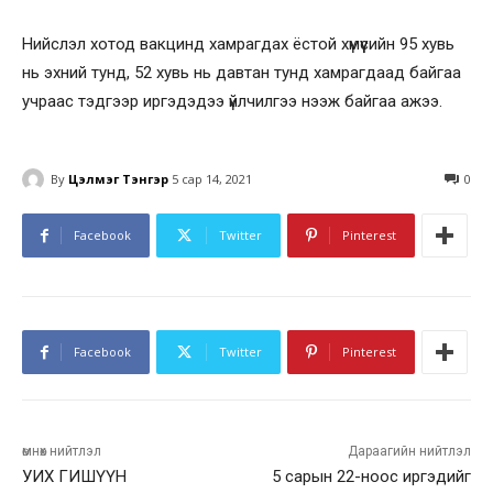
Нийслэл хотод вакцинд хамрагдах ёстой хүмүүсийн 95 хувь
нь эхний тунд, 52 хувь нь давтан тунд хамрагдаад байгаа
учраас тэдгээр иргэдэдээ үйлчилгээ нээж байгаа ажээ.
By
Цэлмэг Тэнгэр
5 сар 14, 2021
0
Facebook
Twitter
Pinterest
Facebook
Twitter
Pinterest
өмнөх нийтлэл
Дараагийн нийтлэл
УИХ ГИШҮҮН
5 сарын 22-ноос иргэдийг