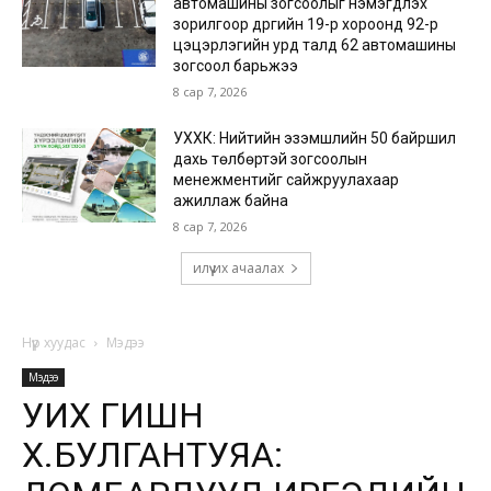
автомашины зогсоолыг нэмэгдүүлэх
зорилгоор дүүргийн 19-р хороонд 92-р
цэцэрлэгийн урд талд 62 автомашины
зогсоол барьжээ
8 сар 7, 2026
УХХК: Нийтийн эзэмшлийн 50 байршил
дахь төлбөртэй зогсоолын
менежментийг сайжруулахаар
ажиллаж байна
8 сар 7, 2026
илүү их ачаалах