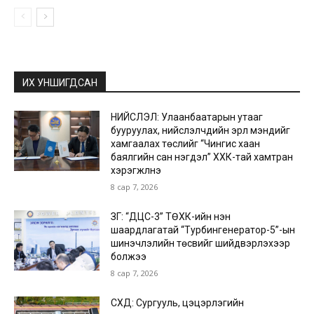
ИХ УНШИГДСАН
НИЙСЛЭЛ: Улаанбаатарын утааг
бууруулах, нийслэлчүүдийн эрүүл мэндийг
хамгаалах төслийг “Чингис хаан
баялгийн сан нэгдэл” ХХК-тай хамтран
хэрэгжүүлнэ
8 сар 7, 2026
ЗГ: “ДЦС-3” ТӨХК-ийн нэн
шаардлагатай “Турбингенератор-5”-ын
шинэчлэлийн төсвийг шийдвэрлэхээр
болжээ
8 сар 7, 2026
СХД: Сургууль, цэцэрлэгийн