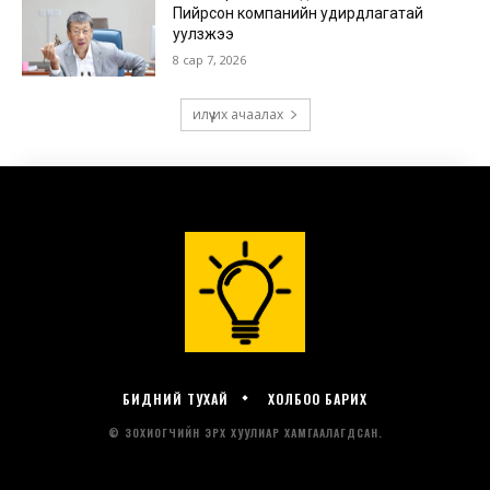
БИДНИЙ ТУХАЙ
ХОЛБОО БАРИХ
© ЗОХИОГЧИЙН ЭРХ ХУУЛИАР ХАМГААЛАГДСАН.