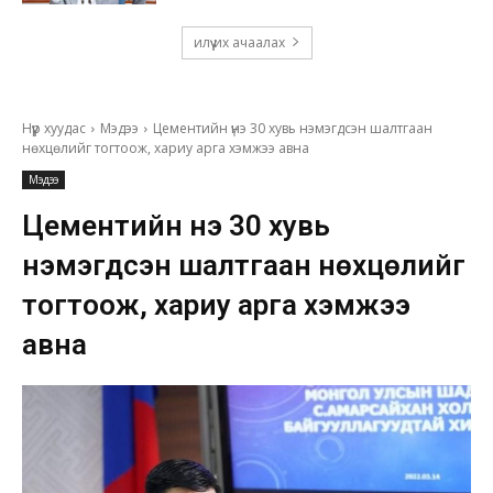
илүү их ачаалах