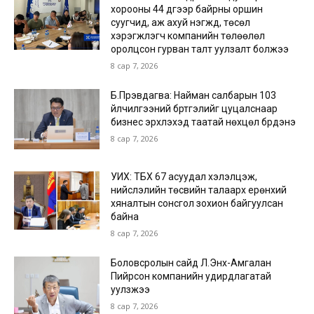
хорооны 44 дүгээр байрны оршин
суугчид, аж ахуй нэгжүүд, төсөл
хэрэгжүүлэгч компанийн төлөөлөл
оролцсон гурван талт уулзалт болжээ
8 сар 7, 2026
Б.Пүрэвдагва: Найман салбарын 103
үйлчилгээний бүртгэлийг цуцалснаар
бизнес эрхлэхэд таатай нөхцөл бүрдэнэ
8 сар 7, 2026
УИХ: ТБХ 67 асуудал хэлэлцэж,
нийслэлийн төсвийн талаарх ерөнхий
хяналтын сонсгол зохион байгуулсан
байна
8 сар 7, 2026
Боловсролын сайд Л.Энх-Амгалан
Пийрсон компанийн удирдлагатай
уулзжээ
8 сар 7, 2026