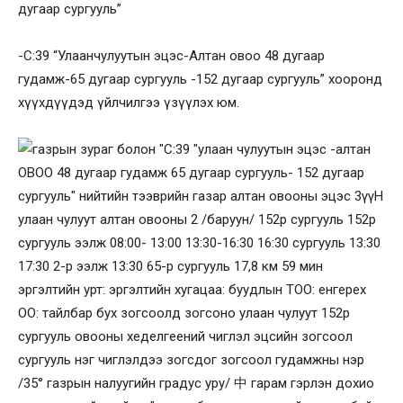
дугаар сургууль”
-С:39 “Улаанчулуутын эцэс-Алтан овоо 48 дугаар
гудамж-65 дугаар сургууль -152 дугаар сургууль” хооронд
хүүхдүүдэд үйлчилгээ үзүүлэх юм.