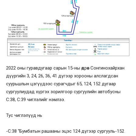
2022 оны гуравдугаар сарын 15-ны өдрөөс Сонгинохайрхан
дүүргийн 3, 24, 26, 36, 41 дүгээр хорооны алслагдсан
суурьшлын цэгүүдээс сурагчдыг 65, 124, 152 дугаар
сургуулиудад хүргэх зорилгоор сургуулийн автобусны
С:38, С:39 чиглэлийг нэмлээ.
Тус чиглэлүүд нь
-С:38 “Бумбатын рашааны эцэс 124 дүгээр сургууль-152