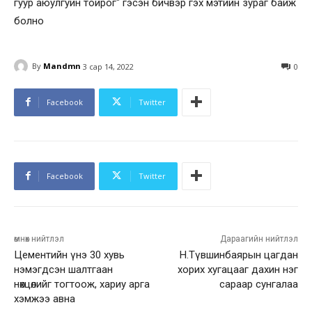
By
Mandmn
3 сар 14, 2022
0
Facebook
Twitter
Facebook
Twitter
өмнөх нийтлэл
Дараагийн нийтлэл
Цементийн үнэ 30 хувь
Н.Түвшинбаярын цагдан
нэмэгдсэн шалтгаан
хорих хугацааг дахин нэг
нөхцөлийг тогтоож, хариу арга
сараар сунгалаа
хэмжээ авна