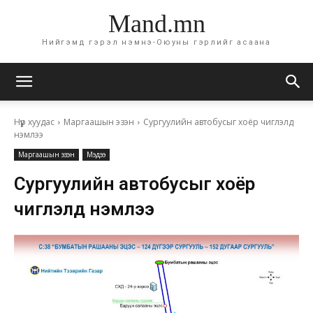
Mand.mn
Нийгэмд гэрэл нэмнэ-Оюуны гэрлийг асаана
Нүүр хуудас
Маргаашын эзэн
Сургуулийн автобусыг хоёр чиглэлд
нэмлээ
Маргаашын эзэн
Мэдээ
Сургуулийн автобусыг хоёр
чиглэлд нэмлээ