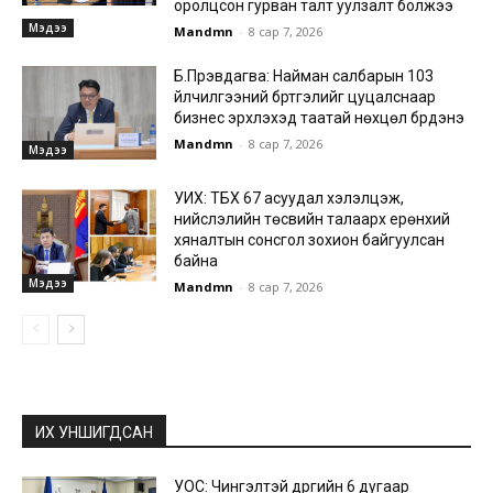
оролцсон гурван талт уулзалт болжээ
Мэдээ
Mandmn
-
8 сар 7, 2026
Б.Пүрэвдагва: Найман салбарын 103
үйлчилгээний бүртгэлийг цуцалснаар
бизнес эрхлэхэд таатай нөхцөл бүрдэнэ
Mandmn
-
8 сар 7, 2026
Мэдээ
УИХ: ТБХ 67 асуудал хэлэлцэж,
нийслэлийн төсвийн талаарх ерөнхий
хяналтын сонсгол зохион байгуулсан
байна
Мэдээ
Mandmn
-
8 сар 7, 2026
ИХ УНШИГДСАН
УОС: Чингэлтэй дүүргийн 6 дугаар