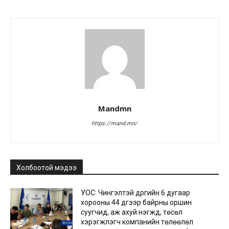
Mandmn
https://mand.mn/
Холбоотой мэдээ
УОС: Чингэлтэй дүүргийн 6 дугаар
хорооны 44 дүгээр байрны оршин
суугчид, аж ахуй нэгжүүд, төсөл
хэрэгжүүлэгч компанийн төлөөлөл