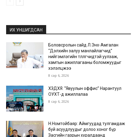
ИХ УНШИГДСАН
Боловсролын сайд Л.Энх-Амгалан
“Дэлхийн залуу манлайлагчид”
нийгэмлэгийн төлөөлөгчидтэй уулзаж,
хамтын ажиллагааны боломжуудыг
хэлэлцжээ
8 сар 6, 2026
ХЗДХЯ: “Явуулын оффис” Нарантуул
ОУХТ-д ажиллалаа
8 сар 6, 2026
Н.Номтойбаяр: Аймгуудад тулгамдаж
буй асуудлуудыг долоо хоног бүр
Засгийн газрын хуралдаанд