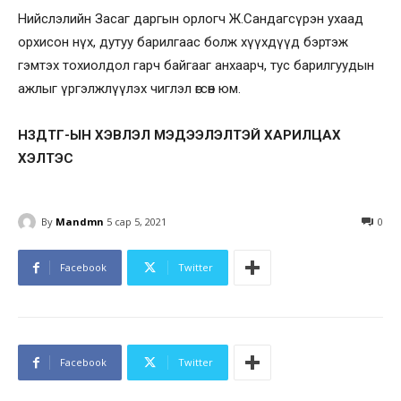
Нийслэлийн Засаг даргын орлогч Ж.Сандагсүрэн ухаад
орхисон нүх, дутуу барилгаас болж хүүхдүүд бэртэж
гэмтэх тохиолдол гарч байгааг анхаарч, тус барилгуудын
ажлыг үргэлжлүүлэх чиглэл өгсөн юм.
НЗДТГ-ЫН ХЭВЛЭЛ МЭДЭЭЛЭЛТЭЙ ХАРИЛЦАХ
ХЭЛТЭС
By
Mandmn
5 сар 5, 2021
0
Facebook
Twitter
Facebook
Twitter