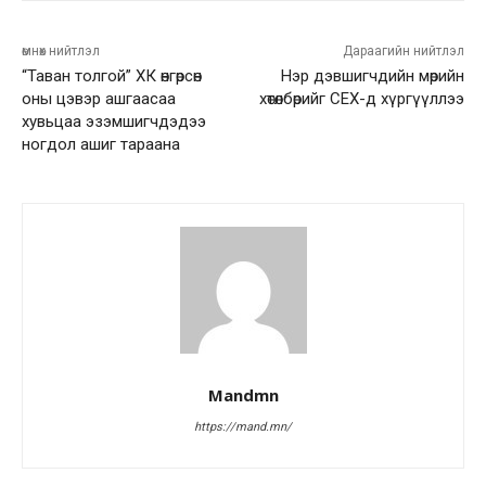
өмнөх нийтлэл
Дараагийн нийтлэл
“Таван толгой” ХК өнгөрсөн
Нэр дэвшигчдийн мөрийн
оны цэвэр ашгаасаа
хөтөлбөрийг СЕХ-д хүргүүллээ
хувьцаа эзэмшигчдэдээ
ногдол ашиг тараана
Mandmn
https://mand.mn/