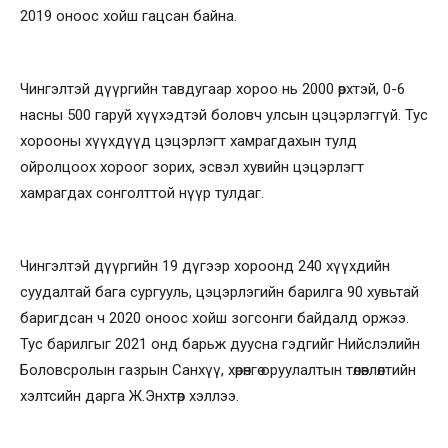
2019 оноос хойш гацсан байна.
Чингэлтэй дүүргийн тавдугаар хороо нь 2000 өрхтэй, 0-6
насны 500 гаруй хүүхэдтэй боловч улсын цэцэрлэггүй. Тус
хорооны хүүхдүүд цэцэрлэгт хамрагдахын тулд
ойролцоох хороог зорих, эсвэл хувийн цэцэрлэгт
хамрагдах сонголттой нүүр тулдаг.
Чингэлтэй дүүргийн 19 дүгээр хороонд 240 хүүхдийн
суудалтай бага сургууль, цэцэрлэгийн барилга 90 хувьтай
баригдсан ч 2020 оноос хойш зогсонги байдалд оржээ.
Тус барилгыг 2021 онд барьж дуусна гэдгийг Нийслэлийн
Боловсролын газрын Санхүү, хөрөнгө оруулалтын төлөвлөлтийн
хэлтсийн дарга Ж.Энхтөр хэллээ.