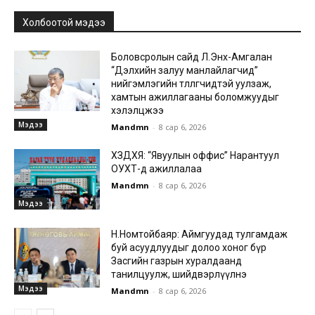
Холбоотой мэдээ
Боловсролын сайд Л.Энх-Амгалан
“Дэлхийн залуу манлайлагчид”
нийгэмлэгийн төлөөлөгчидтэй уулзаж,
хамтын ажиллагааны боломжуудыг
хэлэлцжээ
Мэдээ
Mandmn
-
8 сар 6, 2026
ХЗДХЯ: “Явуулын оффис” Нарантуул
ОУХТ-д ажиллалаа
Mandmn
-
8 сар 6, 2026
Мэдээ
Н.Номтойбаяр: Аймгуудад тулгамдаж
буй асуудлуудыг долоо хоног бүр
Засгийн газрын хуралдаанд
танилцуулж, шийдвэрлүүлнэ
Мэдээ
Mandmn
-
8 сар 6, 2026