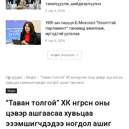
танилцуулж, шийдвэрлүүлнэ
8 сар 6, 2026
УИХ-ын гишүүн Б.Мөнхсоёл “Нээлттэй
парламент” танхимд ажиллаж,
иргэдтэй уулзлаа
8 сар 6, 2026
илүү их ачаалах