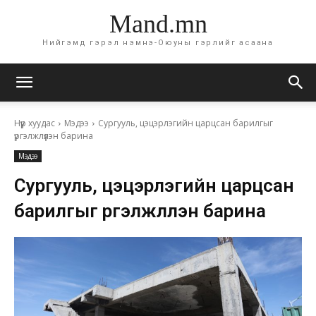
Mand.mn
Нийгэмд гэрэл нэмнэ-Оюуны гэрлийг асаана
Нүүр хуудас
Мэдээ
Сургууль, цэцэрлэгийн царцсан барилгыг
үргэлжлүүлэн барина
Мэдээ
Сургууль, цэцэрлэгийн царцсан
барилгыг үргэлжлүүлэн барина