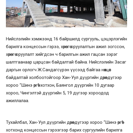
Нийслэлийн хэмжээнд 16 байршилд сургууль, цэцэрлэгийн
барилга концессын гэрээ, хөрөнгө оруулалтын ажил зогссон,
хөрөнгө оруулалт хийгдсэн ч барилгын ажил гацсан зэрэг
шалтгаанаар царцсан байдалтай байна. Нийслэлийн Засаг
даргын орлогч Ж.Сандагсүрэн үүсээд байгаа нөхцөл
байдалтай холбоотойгоор Хан-Уул дүүргийн дөрөвдүгээр
хороо “Шинэ өргөө” хотхон, Баянгол дүүргийн 10 дугаар
хороо, Чингэлтэй дүүргийн 5, 19 дүгээр хороодод
ажиллалаа.
Тухайлбал, Хан-Уул дүүргийн дөрөвдүгээр хороо “Шинэ өргөө”
хотхонд концессын гэрээгээр барих сургуулийн барилга