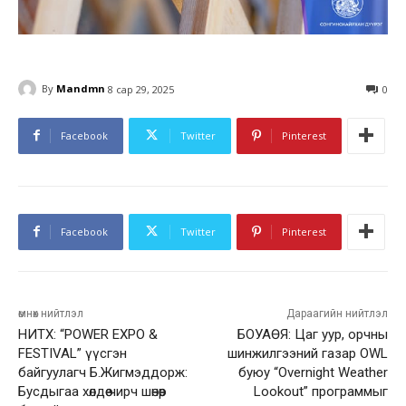
By
Mandmn
8 сар 29, 2025
0
Facebook
Twitter
Pinterest
Facebook
Twitter
Pinterest
өмнөх нийтлэл
Дараагийн нийтлэл
НИТХ: “POWER EXPO &
БОУАӨЯ: Цаг уур, орчны
FESTIVAL” үүсгэн
шинжилгээний газар OWL
байгуулагч Б.Жигмэддорж:
буюу “Overnight Weather
Бусдыгаа хөлдөө чирч шөнөөр
Lookout” программыг