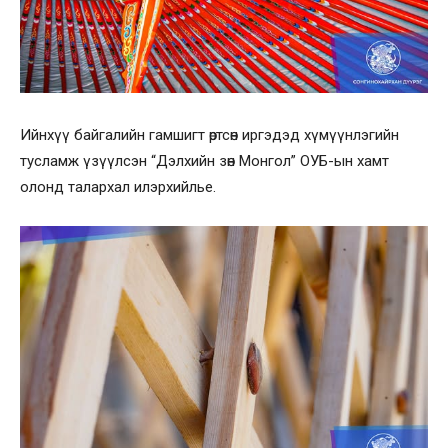
Ийнхүү байгалийн гамшигт өртсөн иргэдэд хүмүүнлэгийн
тусламж үзүүлсэн “Дэлхийн зөн Монгол” ОУБ-ын хамт
олонд талархал илэрхийлье.