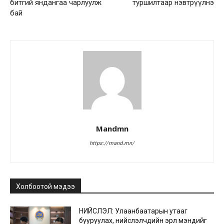
битгий яндангаа чарлуулж
туршилтаар нэвтрүүлнэ
бай
Mandmn
https://mand.mn/
Холбоотой мэдээ
НИЙСЛЭЛ: Улаанбаатарын утааг
бууруулах, нийслэлчүүдийн эрүүл мэндийг