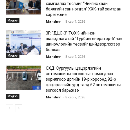
хамгаалах төслийг “Чингис хаан
баялгийн сан нэгдэл” ХХК-тай хамтран
хэрэгжүүлнэ
Мэдээ
Mandmn
-
8 сар 7, 2026
ЗГ: “ДЦС-3” ТӨХК-ийн нэн
шаардлагатай “Турбингенератор-5”-ын
шинэчлэлийн төсвийг шийдвэрлэхээр
болжээ
Мэдээ
Mandmn
-
8 сар 7, 2026
СХД: Сургууль, цэцэрлэгийн
автомашины зогсоолыг нэмэгдүүлэх
зорилгоор дүүргийн 19-р хороонд 92-р
цэцэрлэгийн урд талд 62 автомашины
зогсоол барьжээ
Мэдээ
Mandmn
-
8 сар 7, 2026