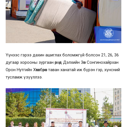
Үүнээс гэрээ дахин ашиглах боломжгүй болсон 21, 26, 36
дугаар хорооны зургаан өрхөд Дэлхийн Зөн Сонгинохайрхан
Орон Нутгийн Хөтөлбөрөөс таван ханатай иж бүрэн гэр, хүнсний
тусламж үзүүллээ.