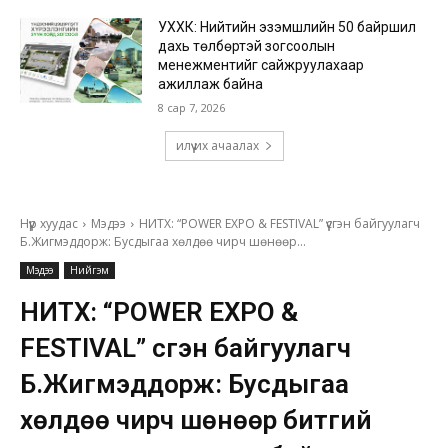
УХХК: Нийтийн эзэмшлийн 50 байршил
дахь төлбөртэй зогсоолын
менежментийг сайжруулахаар
ажиллаж байна
8 сар 7, 2026
илүү их ачаалах