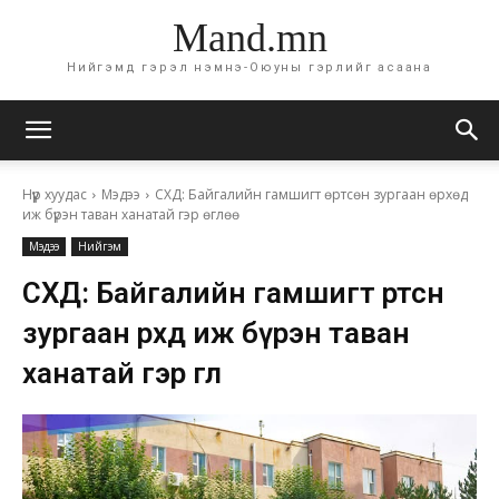
Mand.mn
Нийгэмд гэрэл нэмнэ-Оюуны гэрлийг асаана
Нүүр хуудас
Мэдээ
СХД: Байгалийн гамшигт өртсөн зургаан өрхөд
иж бүрэн таван ханатай гэр өглөө
Мэдээ
Нийгэм
СХД: Байгалийн гамшигт өртсөн
зургаан өрхөд иж бүрэн таван
ханатай гэр өглөө