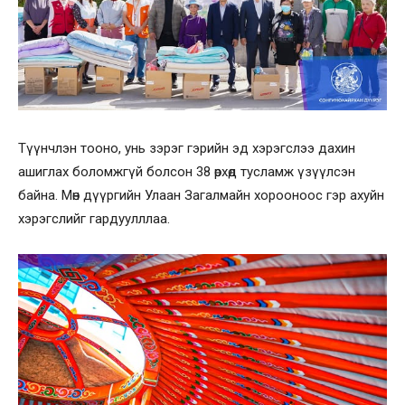
Түүнчлэн тооно, унь зэрэг гэрийн эд хэрэгслээ дахин
ашиглах боломжгүй болсон 38 өрхөд тусламж үзүүлсэн
байна. Мөн дүүргийн Улаан Загалмайн хорооноос гэр ахуйн
хэрэгслийг гардуулллаа.