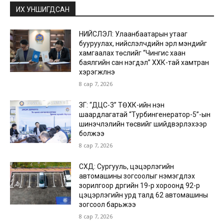
ИХ УНШИГДСАН
НИЙСЛЭЛ: Улаанбаатарын утааг
бууруулах, нийслэлчүүдийн эрүүл мэндийг
хамгаалах төслийг “Чингис хаан
баялгийн сан нэгдэл” ХХК-тай хамтран
хэрэгжүүлнэ
8 сар 7, 2026
ЗГ: “ДЦС-3” ТӨХК-ийн нэн
шаардлагатай “Турбингенератор-5”-ын
шинэчлэлийн төсвийг шийдвэрлэхээр
болжээ
8 сар 7, 2026
СХД: Сургууль, цэцэрлэгийн
автомашины зогсоолыг нэмэгдүүлэх
зорилгоор дүүргийн 19-р хороонд 92-р
цэцэрлэгийн урд талд 62 автомашины
зогсоол барьжээ
8 сар 7, 2026