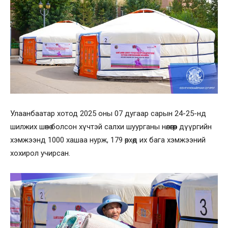
Улаанбаатар хотод 2025 оны 07 дугаар сарын 24-25-нд
шилжих шөнө болсон хүчтэй салхи шуурганы нөлөөгөөр дүүргийн
хэмжээнд 1000 хашаа нурж, 179 өрхөд их бага хэмжээний
хохирол учирсан.