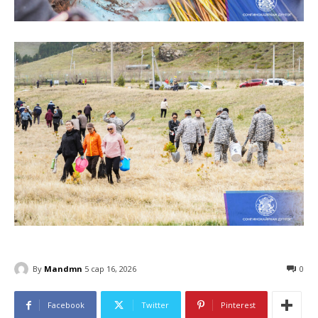
By
Mandmn
5 сар 16, 2026
0
Facebook
Twitter
Pinterest