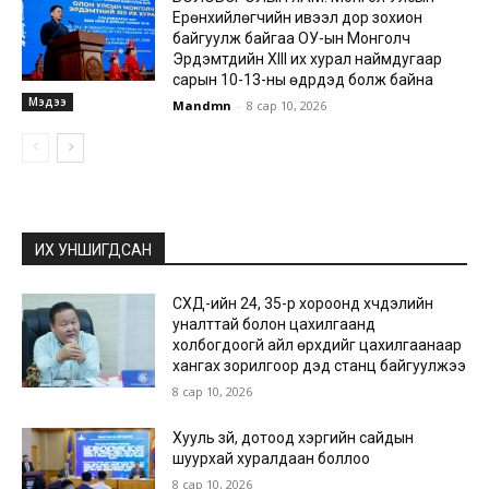
Ерөнхийлөгчийн ивээл дор зохион
байгуулж байгаа ОУ-ын Монголч
Эрдэмтдийн XIII их хурал наймдугаар
сарын 10-13-ны өдрүүдэд болж байна
Мэдээ
Mandmn
-
8 сар 10, 2026
ИХ УНШИГДСАН
СХД-ийн 24, 35-р хороонд хүчдэлийн
уналттай болон цахилгаанд
холбогдоогүй айл өрхүүдийг цахилгаанаар
хангах зорилгоор дэд станц байгуулжээ
8 сар 10, 2026
Хууль зүй, дотоод хэргийн сайдын
шуурхай хуралдаан боллоо
8 сар 10, 2026