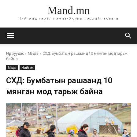
Mand.mn
Нийгэмд гэрэл нэмнэ-Оюуны гэрлийг асаана
Нүүр хуудас
Мэдээ
СХД: Бумбатын рашаанд 10 мянган мод тарьж
байна
Мэдээ
Нийгэм
СХД: Бумбатын рашаанд 10
мянган мод тарьж байна