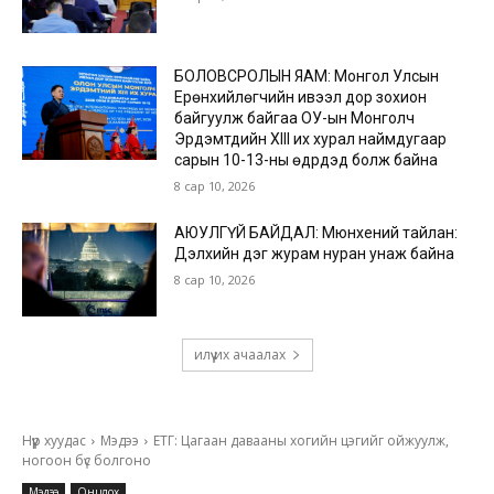
БОЛОВСРОЛЫН ЯАМ: Монгол Улсын
Ерөнхийлөгчийн ивээл дор зохион
байгуулж байгаа ОУ-ын Монголч
Эрдэмтдийн XIII их хурал наймдугаар
сарын 10-13-ны өдрүүдэд болж байна
8 сар 10, 2026
АЮУЛГҮЙ БАЙДАЛ: Мюнхений тайлан:
Дэлхийн дэг журам нуран унаж байна
8 сар 10, 2026
илүү их ачаалах