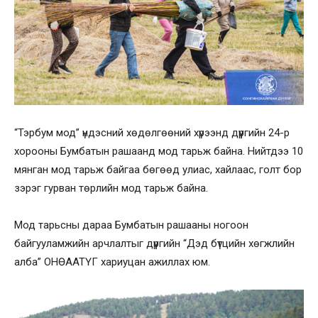
“Тэрбум мод” үндэсний хөдөлгөөний хүрээнд дүүргийн 24-р
хорооны Бумбатын рашаанд мод тарьж байна. Нийтдээ 10
мянган мод тарьж байгаа бөгөөд улиас, хайлаас, голт бор
зэрэг гурван төрлийн мод тарьж байна.
Мод тарьсны дараа Бумбатын рашааны ногоон
байгууламжийн арчлалтыг дүүргийн “Дэд бүтцийн хөгжлийн
алба” ОНӨААТҮГ хариуцан ажиллах юм.