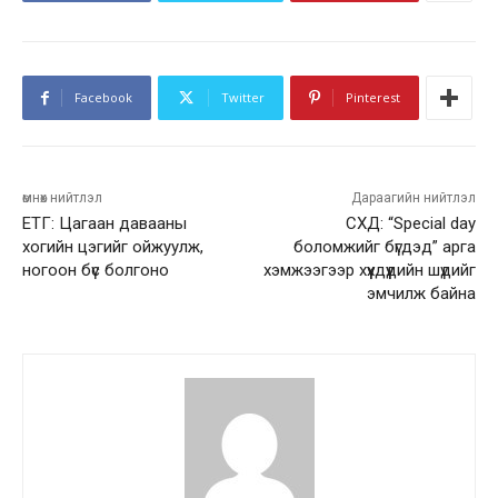
Facebook
Twitter
Pinterest
өмнөх нийтлэл
Дараагийн нийтлэл
ЕТГ: Цагаан давааны
СХД: “Special day
хогийн цэгийг ойжуулж,
боломжийг бүгдэд” арга
ногоон бүс болгоно
хэмжээгээр хүүхдүүдийн шүдийг
эмчилж байна