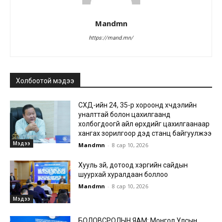
Mandmn
https://mand.mn/
Холбоотой мэдээ
СХД-ийн 24, 35-р хороонд хүчдэлийн
уналттай болон цахилгаанд
холбогдоогүй айл өрхүүдийг цахилгаанаар
хангах зорилгоор дэд станц байгуулжээ
Мэдээ
Mandmn
-
8 сар 10, 2026
Хууль зүй, дотоод хэргийн сайдын
шуурхай хуралдаан боллоо
Mandmn
-
8 сар 10, 2026
Мэдээ
БОЛОВСРОЛЫН ЯАМ: Монгол Улсын