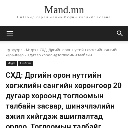
Mand.mn
Нийгэмд гэрэл нэмнэ-Оюуны гэрлийг асаана
Нүүр хуудас
Мэдээ
СХД: Дүүргийн орон нутгийн хөгжлийн сангийн
хөрөнгөөр 20 дугаар хороонд тоглоомын талбайн...
Мэдээ
Нийгэм
СХД: Дүүргийн орон нутгийн
хөгжлийн сангийн хөрөнгөөр 20
дугаар хороонд тоглоомын
талбайн засвар, шинэчлэлийн
ажил хийгдэж ашиглалтад
орлоо. Тоглоомын талбайг