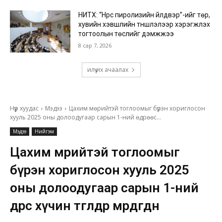
НИТХ: “Нүүрс пиролизийн үйлдвэр”-ийг төр,
хувийн хэвшлийн түншлэлээр хэрэгжүүлэх
тогтоолын төслийг дэмжжээ
8 сар 7, 2026
илүү их ачаалах