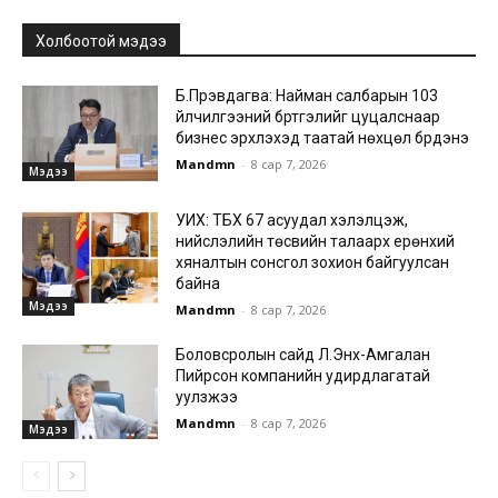
Холбоотой мэдээ
Б.Пүрэвдагва: Найман салбарын 103
үйлчилгээний бүртгэлийг цуцалснаар
бизнес эрхлэхэд таатай нөхцөл бүрдэнэ
Mandmn
-
8 сар 7, 2026
Мэдээ
УИХ: ТБХ 67 асуудал хэлэлцэж,
нийслэлийн төсвийн талаарх ерөнхий
хяналтын сонсгол зохион байгуулсан
байна
Мэдээ
Mandmn
-
8 сар 7, 2026
Боловсролын сайд Л.Энх-Амгалан
Пийрсон компанийн удирдлагатай
уулзжээ
Mandmn
-
8 сар 7, 2026
Мэдээ