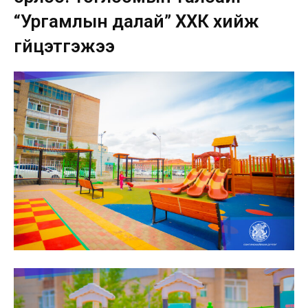
“Ургамлын далай” ХХК хийж
гүйцэтгэжээ