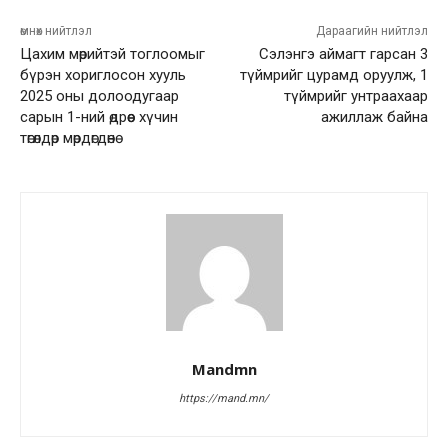
өмнөх нийтлэл
Дараагийн нийтлэл
Цахим мөрийтэй тоглоомыг
Сэлэнгэ аймагт гарсан 3
бүрэн хориглосон хууль
түймрийг цурамд оруулж, 1
2025 оны долоодугаар
түймрийг унтраахаар
сарын 1-ний өдрөөс хүчин
ажиллаж байна
төгөлдөр мөрдөгдөнө
Mandmn
https://mand.mn/