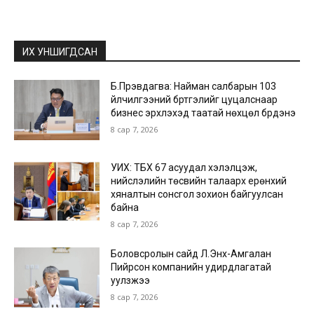
ИХ УНШИГДСАН
Б.Пүрэвдагва: Найман салбарын 103
үйлчилгээний бүртгэлийг цуцалснаар
бизнес эрхлэхэд таатай нөхцөл бүрдэнэ
8 сар 7, 2026
УИХ: ТБХ 67 асуудал хэлэлцэж,
нийслэлийн төсвийн талаарх ерөнхий
хяналтын сонсгол зохион байгуулсан
байна
8 сар 7, 2026
Боловсролын сайд Л.Энх-Амгалан
Пийрсон компанийн удирдлагатай
уулзжээ
8 сар 7, 2026