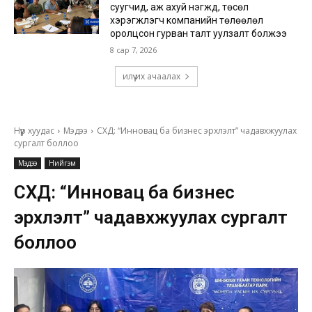
суугчид, аж ахуй нэгжүүд, төсөл
хэрэгжүүлэгч компанийн төлөөлөл
оролцсон гурван талт уулзалт болжээ
8 сар 7, 2026
илүү их ачаалах