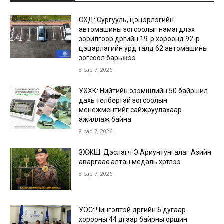
СХД: Сургууль, цэцэрлэгийн
автомашины зогсоолыг нэмэгдүүлэх
зорилгоор дүүргийн 19-р хороонд 92-р
цэцэрлэгийн урд талд 62 автомашины
зогсоол барьжээ
8 сар 7, 2026
УХХК: Нийтийн эзэмшлийн 50 байршил
дахь төлбөртэй зогсоолын
менежментийг сайжруулахаар
ажиллаж байна
8 сар 7, 2026
ЗХЖШ: Дэслэгч Э.Ариунтунгалаг Азийн
аваргаас алтан медаль хүртлээ
8 сар 7, 2026
УОС: Чингэлтэй дүүргийн 6 дугаар
хорооны 44 дүгээр байрны оршин