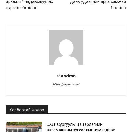
эрхлэлт” чадавхжуулах
дахь удаагийн арга хэмжээ
сургалт боллоо
боллоо
Mandmn
https://mand.mn/
Холбоотой мэдээ
СХД: Сургууль, цэцэрлэгийн
автомашины зогсоолыг нэмэгдүүлэх