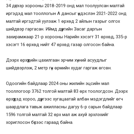
34 дүгээр хорооны 2018-2019 онд мал тоолуулсан малтай
иргэдэд мал тооллогын А дансыг үндэслэн 2021-2022 онд
малтай иргэдтэй уулзаж 1 өрхөд 2 айлын газрыг олгох
шийдвэр гаргасан. Иймд дүүргийн Засаг даргын
захирамжаар 21-р хорооны Нарийн хэсэгт 31 өрхөд, 335-р
хэсэгт 16 өрхөд нийт 47 өрхөд газар олгосон байна.
Дээрх өрхүүдийн цахилгаан эрчим хүчний асуудлыг
шийдвэрлэж, 2 метр гүн өрмийн худаг гаргаж өгсөн.
Одоогийн байдлаар 2024 оны жилийн эцсийн мал
тооллогоор 3762 толгой малтай 83 өрх тоологдсон. Дээрх
өрхүүдэд хороо, дүүргээс хугацаатай албан мэдэгдлийг өгч
шаардлага тавьж ажилласны дагуу 6-р сарын байдлаар
1596 толгой малтай 32 өрх мал аж ахуй эрхлэхийг
хориглосон бүсээс гараад байна.