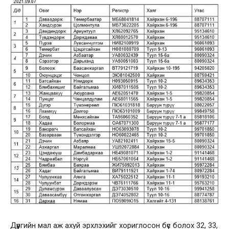
Дүүргийн мал аж ахуй эрхлэхийг хориглосон бүс болох 32, 33,