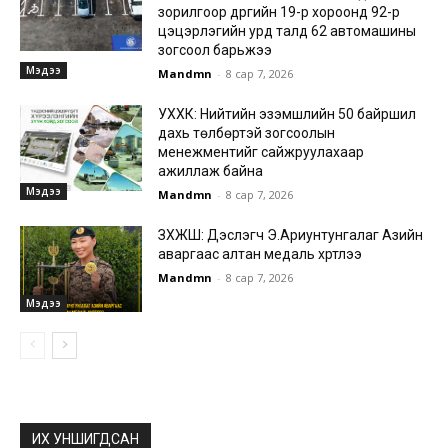
зорилгоор дүүргийн 19-р хороонд 92-р
цэцэрлэгийн урд талд 62 автомашины
зогсоол барьжээ
Мэдээ
Mandmn
-
8 сар 7, 2026
УХХК: Нийтийн эзэмшлийн 50 байршил
дахь төлбөртэй зогсоолын
менежментийг сайжруулахаар
ажиллаж байна
Мэдээ
Mandmn
-
8 сар 7, 2026
ЗХЖШ: Дэслэгч Э.Ариунтунгалаг Азийн
аваргаас алтан медаль хүртлээ
Mandmn
-
8 сар 7, 2026
Мэдээ
ИХ УНШИГДСАН