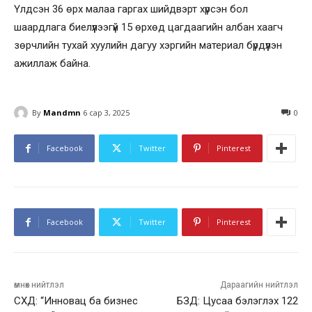
Үлдсэн 36 өрх малаа гаргах шийдвэрт хүрсэн бол
шаардлага биелүүлээгүй 15 өрхөд цагдаагийн албан хаагч
зөрчлийн тухай хуулийн дагуу хэргийн материал бүрдүүлэн
ажиллаж байна.
By
Mandmn
6 сар 3, 2025
0
Facebook
Twitter
Pinterest
Facebook
Twitter
Pinterest
өмнөх нийтлэл
Дараагийн нийтлэл
СХД: “Инновац ба бизнес
БЗД: Цусаа бэлэглэх 122