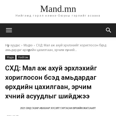
Mand.mn
Нийгэмд гэрэл нэмнэ-Оюуны гэрлийг асаана
Нүүр хуудас
Мэдээ
СХД: Мал аж ахуй эрхлэхийг хориглосон бүсэд
амьдардаг өрхүүдийн цахилгаан, эрчим хүчний...
Мэдээ
Нийгэм
СХД: Мал аж ахуй эрхлэхийг
хориглосон бүсэд амьдардаг
өрхүүдийн цахилгаан, эрчим
хүчний асуудлыг шийджээ