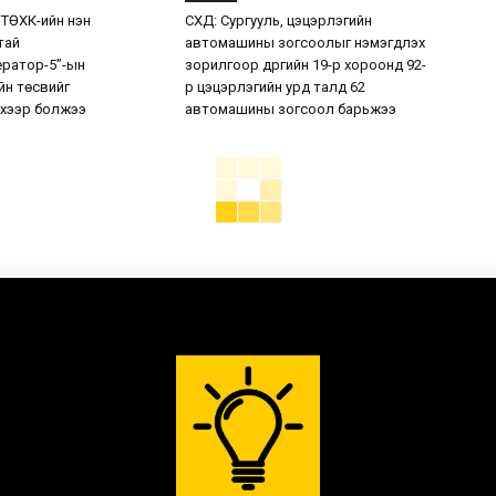
 ТӨХК-ийн нэн
СХД: Сургууль, цэцэрлэгийн
тай
автомашины зогсоолыг нэмэгдүүлэх
ератор-5”-ын
зорилгоор дүүргийн 19-р хороонд 92-
н төсвийг
р цэцэрлэгийн урд талд 62
хээр болжээ
автомашины зогсоол барьжээ