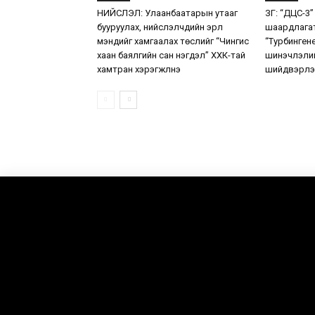
НИЙСЛЭЛ: Улаанбаатарын утааг
ЗГ: “ДЦС-3”
бууруулах, нийслэлчүүдийн эрүүл
шаардлага
мэндийг хамгаалах төслийг “Чингис
“Турбинген
хаан баялгийн сан нэгдэл” ХХК-тай
шинэчлэлий
хамтран хэрэгжүүлнэ
шийдвэрлэ