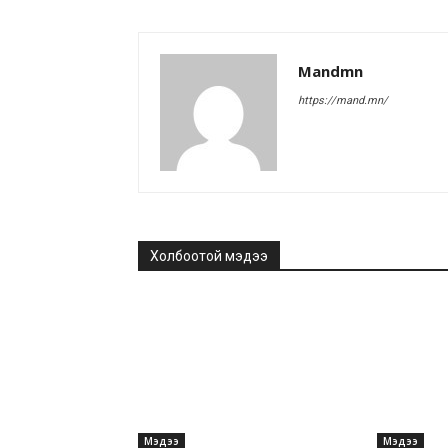
Mandmn
https://mand.mn/
Холбоотой мэдээ
Мэдээ
Мэдээ