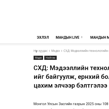
ЭХЛЭЛ
МАНДЫН LIVE
МАНДЫН 
Нүүр хуудас
Мэдээ
СХД: Мэдээллийн технологийн ө
Мэдээ
Нийгэм
СХД: Мэдээллийн техноло
ийг байгуулж, ерөнхий б
цахим элчээр бэлтгэлээ
Монгол Улсын Засгийн газрын 2025 оны 108 