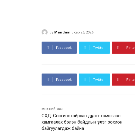
By
Mandmn
5 сар 26, 2026
Facebook
Twitter
Pinte
Facebook
Twitter
Pinte
өмнөх нийтлэл
СХД: Сонгинохайрхан дүүрэгт гамшгаас
хамгаалах бэлэн байдлын үзлэг зохион
байгуулагдаж байна