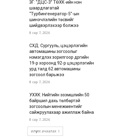
ЗГ: “ДЦС-3” ТӨХК-ийн нэн
шаардлагатай
“Турбингенератор-5”-ын
шинэчлэлийн төсвийг
шийдвэрлэхээр болжээ
8 сар 7, 2026
СХД: Сургууль, цэцэрлэгийн
автомашины зогсоолыг
нэмэгдүүлэх зорилгоор дүүргийн
19-р хороонд 92-р цэцэрлэгийн
урд талд 62 автомашины
зогсоол барьжээ
8 сар 7, 2026
УХХК: Нийтийн эзэмшлийн 50
байршил дахь төлбөртэй
зогсоолын менежментийг
сайжруулахаар ажиллаж байна
8 сар 7, 2026
илүү их ачаалах