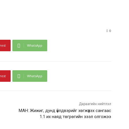
0
rest
WhatsApp
rest
WhatsApp
Дараагийн нийтлэл
МАН: Жижиг, дунд үйлдвэрийг хөгжүүлэх сангаас
1.1 их наяд төгрөгийн зээл олгожээ