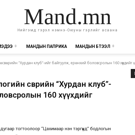
Mand.mn
Нийгэмд гэрэл нэмнэ-Оюуны гэрлийг асаана
МЭДЭЭ
МАНДЫН ПАПРИКА
МАНДЫН БҮТЭЭЛ
свөрийн "Хурдан клуб"-ийг байгуулж, ерөнхий боловсролын 160 хүүхдийг ц
гийн өсвөрийн “Хурдан клуб”-
оловсролын 160 хүүхдийг
дугаар тогтоолоор “Цахимаар нэн тэргүүнд” бодлогын