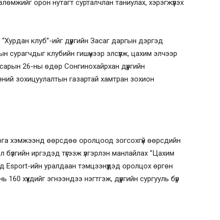
өмжийг орон нутагт сурталчлан таниулах, хэрэгжүүлэх
“Хурдан клуб”-ийг дүүргийн Засаг даргын дэргэд
 сурагчдыг клубийн гишүүнээр элсүүлж, цахим элчээр
сарын 26-ны өдөр Сонгинохайрхан дүүргийн
эний зохицуулалтын газартай хамтран зохион
, арга хэмжээнд өөрсдөө оролцоод зогсохгүй өөрсдийн
 бүлгийн иргэдэд түгээж үлгэрлэн манлайлах “Цахим
ад Esport-ийн уралдаан тэмцээнүүдэд оролцох өргөн
160 хүүхдийг эгнээндээ нэгтгэж, дүүргийн сургууль бүр