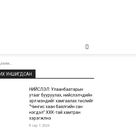
ахим...
ИХ УНШИГДСАН
НИЙСЛЭЛ: Улаанбаатарын
утааг бууруулах, нийслэлчүүдийн
эрүүл мэндийг хамгаалах төслийг
“Чингис хаан баялгийн сан
нэгдэл” ХХК-тай хамтран
хэрэгжүүлнэ
8 сар 7, 2026