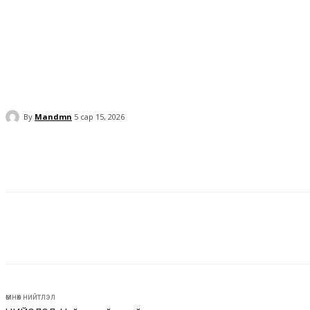
By
Mandmn
5 сар 15, 2026
Facebook
Twitter
Pinterest
WhatsApp
Facebook
Twitter
Pinterest
WhatsApp
өмнөх нийтлэл