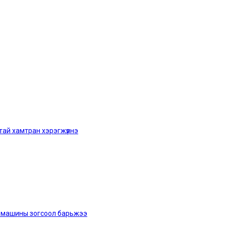
тай хамтран хэрэгжүүлнэ
втомашины зогсоол барьжээ