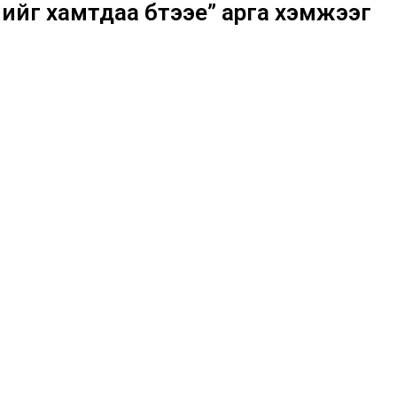
мийг хамтдаа бүтээе” арга хэмжээг