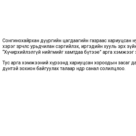
Сонгинохайрхан дүүргийн цагдаагийн газраас хариуцсан н
хэрэг зөрчлөөс урьдчилан сэргийлэх, иргэдийн хууль эрх з
“Хүчирхийлэлгүй нийгмийг хамтдаа бүтээе” арга хэмжээг 
Тус арга хэмжээний хүрээнд хариуцсан хороодын засаг да
дүнтэй зохион байгуулах талаар өнөөдөр санал солилцлоо.