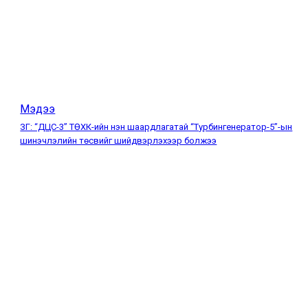
Мэдээ
ЗГ: “ДЦС-3” ТӨХК-ийн нэн шаардлагатай “Турбингенератор-5”-ын
шинэчлэлийн төсвийг шийдвэрлэхээр болжээ