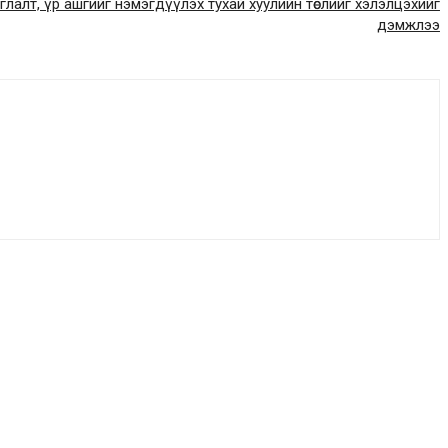
лалт, үр ашгийг нэмэгдүүлэх тухай хуулийн төслийг хэлэлцэхийг
дэмжлээ