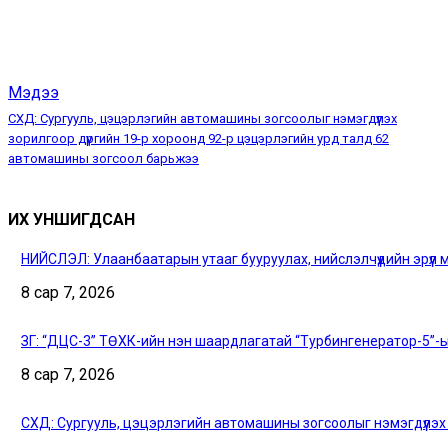
Мэдээ
СХД: Сургууль, цэцэрлэгийн автомашины зогсоолыг нэмэгдүүлэх
зорилгоор дүүргийн 19-р хороонд 92-р цэцэрлэгийн урд талд 62
автомашины зогсоол барьжээ
ИХ УНШИГДСАН
НИЙСЛЭЛ: Улаанбаатарын утааг бууруулах, нийслэлчүүдийн эрүүл 
8 сар 7, 2026
ЗГ: “ДЦС-3” ТӨХК-ийн нэн шаардлагатай “Турбингенератор-5”
8 сар 7, 2026
СХД: Сургууль, цэцэрлэгийн автомашины зогсоолыг нэмэгдүүлэх