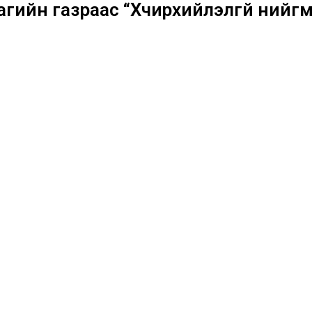
агийн газраас “Хүчирхийлэлгүй нийг