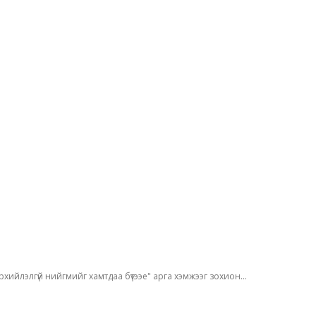
хийлэлгүй нийгмийг хамтдаа бүтээе" арга хэмжээг зохион...