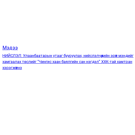
Мэдээ
НИЙСЛЭЛ: Улаанбаатарын утааг бууруулах, нийслэлчүүдийн эрүүл мэндийг
хамгаалах төслийг “Чингис хаан баялгийн сан нэгдэл” ХХК-тай хамтран
хэрэгжүүлнэ