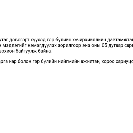
утаг дэвсгэрт хүүхэд гэр бүлийн хүчирхийллийн давтамжтай
үйн мэдлэгийг нэмэгдүүлэх зорилгоор энэ оны 05 дугаар сар
зохион байгуулж байна.
рга нар болон гэр бүлийн нийгмийн ажилтан, хороо хариуц