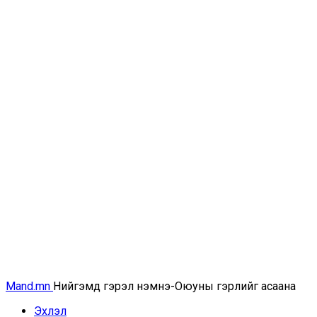
Mand.mn
Нийгэмд гэрэл нэмнэ-Оюуны гэрлийг асаана
Эхлэл