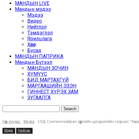
МАНДЫН LIVE
Мандын мэдээ
Мэдээ
Видео
Нийтлэл
Тэмдэглэл
Ярилцлага
Хөрөг
Бусад
МАНДЫН ПАПРИКА
Мандын Бүтээл
МАНДЫН ЗОЧИН
ХҮМҮҮС
БИД МАРТАХГҮЙ
МАРГААШИЙН ЭЗЭН
ГИННЕСТ ХҮРЭХ ЗАМ
ЗУГААЛГА
Нүүр хуудас
Мэдээ
СХД: Сонгинохайран дүүргийн цагдаагийн газраас "Хүчир
Мэдээ
Нийгэм