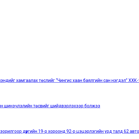
мэндийг хамгаалах төслийг “Чингис хаан баялгийн сан нэгдэл” ХХК-
-ын шинэчлэлийн төсвийг шийдвэрлэхээр болжээ
 зорилгоор дүүргийн 19-р хороонд 92-р цэцэрлэгийн урд талд 62 а