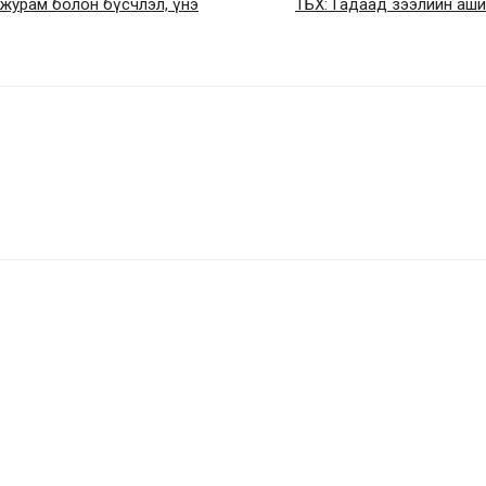
 журам болон бүсчлэл, үнэ
ТБХ: Гадаад зээлийн ашиг