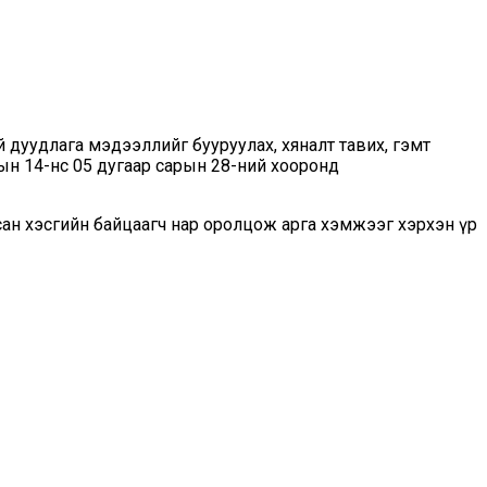
 дуудлага мэдээллийг бууруулах, хяналт тавих, гэмт
ын 14-нөөс 05 дугаар сарын 28-ний хооронд
сан хэсгийн байцаагч нар оролцож арга хэмжээг хэрхэн үр