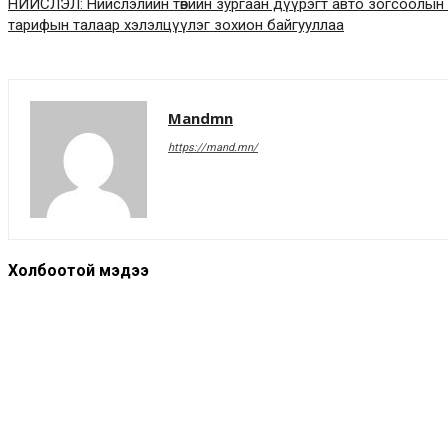
НИЙСЛЭЛ: Нийслэлийн төвийн зургаан дүүрэгт авто зогсоолын
тарифын талаар хэлэлцүүлэг зохион байгууллаа
Mandmn
https://mand.mn/
Холбоотой мэдээ