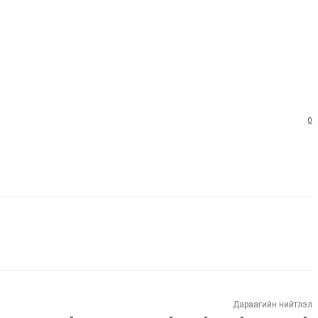
0
Дараагийн нийтлэл