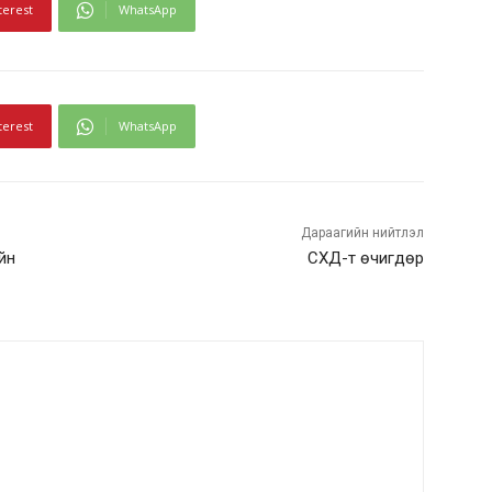
terest
WhatsApp
terest
WhatsApp
Дараагийн нийтлэл
ийн
СХД-т өчигдөр