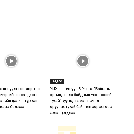
Видео
шөөг нүүлгэх зөвшөөрөл өгсөн
УИХ-ын гишүүн Б.Уянга: “Байгаль
дүүргийн засаг дарга
орчинд нөлөөлөх байдлын үнэлгээний
элийн цалинг гурван
тухай” хуульд нэмэлт өөрчлөлт
ахаар болжээ
оруулах тухай байнгын хороогоор
хэлэлцэгдлээ