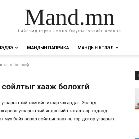
Mand.mn
Нийгэмд гэрэл нэмнэ-Оюуны гэрлийг асаана
МЭДЭЭ
МАНДЫН ПАПРИКА
МАНДЫН БҮТЭЭЛ
г хааж болохгүй
 сойлтыг хааж болохгүй
д угаарын хий хамгийн ихээр ялгардаг. Энэ үед
ялгарсан угаарын хий яндангийн таталтаар гадаад
т муу байх эсвэл сойлтыг хаах нь гэр дотор угаарын
.