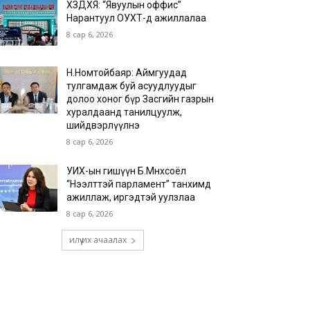
ХЗДХЯ: “Явуулын оффис”
Нарантуул ОУХТ-д ажиллалаа
8 сар 6, 2026
Н.Номтойбаяр: Аймгуудад
тулгамдаж буй асуудлуудыг
долоо хоног бүр Засгийн газрын
хуралдаанд танилцуулж,
шийдвэрлүүлнэ
8 сар 6, 2026
УИХ-ын гишүүн Б.Мөнхсоёл
“Нээлттэй парламент” танхимд
ажиллаж, иргэдтэй уулзлаа
8 сар 6, 2026
илүү их ачаалах