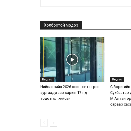
Холбоотой мэдээ
Видео
Видео
Нийслэлийн 2026 оны төсөвт өнгөрсөн
С.Зоригийн хө
зургаадугаар сарын 17-нд
Сүхбаатар 
тодотгол хийсэн
М.Алтангэр
сараар хас