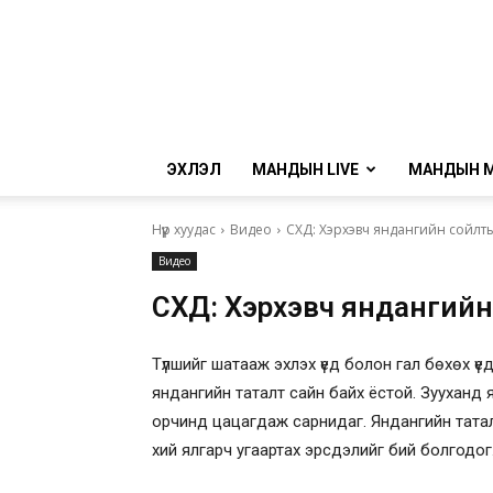
ЭХЛЭЛ
МАНДЫН LIVE
МАНДЫН 
Нүүр хуудас
Видео
СХД: Хэрхэвч яндангийн сойлты
Видео
СХД: Хэрхэвч яндангийн
Түлшийг шатааж эхлэх үед болон гал бөхөх үе
яндангийн таталт сайн байх ёстой. Зууханд 
орчинд цацагдаж сарнидаг. Яндангийн татал
хий ялгарч угаартах эрсдэлийг бий болгодог