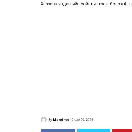
Хэрхэвч яндангийн сойлтыг хааж болохгүй гэ
By
Mandmn
10 сар 29, 2025