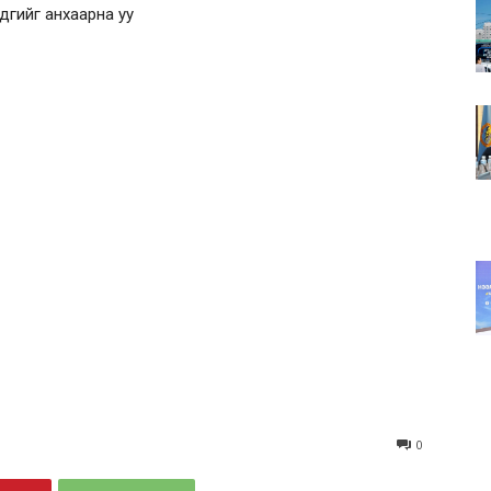
дгийг анхаарна уу
0