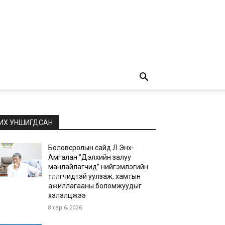
ИХ УНШИГДСАН
Боловсролын сайд Л.Энх-
Амгалан “Дэлхийн залуу
манлайлагчид” нийгэмлэгийн
төлөөлөгчидтэй уулзаж, хамтын
ажиллагааны боломжуудыг
хэлэлцжээ
8 сар 6, 2026