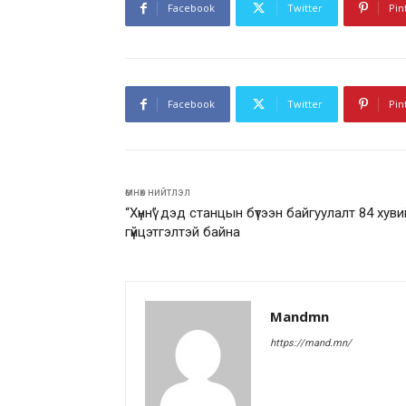
Facebook
Twitter
Pin
Facebook
Twitter
Pin
өмнөх нийтлэл
“Хүннү” дэд станцын бүтээн байгуулалт 84 хув
гүйцэтгэлтэй байна
Mandmn
https://mand.mn/