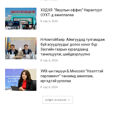
ХЗДХЯ: “Явуулын оффис” Нарантуул
ОУХТ-д ажиллалаа
8 сар 6, 2026
Н.Номтойбаяр: Аймгуудад тулгамдаж
буй асуудлуудыг долоо хоног бүр
Засгийн газрын хуралдаанд
танилцуулж, шийдвэрлүүлнэ
8 сар 6, 2026
УИХ-ын гишүүн Б.Мөнхсоёл “Нээлттэй
парламент” танхимд ажиллаж,
иргэдтэй уулзлаа
8 сар 6, 2026
илүү их ачаалах