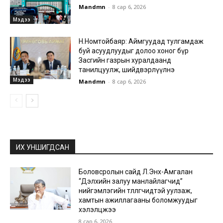
Mandmn
-
8 сар 6, 2026
Мэдээ
Н.Номтойбаяр: Аймгуудад тулгамдаж
буй асуудлуудыг долоо хоног бүр
Засгийн газрын хуралдаанд
танилцуулж, шийдвэрлүүлнэ
Мэдээ
Mandmn
-
8 сар 6, 2026
ИХ УНШИГДСАН
Боловсролын сайд Л.Энх-Амгалан
“Дэлхийн залуу манлайлагчид”
нийгэмлэгийн төлөөлөгчидтэй уулзаж,
хамтын ажиллагааны боломжуудыг
хэлэлцжээ
8 сар 6, 2026