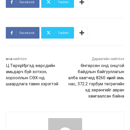
Facebook
Twitter
Facebook
Twitter
өмнөх нийтлэл
Дараагийн нийтлэл
Ц.Төрхүү: Иргэд өөрсдийн
Өнгөрсөн онд онцгой
амьдарч буй хотхон,
байдлын байгууллагын
хорооллын СӨХ-нд
алба хаагчид 8260 хүний амь
шаардлага тавих хэрэгтэй
нас, 372.2 тэрбум төгрөгийн
эд хөрөнгийг авран
хамгаалсан байна