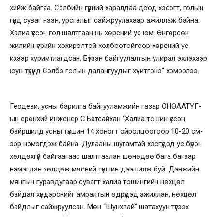
хийж байгаа. Сэлбийн гүүрний харалдаа доод хэсэгт, голын
гүнд суваг нээн, урсгалыг сайжруулахаар ажиллаж байна.
Халиа үүссэн гол шалтгаан нь хөрсний ус юм. Өнгөрсөн
жилийн үерийн хохиролтой холбоотойгоор хөрсний ус
ихээр хуримтлагдсан. Бүтээн байгуулалтын улирал эхлэхээр
юун түрүүнд Сэлбэ голын далангуудыг хүчитгэнэ” хэмээлээ.
Геодези, усны барилга байгууламжийн газар ОНӨААТҮГ-
ын ерөнхий инженер С.Батсайхан “Халиа тошин үүссэн
байршилд усны түвшин 14 хоногт ойролцоогоор 10-20 см-
ээр нэмэгдэж байна. Дулааны шугамтай хэсгүүдэд ус бүрэн
хөлдөхгүй байгаагаас шалтгаалан шөнөдөө бага багаар
нэмэгдэн хөлдөж мөсний түвшин дээшилж буй. Дэнжийн
мянгын гуравдугаар сувагт халиа тошингийн нөхцөл
байдал хүндэрснийг амралтын өдрүүдэд ажиллан, нөхцөл
байдлыг сайжруулсан. Мөн “Шунхлай” шатахуун түгээх