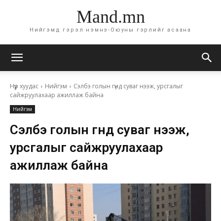
Mand.mn
Нийгэмд гэрэл нэмнэ-Оюуны гэрлийг асаана
Нүүр хуудас
Нийгэм
Сэлбэ голын гүнд суваг нээж, урсгалыг
сайжруулахаар ажиллаж байна
Нийгэм
Сэлбэ голын гүнд суваг нээж,
урсгалыг сайжруулахаар
ажиллаж байна