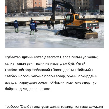
Сүхбаатар дүүргийн нутаг дэвсгэрт Сэлбэ голын ус хайлж,
халиа тошин үүсэн, түвшин нь нэмэгдэж буй. Үүнтэй
холбоотойгоор Нийслэлийн Засаг даргын Нийгмийн
салбар, ногоон хөгжил болон агаар, орчны бохирдлын
асуудал хариуцсан орлогч О.Номинчимэг өнөөдөр тус
байршилд мэдээлэл өглөө.
Тэрбээр “Сэлбэ голд үүссэн халиа тошинд тогтмол хэмжилт