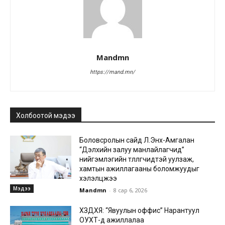
Mandmn
https://mand.mn/
Холбоотой мэдээ
Боловсролын сайд Л.Энх-Амгалан
“Дэлхийн залуу манлайлагчид”
нийгэмлэгийн төлөөлөгчидтэй уулзаж,
хамтын ажиллагааны боломжуудыг
хэлэлцжээ
Мэдээ
Mandmn
-
8 сар 6, 2026
ХЗДХЯ: “Явуулын оффис” Нарантуул
ОУХТ-д ажиллалаа