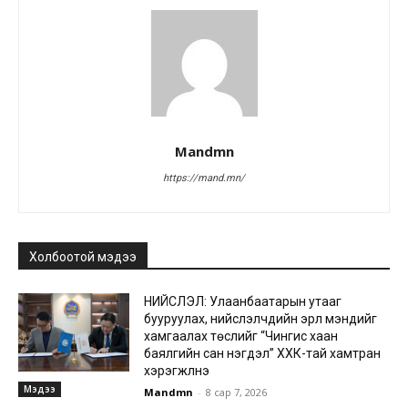
Mandmn
https://mand.mn/
Холбоотой мэдээ
НИЙСЛЭЛ: Улаанбаатарын утааг
бууруулах, нийслэлчүүдийн эрүүл мэндийг
хамгаалах төслийг “Чингис хаан
баялгийн сан нэгдэл” ХХК-тай хамтран
хэрэгжүүлнэ
Мэдээ
Mandmn
-
8 сар 7, 2026