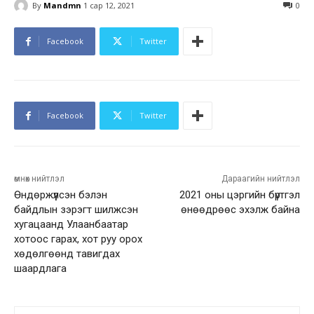
By
Mandmn
1 сар 12, 2021
0
Facebook
Twitter
Facebook
Twitter
өмнөх нийтлэл
Дараагийн нийтлэл
Өндөржүүлсэн бэлэн
2021 оны цэргийн бүртгэл
байдлын зэрэгт шилжсэн
өнөөдрөөс эхэлж байна
хугацаанд Улаанбаатар
хотоос гарах, хот руу орох
хөдөлгөөнд тавигдах
шаардлага