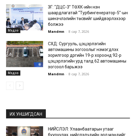
ЗГ: “ДЦС-3” ТӨХК-ийн нэн
шаардлагатай “Турбингенератор-5”-ын
шинэчлэлийн төсвийг шийдвэрлэхээр
болжээ
Мэдээ
Mandmn
-
8 сар 7, 2026
СХД: Сургууль, цэцэрлэгийн
автомашины зогсоолыг нэмэгдүүлэх
зорилгоор дүүргийн 19-р хороонд 92-р
цэцэрлэгийн урд талд 62 автомашины
зогсоол барьжээ
Мэдээ
Mandmn
-
8 сар 7, 2026
ИХ УНШИГДСАН
НИЙСЛЭЛ: Улаанбаатарын утааг
бууруулах, нийслэлчүүдийн эрүүл мэндийг