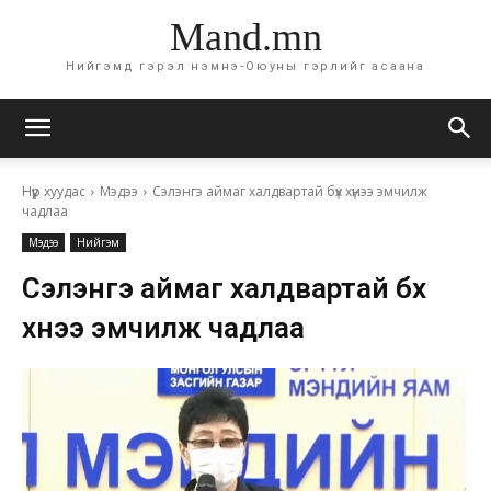
Mand.mn
Нийгэмд гэрэл нэмнэ-Оюуны гэрлийг асаана
Нүүр хуудас
Мэдээ
Сэлэнгэ аймаг халдвартай бүх хүнээ эмчилж
чадлаа
Мэдээ
Нийгэм
Сэлэнгэ аймаг халдвартай бүх
хүнээ эмчилж чадлаа