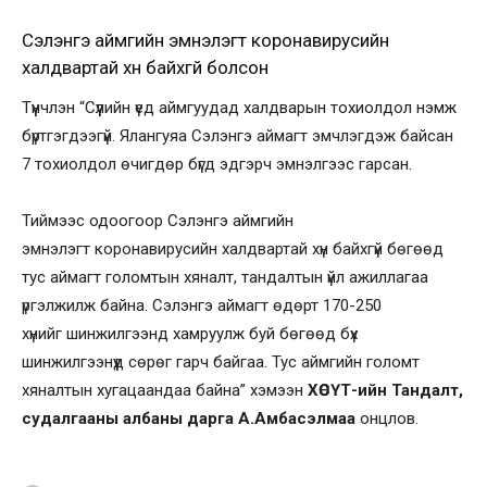
Сэлэнгэ аймгийн эмнэлэгт коронавирусийн
халдвартай хүн байхгүй болсон
Түүнчлэн “Сүүлийн үед аймгуудад халдварын тохиолдол нэмж
бүртгэгдээгүй. Ялангуяа Сэлэнгэ аймагт эмчлэгдэж байсан
7 тохиолдол өчигдөр бүгд эдгэрч эмнэлгээс гарсан.
Тиймээс одоогоор Сэлэнгэ аймгийн
эмнэлэгт коронавирусийн халдвартай хүн байхгүй бөгөөд
тус аймагт голомтын хяналт, тандалтын үйл ажиллагаа
үргэлжилж байна. Сэлэнгэ аймагт өдөрт 170-250
хүнийг шинжилгээнд хамруулж буй бөгөөд бүх
шинжилгээнүүд сөрөг гарч байгаа. Тус аймгийн голомт
хяналтын хугацаандаа байна” хэмээн
ХӨСҮТ-ийн Тандалт,
судалгааны албаны дарга А.Амбасэлмаа
онцлов.