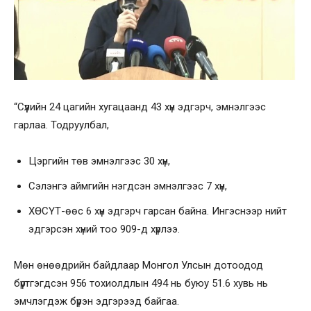
“Сүүлийн 24 цагийн хугацаанд 43 хүн эдгэрч, эмнэлгээс
гарлаа. Тодруулбал,
Цэргийн төв эмнэлгээс 30 хүн,
Сэлэнгэ аймгийн нэгдсэн эмнэлгээс 7 хүн,
ХӨСҮТ-өөс 6 хүн эдгэрч гарсан байна. Ингэснээр нийт
эдгэрсэн хүний тоо 909-д хүрлээ.
Мөн өнөөдрийн байдлаар Монгол Улсын дотоодод
бүртгэгдсэн 956 тохиолдлын 494 нь буюу 51.6 хувь нь
эмчлэгдэж бүрэн эдгэрээд байгаа.