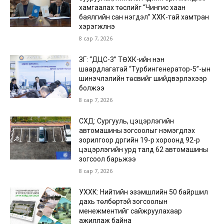
хамгаалах төслийг “Чингис хаан
баялгийн сан нэгдэл” ХХК-тай хамтран
хэрэгжүүлнэ
8 сар 7, 2026
ЗГ: “ДЦС-3” ТӨХК-ийн нэн
шаардлагатай “Турбингенератор-5”-ын
шинэчлэлийн төсвийг шийдвэрлэхээр
болжээ
8 сар 7, 2026
СХД: Сургууль, цэцэрлэгийн
автомашины зогсоолыг нэмэгдүүлэх
зорилгоор дүүргийн 19-р хороонд 92-р
цэцэрлэгийн урд талд 62 автомашины
зогсоол барьжээ
8 сар 7, 2026
УХХК: Нийтийн эзэмшлийн 50 байршил
дахь төлбөртэй зогсоолын
менежментийг сайжруулахаар
ажиллаж байна