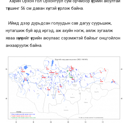
Харин Орхон гол Орхонтуул сум орчмоор үерийн аюултай
түвшинг 56 см даван хүчтэй үерлэж байна.
Иймд дээр дурьдсан голуудын сав дагуу суурьшиж,
нутагшиж буй ард иргэд, аж ахуйн нэгж, аялж зугаалж
яваа хүмүүсийг үерийн аюулаас сэрэмжтэй байхыг онцгойлон
анхааруулж байна.