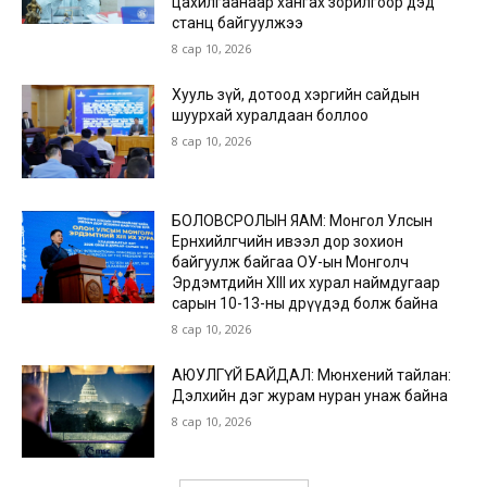
цахилгаанаар хангах зорилгоор дэд
станц байгуулжээ
8 сар 10, 2026
Хууль зүй, дотоод хэргийн сайдын
шуурхай хуралдаан боллоо
8 сар 10, 2026
БОЛОВСРОЛЫН ЯАМ: Монгол Улсын
Ерөнхийлөгчийн ивээл дор зохион
байгуулж байгаа ОУ-ын Монголч
Эрдэмтдийн XIII их хурал наймдугаар
сарын 10-13-ны өдрүүдэд болж байна
8 сар 10, 2026
АЮУЛГҮЙ БАЙДАЛ: Мюнхений тайлан:
Дэлхийн дэг журам нуран унаж байна
8 сар 10, 2026