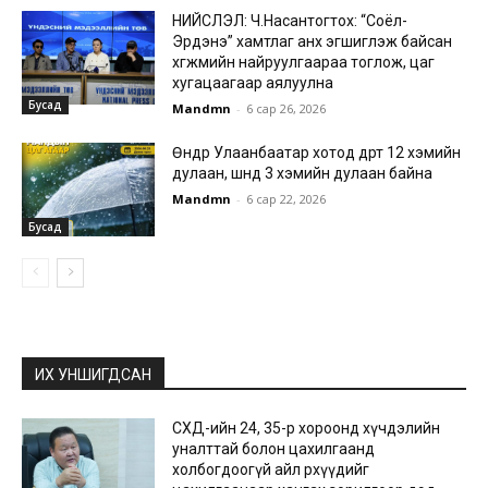
НИЙСЛЭЛ: Ч.Насантогтох: “Соёл-
Эрдэнэ” хамтлаг анх эгшиглэж байсан
хөгжмийн найруулгаараа тоглож, цаг
хугацаагаар аялуулна
Бусад
Mandmn
-
6 сар 26, 2026
Өнөөдөр Улаанбаатар хотод өдөртөө 12 хэмийн
дулаан, шөнөдөө 3 хэмийн дулаан байна
Mandmn
-
6 сар 22, 2026
Бусад
ИХ УНШИГДСАН
СХД-ийн 24, 35-р хороонд хүчдэлийн
уналттай болон цахилгаанд
холбогдоогүй айл өрхүүдийг