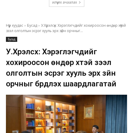
илүү их ачаалах