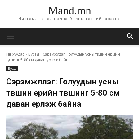
Mand.mn
Нийгэмд гэрэл нэмнэ-Оюуны гэрлийг асаана
Нүүр хуудас
Бусад
Сэрэмжлүүлэг: Голуудын усны түвшин үерийн
түвшинг 5-80 см даван үерлэж байна
Бусад
Сэрэмжлүүлэг: Голуудын усны
түвшин үерийн түвшинг 5-80 см
даван үерлэж байна