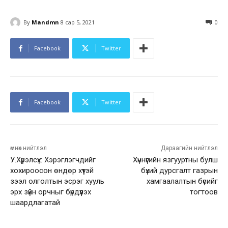
By
Mandmn
8 сар 5, 2021
0
Facebook
Twitter
Facebook
Twitter
өмнөх нийтлэл
Дараагийн нийтлэл
У.Хүрэлсүх: Хэрэглэгчдийг
Хүннүгийн язгууртны булш
хохироосон өндөр хүүтэй
бүхий дурсгалт газрын
зээл олголтын эсрэг хууль
хамгаалалтын бүсийг
эрх зүйн орчныг бүрдүүлэх
тогтоов
шаардлагатай