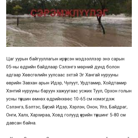
Цаг уурын байгууллагын ирүүлсэн мэдээллээр энэ сарын
05-ны өдрийн байдлаар Сэлэнгэ мөрний дунд болон
адгаар Хөвсгөлийн уулсаас эхтэй Эг Хангай нурууны
өврийн Завхан арын Идэр, Чулуут, Урдтамир, Хойдтамир
Хэнтий нурууны баруун хажуугаас усжих Туул, Орхон голын
усны түвшин өмнөх өдрийнхөөс 10-65 см нэмэгдэж
Сэлэнгэ, Бэлтэс, Бүгсий Идэр, Хэрлэн, Онон, Улз, Байдраг,
Онги, Халх, Хархираа, Ховд голууд үерийн түвшинг 5-80 см
давсан байна.