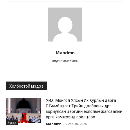
Mandmn
https://mand.mn/
Холбоотой мэдээ
УИХ: Монгол Улсын Их Хурлын дарга
С.Бямбацогт Төрийн далбааны өдөрт
зориулсан цэргийн ёслолын жагсаалын
арга хэмжээнд оролцлоо
Бусад
Mandmn
-
7 сар 10, 2026