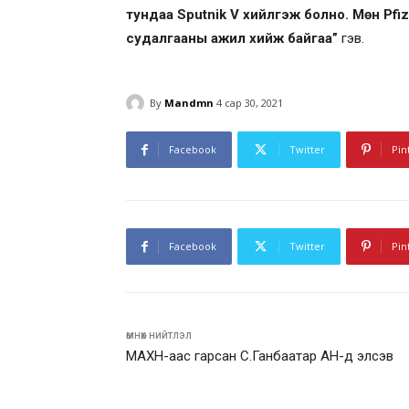
тундаа Sputnik V хийлгэж болно. Мөн Pfi
судалгааны ажил хийж байгаа”
гэв.
By
Mandmn
4 сар 30, 2021
Facebook
Twitter
Pin
Facebook
Twitter
Pin
өмнөх нийтлэл
МАХН-аас гарсан С.Ганбаатар АН-д элсэв