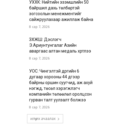
УХХК: Нийтийн эзэмшлийн 50
байршил дахь төлбөртэй
зогсоолын менежментийг
сайжруулахаар ажиллаж байна
8 сар 7, 2026
ЗХЖШ: Дэслэгч
Э.Ариунтунгалаг Азийн
аваргаас алтан медаль хүртлээ
8 сар 7, 2026
УОС: Чингэлтэй дүүргийн 6
дугаар хорооны 44 дүгээр
байрны оршин суугчид, аж ахуй
нэгжүүд, төсөл хэрэгжүүлэгч
компанийн төлөөлөл оролцсон
гурван талт уулзалт болжээ
8 сар 7, 2026
илүү их ачаалах