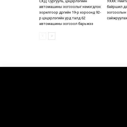
СХД: Сургууль, цэцэрлэгийн
УХХК: Нийт
автомашины зогсоолыг нэмэгдүүлэх
байршил да
зорилгоор дүүргийн 19-р хороонд 92-
зогсоолын
р цэцэрлэгийн урд талд 62
сайжруулах
автомашины зогсоол барьжээ