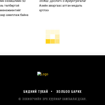
ийн эзэмшлийн 50
ЗХЖШ: Дэслэгч Э.Ариунтунгалаг
хь төлбөртэй
Азийн аваргаас алтан медаль
 менежментийг
хүртлээ
аар ажиллаж байна
БИДНИЙ ТУХАЙ
ХОЛБОО БАРИХ
© ЗОХИОГЧИЙН ЭРХ ХУУЛИАР ХАМГААЛАГДСАН.