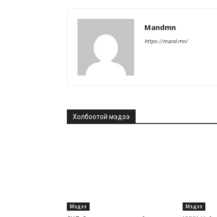
Mandmn
https://mand.mn/
Холбоотой мэдээ
Мэдээ
Мэдээ