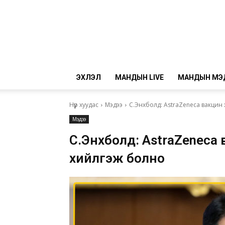
ЭХЛЭЛ
МАНДЫН LIVE
МАНДЫН МЭ
Нүүр хуудас
Мэдээ
С.Энхболд: AstraZeneca вакцин 
Мэдээ
С.Энхболд: AstraZeneca в
хийлгэж болно