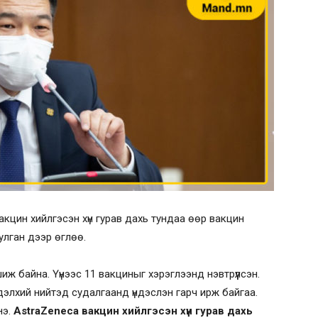
акцин хийлгэсэн хүн гурав дахь тундаа өөр вакцин
улган дээр өглөө.
 байна. Үүнээс 11 вакциныг хэрэглээнд нэвтрүүлсэн.
дэлхий нийтэд судалгаанд үндэслэн гарч ирж байгаа.
нэ.
AstraZeneca вакцин хийлгэсэн хүн гурав дахь