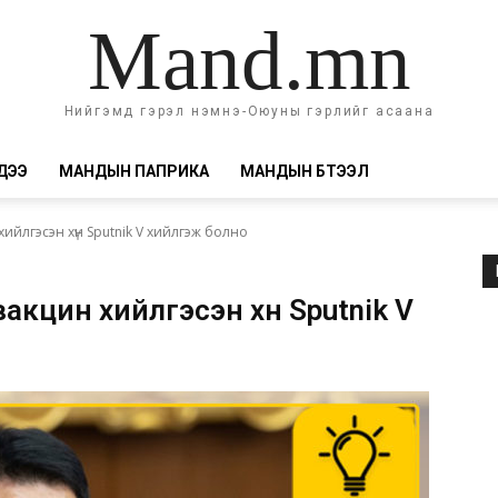
Mand.mn
Нийгэмд гэрэл нэмнэ-Оюуны гэрлийг асаана
ДЭЭ
МАНДЫН ПАПРИКА
МАНДЫН БҮТЭЭЛ
хийлгэсэн хүн Sputnik V хийлгэж болно
акцин хийлгэсэн хүн Sputnik V