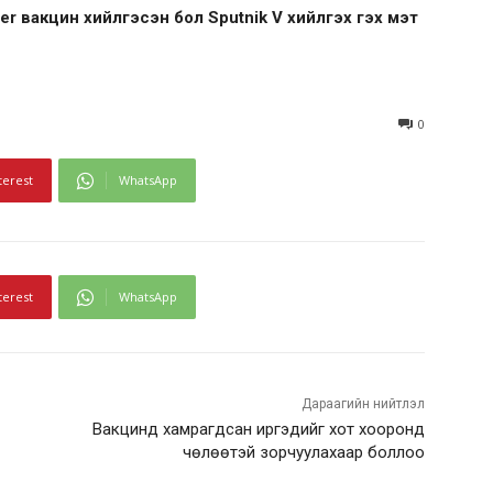
zer вакцин хийлгэсэн бол Sputnik V хийлгэх гэх мэт
0
terest
WhatsApp
terest
WhatsApp
Дараагийн нийтлэл
Вакцинд хамрагдсан иргэдийг хот хооронд
чөлөөтэй зорчуулахаар боллоо