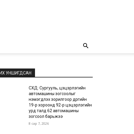
ИХ УНШИГДСАН
СХД: Сургууль, цэцэрлэгийн
автомашины зогсоолыг
нэмэгдүүлэх зорилгоор дүүргийн
19-р хороонд 92-р цэцэрлэгийн
урд талд 62 автомашины
зогсоол барьжээ
8 сар 7, 2026