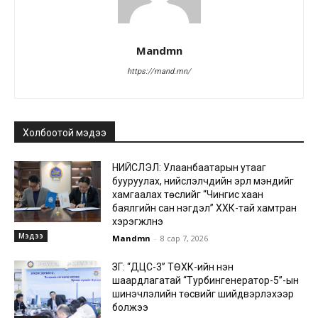
Mandmn
https://mand.mn/
Холбоотой мэдээ
НИЙСЛЭЛ: Улаанбаатарын утааг
бууруулах, нийслэлчүүдийн эрүүл мэндийг
хамгаалах төслийг “Чингис хаан
баялгийн сан нэгдэл” ХХК-тай хамтран
хэрэгжүүлнэ
Мэдээ
Mandmn
-
8 сар 7, 2026
ЗГ: “ДЦС-3” ТӨХК-ийн нэн
шаардлагатай “Турбингенератор-5”-ын
шинэчлэлийн төсвийг шийдвэрлэхээр
болжээ