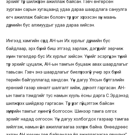
эрхийг түр шилжүүлэн ажиллаж байсан. Гэвч өнгөрсөн
зургаан сарын хугацаанд удаа дараа шаардлага сануулга
өгч ажиллаж байсан боловч түр үүрэг хүлээсэн хүн маань
дүрмийн бус алхмуудыг удаа дараа хийсэн.
Ингээд хамгийн сүүлд АН-ын Их хурлыг дүрмийн бус
байдлаар, эрх бүхий биш этгээд зарлаж, дэгүүдийг зөрчиж
хүчин төгөлдөр бус Их хурлыг хийсэн. Үүнийг эсэргүүцэн түүний
түр эрхийг цуцалж, АН-ын тамгын буцааж авах шаардлагыг
тавьсан. Гэвч энэ шаардлагыг биелүүлээгүй учир эрх бүхий
төрийн байгууллагад хандсан. Үүн дагуу Улсын бүртгэлийн
ерөнхий газар хяналт шалгалт хийж, дүгнэлт гаргасан. АН-
ын тамга тэмдгийг тус намын хууль ёсны дарга С.Эрдэнэд
шилжүүлэх шийдвэр гаргасан. Түр үүрэг гүйцэтгэж байсан
хүмүүсийн тамгыг хүчингүй болгосон. Шинээр тамга олгох
эрхийг надад олгосон. Үүн дагуу холбогдох газраар тамгаа
хийлгэж, намын үйл ажиллагаагаа эхлүүлж байна. Өнөөдрөөс
эхлэн АН хуучин төв байрандаа үйл ажиллагаагаа явуулна”