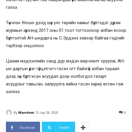
гэлээ.
Түүнчлэн Улсын дээд шүүх улс төрийн намыг бүртгэдэг дүрэм
журмын хүрээнд 2017 оны 01 тоот тогтоолоор албан ёсоор
бүртгэлтэй АН-ындарга нь С.Эрдэнэ хэвээр байгаа гэдгийг
тэрбээр онцоллоо.
Цахим мэдээллийн санд дур мэдэн өөрчлөлт оруулж, АН-
ын даргын үүрэг гүйцэтгэгч гэсэн огт байхгүй албан тушаал
дээр хүн бүртгэсэн асуудал дээр холбогдох газарт
асуудлыг тавьсан, залруулга хийнэ гэсэн хариу өгсөн гэж
хэллээ.
By
Mandmn
12 сар 28, 2020
0
Facebook
Twitter