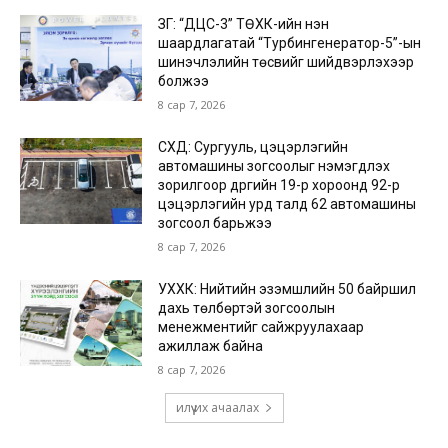
ЗГ: “ДЦС-3” ТӨХК-ийн нэн
шаардлагатай “Турбингенератор-5”-ын
шинэчлэлийн төсвийг шийдвэрлэхээр
болжээ
8 сар 7, 2026
СХД: Сургууль, цэцэрлэгийн
автомашины зогсоолыг нэмэгдүүлэх
зорилгоор дүүргийн 19-р хороонд 92-р
цэцэрлэгийн урд талд 62 автомашины
зогсоол барьжээ
8 сар 7, 2026
УХХК: Нийтийн эзэмшлийн 50 байршил
дахь төлбөртэй зогсоолын
менежментийг сайжруулахаар
ажиллаж байна
8 сар 7, 2026
илүү их ачаалах