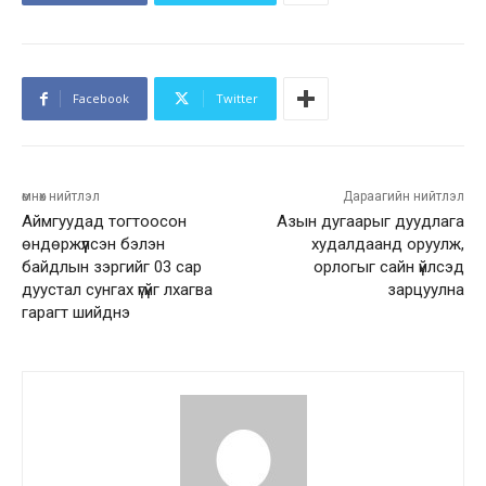
Facebook
Twitter
өмнөх нийтлэл
Дараагийн нийтлэл
Аймгуудад тогтоосон
Азын дугаарыг дуудлага
өндөржүүлсэн бэлэн
худалдаанд оруулж,
байдлын зэргийг 03 сар
орлогыг сайн үйлсэд
дуустал сунгах үгүйг лхагва
зарцуулна
гарагт шийднэ