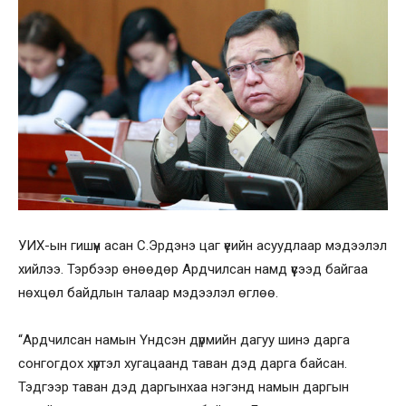
УИХ-ын гишүүн асан С.Эрдэнэ цаг үеийн асуудлаар мэдээлэл
хийлээ. ​Тэрбээр өнөөдөр Ардчилсан намд үүсээд байгаа
нөхцөл байдлын талаар мэдээлэл өглөө.
“Ардчилсан намын Үндсэн дүрмийн дагуу шинэ дарга
сонгогдох хүртэл хугацаанд таван дэд дарга байсан.
Тэдгээр таван дэд даргынхаа нэгэнд намын даргын