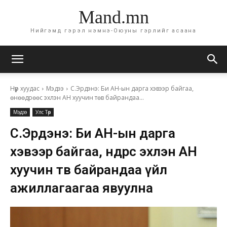
Mand.mn
Нийгэмд гэрэл нэмнэ-Оюуны гэрлийг асаана
Нүүр хуудас
Мэдээ
С.Эрдэнэ: Би АН-ын дарга хэвээр байгаа,
өнөөдрөөс эхлэн АН хуучин төв байрандаа...
Мэдээ
Улс Төр
С.Эрдэнэ: Би АН-ын дарга
хэвээр байгаа, өнөөдрөөс эхлэн АН
хуучин төв байрандаа үйл
ажиллагаагаа явуулна