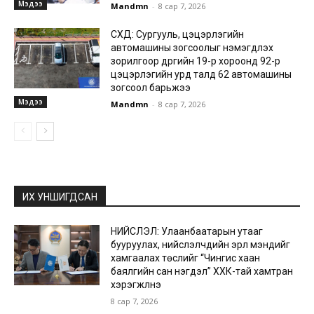
Мэдээ
Mandmn
-
8 сар 7, 2026
СХД: Сургууль, цэцэрлэгийн
автомашины зогсоолыг нэмэгдүүлэх
зорилгоор дүүргийн 19-р хороонд 92-р
цэцэрлэгийн урд талд 62 автомашины
зогсоол барьжээ
Мэдээ
Mandmn
-
8 сар 7, 2026
ИХ УНШИГДСАН
НИЙСЛЭЛ: Улаанбаатарын утааг
бууруулах, нийслэлчүүдийн эрүүл мэндийг
хамгаалах төслийг “Чингис хаан
баялгийн сан нэгдэл” ХХК-тай хамтран
хэрэгжүүлнэ
8 сар 7, 2026