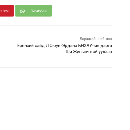
terest
WhatsApp
Дараагийн нийтлэл
Ерөнхий сайд Л.Оюун-Эрдэнэ БНХАУ-ын дарга
Ши Жиньпинтэй уулзав