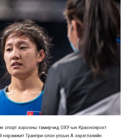
ник спорт хорооны тамирчид ОХУ-ын Красноярскт
й нэрэмжит Гранпри олон улсын А зэрэглэлийн