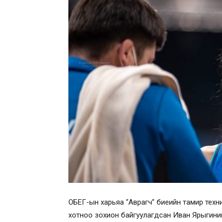
ОБЕГ-ын харьяа “Аврагч” биеийн тамир тех
хотноо зохион байгуулагдсан Иван Ярыгини