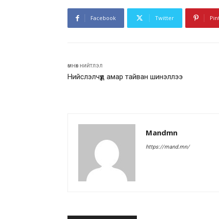
Facebook
Twitter
Pin
өмнөх нийтлэл
Нийслэлчүүд амар тайван шинэллээ
Mandmn
https://mand.mn/