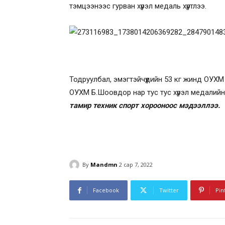
тэмцээнээс гурван хүрэл медаль хүртлээ.
Тодруулбал, эмэгтэйчүүдийн 53 кг жинд ОУХМ
ОУХМ Б.Шоовдор нар тус тус хүрэл медалий
тамир техник спорт хорооноос мэдээллээ.
By
Mandmn
2 сар 7, 2022
Facebook
Twitter
Pin