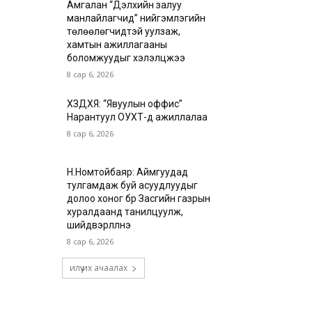
Амгалан “Дэлхийн залуу
манлайлагчид” нийгэмлэгийн
төлөөлөгчидтэй уулзаж,
хамтын ажиллагааны
боломжуудыг хэлэлцжээ
8 сар 6, 2026
ХЗДХЯ: “Явуулын оффис”
Нарантуул ОУХТ-д ажиллалаа
8 сар 6, 2026
Н.Номтойбаяр: Аймгуудад
тулгамдаж буй асуудлуудыг
долоо хоног бүр Засгийн газрын
хуралдаанд танилцуулж,
шийдвэрлүүлнэ
8 сар 6, 2026
илүү их ачаалах