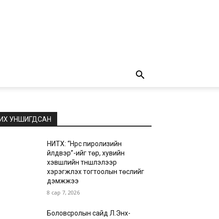
ИХ УНШИГДСАН
НИТХ: “Нүүрс пиролизийн
үйлдвэр”-ийг төр, хувийн
хэвшлийн түншлэлээр
хэрэгжүүлэх тогтоолын төслийг
дэмжжээ
8 сар 7, 2026
Боловсролын сайд Л.Энх-