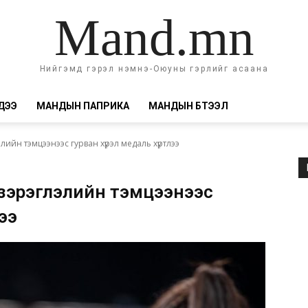
Mand.mn
Нийгэмд гэрэл нэмнэ-Оюуны гэрлийг асаана
ДЭЭ
МАНДЫН ПАПРИКА
МАНДЫН БҮТЭЭЛ
ийн тэмцээнээс гурван хүрэл медаль хүртлээ
зэрэглэлийн тэмцээнээс
лээ