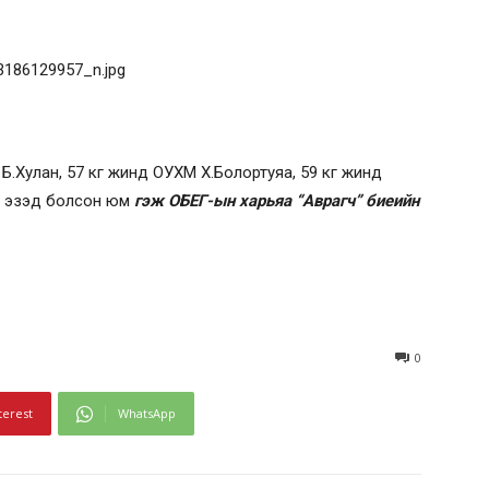
 Б.Хулан, 57 кг жинд ОУХМ Х.Болортуяа, 59 кг жинд
н эзэд болсон юм
гэж ОБЕГ-ын харьяа “Аврагч” биеийн
0
terest
WhatsApp