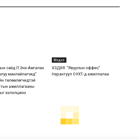
Мэдээ
н сайд Л.Энх-Амгалан
ХЗДХЯ: “Явуулын оффис”
алуу манлайлагчид”
Нарантуул ОУХТ-д ажиллалаа
йн төлөөлөгчидтэй
мтын ажиллагааны
ыг хэлэлцжээ