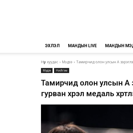
ЭХЛЭЛ
МАНДЫН LIVE
МАНДЫН МЭ
Нүүр хуудас
Мэдээ
Тамирчид олон улсын А зэрэглэл
Мэдээ
Нийгэм
Тамирчид олон улсын А 
гурван хүрэл медаль хүрт