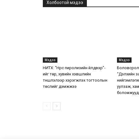
Холбоотой мэдээ
Мэдээ
Мэдээ
НИТХ: “Нүүрс пиролизийн үйлдвэр”-
Боловсролы
ийг төр, хувийн хэвшлийн
“Дэлхийн з
түншлэлээр хэрэгжүүлэх тогтоолын
нийгэмлэги
төслийг дэмжжээ
уулзаж, ха
боломжууд