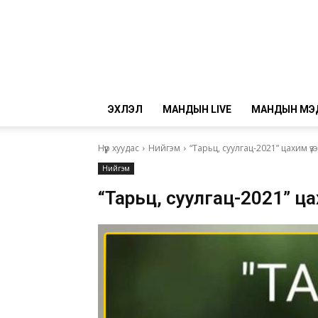
ЭХЛЭЛ
МАНДЫН LIVE
МАНДЫН МЭ
Нүүр хуудас
Нийгэм
“Тарьц, суулгац-2021” цахим үз
Нийгэм
“Тарьц, суулгац-2021” ц