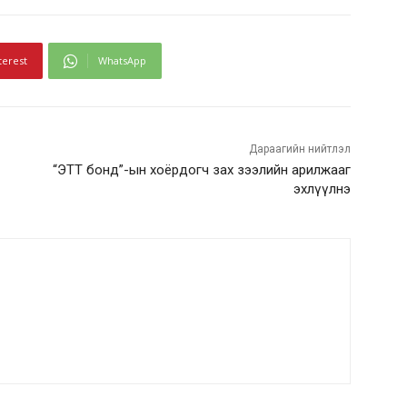
terest
WhatsApp
Дараагийн нийтлэл
“ЭТТ бонд”-ын хоёрдогч зах зээлийн арилжааг
эхлүүлнэ