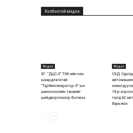
Холбоотой мэдээ
Мэдээ
Мэдээ
ЗГ: “ДЦС-3” ТӨХК-ийн нэн
СХД: Сургу
шаардлагатай
автомашин
“Турбингенератор-5”-ын
нэмэгдүүлэ
шинэчлэлийн төсвийг
19-р хороо
шийдвэрлэхээр болжээ
талд 62 ав
барьжээ