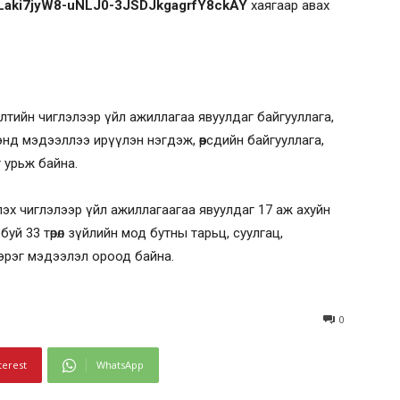
Laki7jyW8-uNLJ0-3JSDJkgagrfY8ckAY
хаягаар авах
ээлтийн чиглэлээр үйл ажиллагаа явуулдаг байгууллага,
нд мэдээллээ ирүүлэн нэгдэж, өөрсдийн байгууллага,
 урьж байна.
х чиглэлээр үйл ажиллагаагаа явуулдаг 17 аж ахуйн
й 33 төрөл зүйлийн мод бутны тарьц, суулгац,
зэрэг мэдээлэл ороод байна.
0
terest
WhatsApp