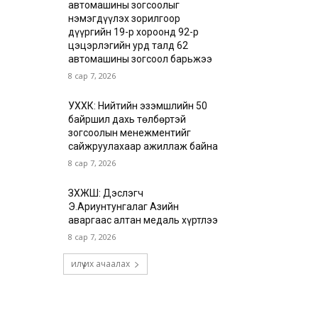
автомашины зогсоолыг
нэмэгдүүлэх зорилгоор
дүүргийн 19-р хороонд 92-р
цэцэрлэгийн урд талд 62
автомашины зогсоол барьжээ
8 сар 7, 2026
УХХК: Нийтийн эзэмшлийн 50
байршил дахь төлбөртэй
зогсоолын менежментийг
сайжруулахаар ажиллаж байна
8 сар 7, 2026
ЗХЖШ: Дэслэгч
Э.Ариунтунгалаг Азийн
аваргаас алтан медаль хүртлээ
8 сар 7, 2026
илүү их ачаалах