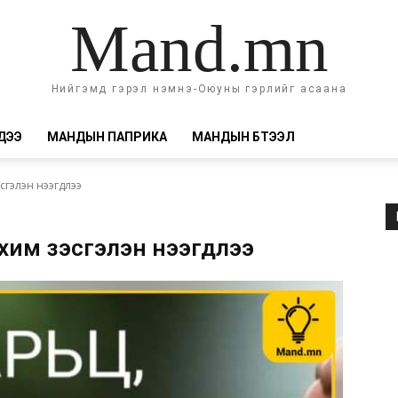
Mand.mn
Нийгэмд гэрэл нэмнэ-Оюуны гэрлийг асаана
ДЭЭ
МАНДЫН ПАПРИКА
МАНДЫН БҮТЭЭЛ
эсгэлэн нээгдлээ
ахим үзэсгэлэн нээгдлээ