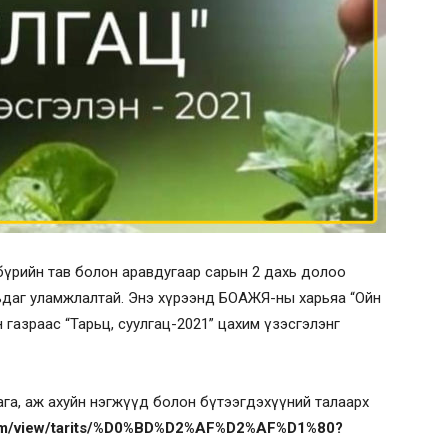
 бүрийн тав болон аравдугаар сарын 2 дахь долоо
рьдаг уламжлалтай. Энэ хүрээнд БОАЖЯ-ны харьяа “Ойн
йн газраас “Тарьц, суулгац-2021” цахим үзэсгэлэнг
га, аж ахуйн нэгжүүд болон бүтээгдэхүүний талаарх
.com/view/tarits/%D0%BD%D2%AF%D2%AF%D1%80?