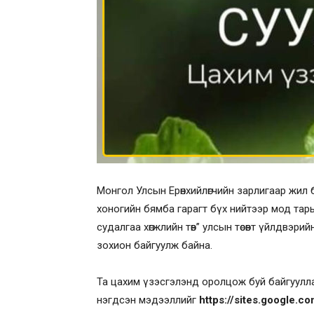
Монгол Улсын Ерөнхийлөгчийн зарлигаар жил
хоногийн бямба гарагт бүх нийтээр мод та
судалгаа хөгжлийн төв” улсын төсөвт үйлдвэри
зохион байгуулж байна.
Та цахим үзэсгэлэнд оролцож буй байгуулла
нэгдсэн мэдээллийг
https://sites.google