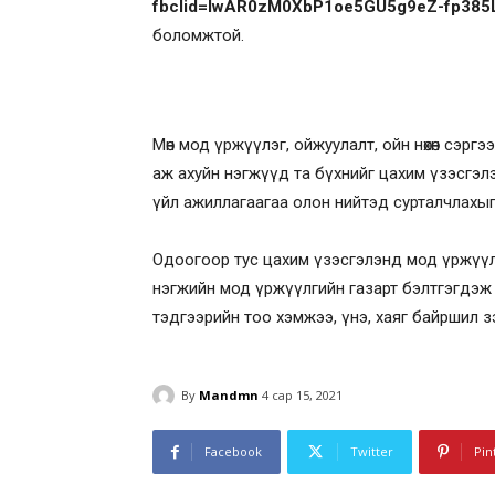
fbclid=IwAR0zM0XbP1oe5GU5g9eZ-fp385
боломжтой.
Мөн мод үржүүлэг, ойжуулалт, ойн нөхөн сэрг
аж ахуйн нэгжүүд та бүхнийг цахим үзэсгэлэ
үйл ажиллагаагаа олон нийтэд сурталчлахыг
Одоогоор тус цахим үзэсгэлэнд мод үржүүлэ
нэгжийн мод үржүүлгийн газарт бэлтгэгдэж бу
тэдгээрийн тоо хэмжээ, үнэ, хаяг байршил 
By
Mandmn
4 сар 15, 2021
Facebook
Twitter
Pin