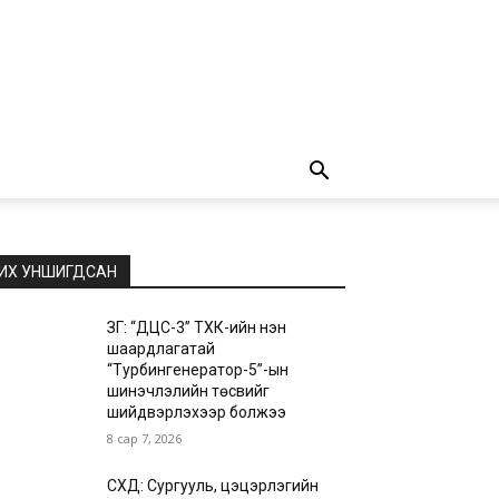
ИХ УНШИГДСАН
ЗГ: “ДЦС-3” ТӨХК-ийн нэн
шаардлагатай
“Турбингенератор-5”-ын
шинэчлэлийн төсвийг
шийдвэрлэхээр болжээ
8 сар 7, 2026
СХД: Сургууль, цэцэрлэгийн