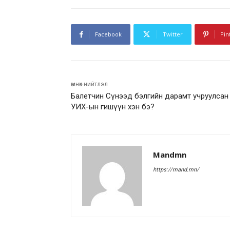
Facebook
Twitter
Pin
өмнөх нийтлэл
Балетчин Сүнээд бэлгийн дарамт учруулсан
УИХ-ын гишүүн хэн бэ?
Mandmn
https://mand.mn/