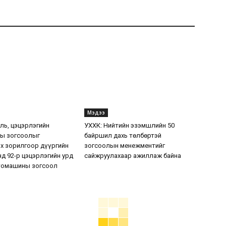
Мэдээ
уль, цэцэрлэгийн
УХХК: Нийтийн эзэмшлийн 50
ы зогсоолыг
байршил дахь төлбөртэй
х зорилгоор дүүргийн
зогсоолын менежментийг
нд 92-р цэцэрлэгийн урд
сайжруулахаар ажиллаж байна
томашины зогсоол