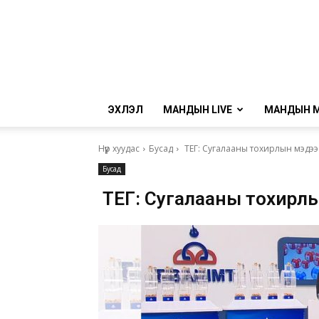
ЭХЛЭЛ
МАНДЫН LIVE
МАНДЫН 
Нүүр хуудас
Бусад
ТЕГ: Сугалааны тохирлын мэдээ
Бусад
ТЕГ: Сугалааны тохирл