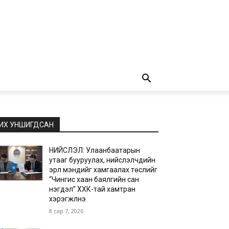
ИХ УНШИГДСАН
НИЙСЛЭЛ: Улаанбаатарын
утааг бууруулах, нийслэлчүүдийн
эрүүл мэндийг хамгаалах төслийг
“Чингис хаан баялгийн сан
нэгдэл” ХХК-тай хамтран
хэрэгжүүлнэ
8 сар 7, 2026