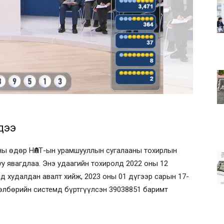
дээ
-ны өдөр НӨАТ-ын урамшууллын сугалааны тохирлын
у явагдлаа. Энэ удаагийн тохиролд 2022 оны 12
д худалдан авалт хийж, 2023 оны 01 дүгээр сарын 17-
төлбөрийн системд бүртгүүлсэн 39038851 баримт