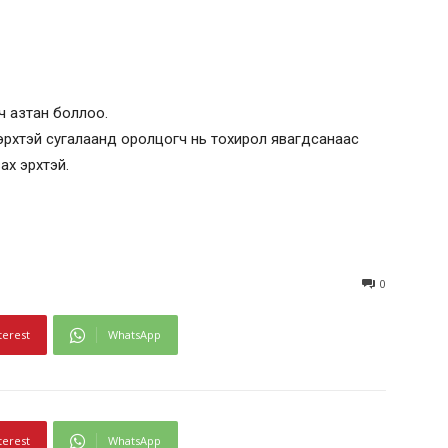
ч азтан боллоо.
эрхтэй сугалаанд оролцогч нь тохирол явагдсанаас
ах эрхтэй.
0
terest
WhatsApp
terest
WhatsApp