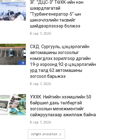
ЗГ: “ДЦС-3” ТӨХК-ийн нэн
шаардлагатай
“Турбингенератор-5”-ын
шинэчлэлийн төсвийг
шийдвэрлэхээр болжээ
8 сар 7, 2026
СХД: Сургууль, цэцэрлэгийн
автомашины зогсоолыг
нэмэгдүүлэх зорилгоор дүүргийн
19-р хороонд 92-р цэцэрлэгийн
урд талд 62 автомашины
зогсоол барьжээ
8 сар 7, 2026
УХХК: Нийтийн эзэмшлийн 50
байршил дахь төлбөртэй
зогсоолын менежментийг
сайжруулахаар ажиллаж байна
8 сар 7, 2026
илүү их ачаалах