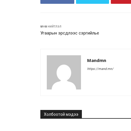
өмнөх нийтлэл
Угаарын эрсдлээс сэргийлье
Mandmn
https://mand.mn/
Холбоотой мэдээ