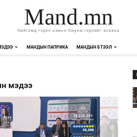
Mand.mn
Нийгэмд гэрэл нэмнэ-Оюуны гэрлийг асаана
МЭДЭЭ
МАНДЫН ПАПРИКА
МАНДЫН БҮТЭЭЛ
ын мэдээ