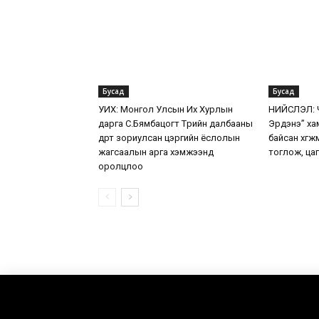
Бусад
Бусад
УИХ: Монгол Улсын Их Хурлын
НИЙСЛЭЛ: Ч
дарга С.Бямбацогт Төрийн далбааны
Эрдэнэ” ха
өдөрт зориулсан цэргийн ёслолын
байсан хөг
жагсаалын арга хэмжээнд
тоглож, цаг
оролцлоо