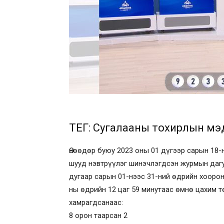
ТЕГ: Сугалааны тохирлын мэ
Өнөөдөр буюу 2023 оны 01 дүгээр сарын 18
шууд нэвтрүүлэг шинэчлэгдсэн журмын дагу
дугаар сарын 01-нээс 31-ний өдрийн хоорон
ны өдрийн 12 цаг 59 минутаас өмнө цахим 
хамрагдсанаас:
8 орон таарсан 2