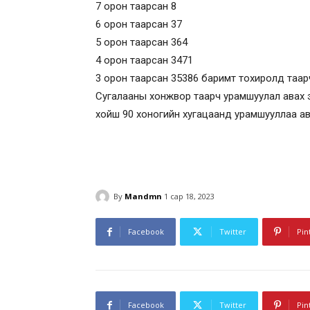
7 орон таарсан 8
6 орон таарсан 37
5 орон таарсан 364
4 орон таарсан 3471
3 орон таарсан 35386 баримт тохиролд таар
Сугалааны хонжвор таарч урамшуулал авах 
хойш 90 хоногийн хугацаанд урамшууллаа ав
By
Mandmn
1 сар 18, 2023
Facebook
Twitter
Pin
Facebook
Twitter
Pin