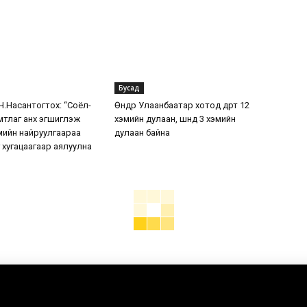
Бусад
.Насантогтох: “Соёл-
Өнөөдөр Улаанбаатар хотод өдөртөө 12
мтлаг анх эгшиглэж
хэмийн дулаан, шөнөдөө 3 хэмийн
жмийн найруулгаараа
дулаан байна
 хугацаагаар аялуулна