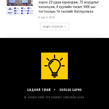
БИДНИЙ ТУХАЙ
ХОЛБОО БАРИХ
© ЗОХИОГЧИЙН ЭРХ ХУУЛИАР ХАМГААЛАГДСАН.