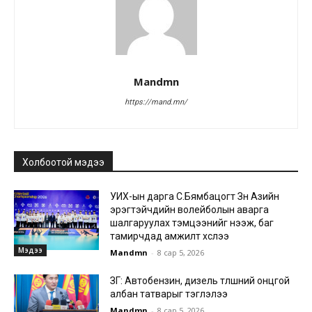
Mandmn
https://mand.mn/
Холбоотой мэдээ
УИХ-ын дарга С.Бямбацогт Зүүн Азийн
эрэгтэйчүүдийн волейболын аварга
шалгаруулах тэмцээнийг нээж, баг
тамирчдад амжилт хүслээ
Мэдээ
Mandmn
-
8 сар 5, 2026
ЗГ: Автобензин, дизель түлшний онцгой
албан татварыг тэглэлээ
Mandmn
-
8 сар 5, 2026