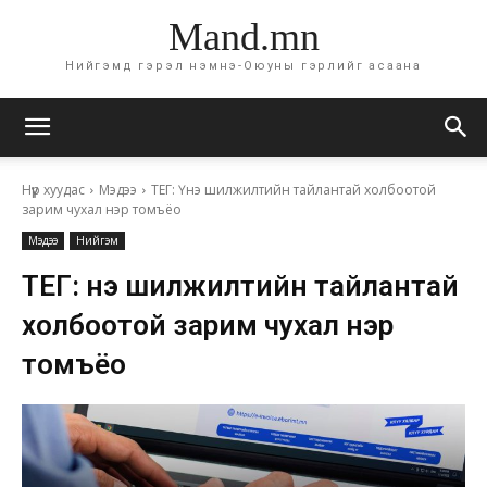
Mand.mn
Нийгэмд гэрэл нэмнэ-Оюуны гэрлийг асаана
Нүүр хуудас
Мэдээ
ТЕГ: Үнэ шилжилтийн тайлантай холбоотой
зарим чухал нэр томъёо
Мэдээ
Нийгэм
ТЕГ: Үнэ шилжилтийн тайлантай
холбоотой зарим чухал нэр
томъёо