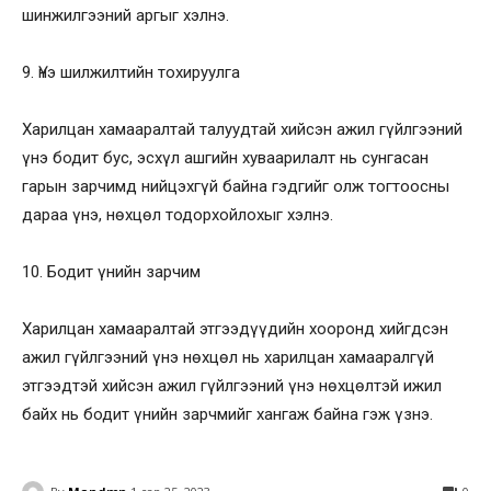
шинжилгээний аргыг хэлнэ.
9. Үнэ шилжилтийн тохируулга
Харилцан хамааралтай талуудтай хийсэн ажил гүйлгээний
үнэ бодит бус, эсхүл ашгийн хуваарилалт нь сунгасан
гарын зарчимд нийцэхгүй байна гэдгийг олж тогтоосны
дараа үнэ, нөхцөл тодорхойлохыг хэлнэ.
10. Бодит үнийн зарчим
Харилцан хамааралтай этгээдүүдийн хооронд хийгдсэн
ажил гүйлгээний үнэ нөхцөл нь харилцан хамааралгүй
этгээдтэй хийсэн ажил гүйлгээний үнэ нөхцөлтэй ижил
байх нь бодит үнийн зарчмийг хангаж байна гэж үзнэ.