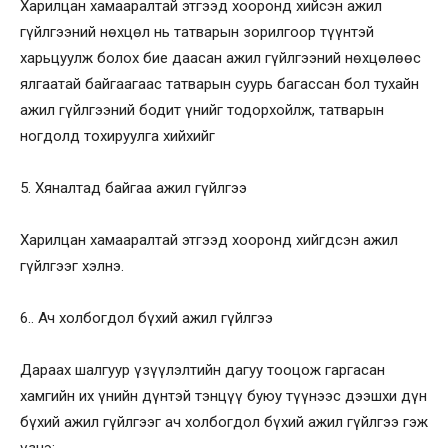
Харилцан хамааралтай этгээд хооронд хийсэн ажил
гүйлгээний нөхцөл нь татварын зорилгоор түүнтэй
харьцуулж болох бие даасан ажил гүйлгээний нөхцөлөөс
ялгаатай байгаагаас татварын суурь багассан бол тухайн
ажил гүйлгээний бодит үнийг тодорхойлж, татварын
ногдолд тохируулга хийхийг
5. Хяналтад байгаа ажил гүйлгээ
Харилцан хамааралтай этгээд хооронд хийгдсэн ажил
гүйлгээг хэлнэ.
6.. Ач холбогдол бүхий ажил гүйлгээ
Дараах шалгуур үзүүлэлтийн дагуу тооцож гаргасан
хамгийн их үнийн дүнтэй тэнцүү буюу түүнээс дээшхи дүн
бүхий ажил гүйлгээг ач холбогдол бүхий ажил гүйлгээ гэж