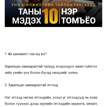
1. Үнэ шилжилт гэж юу вэ?
Харилцан хамааралтай талууд хоорондоо ажил гүйлгээ
хийх үеийн үнэ болон бусад нөхцлийг хэлнэ.
2. Харилцан хамааралтай этгээд
Нэг этгээд нөгөө этгээдийн, эсхүл уг этгээдүүд нь хоёр
болон түүнээс дээш хуулийн этгээдийн хөрөнгө, хяналт,