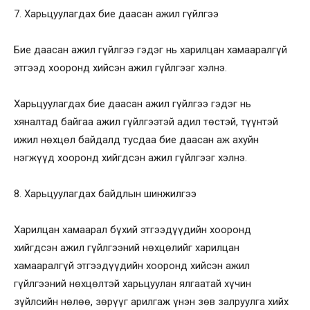
7. Харьцуулагдах бие даасан ажил гүйлгээ
Бие даасан ажил гүйлгээ гэдэг нь харилцан хамааралгүй
этгээд хооронд хийсэн ажил гүйлгээг хэлнэ.
Харьцуулагдах бие даасан ажил гүйлгээ гэдэг нь
хяналтад байгаа ажил гүйлгээтэй адил төстэй, түүнтэй
ижил нөхцөл байдалд тусдаа бие даасан аж ахуйн
нэгжүүд хооронд хийгдсэн ажил гүйлгээг хэлнэ.
8. Харьцуулагдах байдлын шинжилгээ
Харилцан хамаарал бүхий этгээдүүдийн хооронд
хийгдсэн ажил гүйлгээний нөхцөлийг харилцан
хамааралгүй этгээдүүдийн хооронд хийсэн ажил
гүйлгээний нөхцөлтэй харьцуулан ялгаатай хүчин
зүйлсийн нөлөө, зөрүүг арилгаж үнэн зөв залруулга хийх