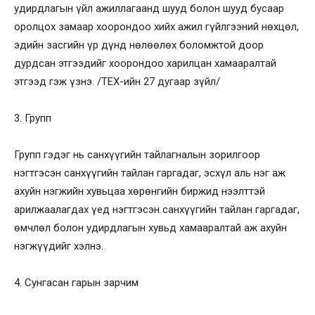
удирдлагын үйл ажиллагаанд шууд болон шууд бусаар
оролцох замаар хоорондоо хийх ажил гүйлгээний нөхцөл,
эдийн засгийн үр дүнд нөлөөлөх боломжтой доор
дурдсан этгээдийг хоорондоо харилцан хамааралтай
этгээд гэж үзнэ. /ТЕХ-ийн 27 дугаар зүйл/
3. Групп
Групп гэдэг нь санхүүгийн тайлагналын зорилгоор
нэгтгэсэн санхүүгийн тайлан гаргадаг, эсхүл аль нэг аж
ахуйн нэгжийн хувьцаа хөрөнгийн биржид нээлттэй
арилжаалагдах үед нэгтгэсэн санхүүгийн тайлан гаргадаг,
өмчлөл болон удирдлагын хувьд хамааралтай аж ахуйн
нэгжүүдийг хэлнэ.
4. Сунгасан гарын зарчим