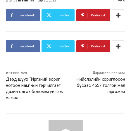
By
Mandmn
1 сар 25, 2023
0
Facebook
Twitter
Pinterest
Facebook
Twitter
Pinterest
өмнөх нийтлэл
Дараагийн нийтлэл
Дээд шүүх “Иргэний зориг
Нийслэлийн хориглосон
ногоон нам”-ын гэрчилгээг
бүсээс 4557 толгой мал
дахин олгох боломжгүй гэж
гаргажээ
үзжээ