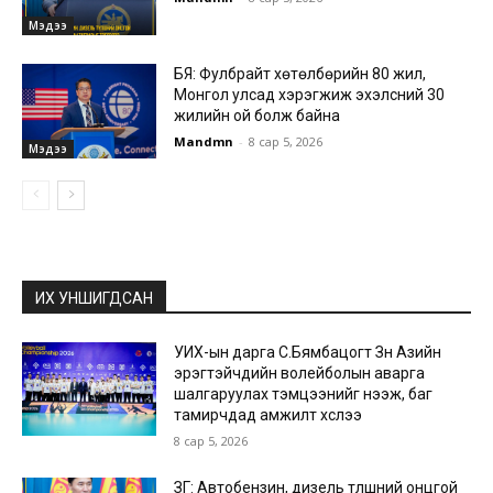
Мэдээ
БЯ: Фулбрайт хөтөлбөрийн 80 жил,
Монгол улсад хэрэгжиж эхэлсний 30
жилийн ой болж байна
Mandmn
-
8 сар 5, 2026
Мэдээ
ИХ УНШИГДСАН
УИХ-ын дарга С.Бямбацогт Зүүн Азийн
эрэгтэйчүүдийн волейболын аварга
шалгаруулах тэмцээнийг нээж, баг
тамирчдад амжилт хүслээ
8 сар 5, 2026
ЗГ: Автобензин, дизель түлшний онцгой