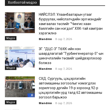
Холбоотой мэдээ
НИЙСЛЭЛ: Улаанбаатарын утааг
бууруулах, нийслэлчүүдийн эрүүл мэндийг
хамгаалах төслийг “Чингис хаан
баялгийн сан нэгдэл” ХХК-тай хамтран
хэрэгжүүлнэ
Мэдээ
Mandmn
-
8 сар 7, 2026
ЗГ: “ДЦС-3” ТӨХК-ийн нэн
шаардлагатай “Турбингенератор-5”-ын
шинэчлэлийн төсвийг шийдвэрлэхээр
болжээ
Мэдээ
Mandmn
-
8 сар 7, 2026
СХД: Сургууль, цэцэрлэгийн
автомашины зогсоолыг нэмэгдүүлэх
зорилгоор дүүргийн 19-р хороонд 92-р
цэцэрлэгийн урд талд 62 автомашины
зогсоол барьжээ
Мэдээ
Mandmn
-
8 сар 7, 2026