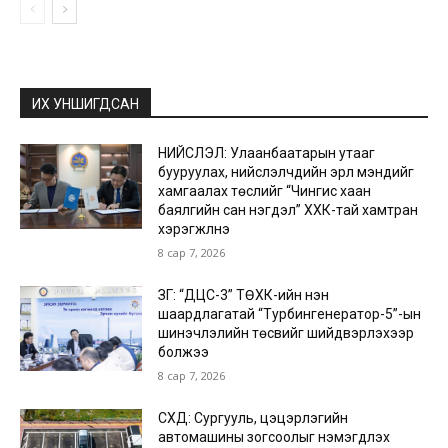
ИХ УНШИГДСАН
НИЙСЛЭЛ: Улаанбаатарын утааг
бууруулах, нийслэлчүүдийн эрүүл мэндийг
хамгаалах төслийг “Чингис хаан
баялгийн сан нэгдэл” ХХК-тай хамтран
хэрэгжүүлнэ
8 сар 7, 2026
ЗГ: “ДЦС-3” ТӨХК-ийн нэн
шаардлагатай “Турбингенератор-5”-ын
шинэчлэлийн төсвийг шийдвэрлэхээр
болжээ
8 сар 7, 2026
СХД: Сургууль, цэцэрлэгийн
автомашины зогсоолыг нэмэгдүүлэх