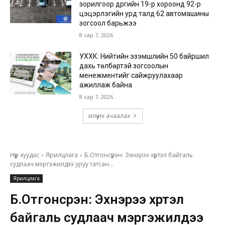
зорилгоор дүүргийн 19-р хороонд 92-р
цэцэрлэгийн урд талд 62 автомашины
зогсоол барьжээ
8 сар 7, 2026
УХХК: Нийтийн эзэмшлийн 50 байршил
дахь төлбөртэй зогсоолын
менежментийг сайжруулахаар
ажиллаж байна
8 сар 7, 2026
илүү их ачаалах