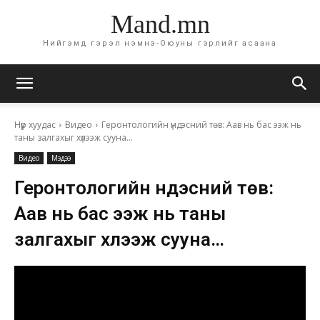
Mand.mn
Нийгэмд гэрэл нэмнэ-Оюуны гэрлийг асаана
Нүүр хуудас
Видео
Геронтологийн үндэсний төв: Аав нь бас ээж нь
таны залгахыг хүлээж сууна...
Видео
Мэдээ
Геронтологийн үндэсний төв:
Аав нь бас ээж нь таны
залгахыг хүлээж сууна…