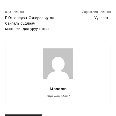
өмнөх нийтлэл
Дараагийн нийтлэл
Б.Отгонсүрэн: Эхнэрээ хүртэл
Уулзалт…
байгаль судлаач
мэргэжилдээ уруу татсан…
Mandmn
https://mand.mn/