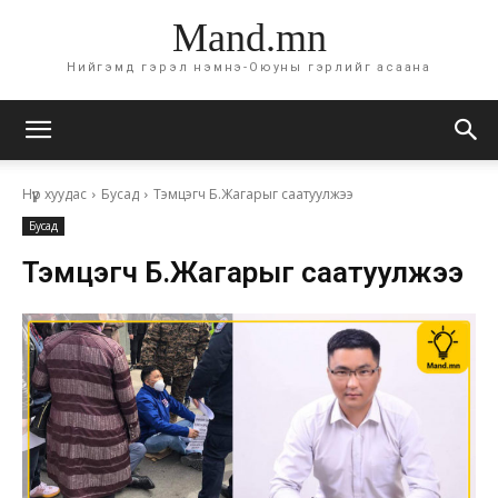
Mand.mn
Нийгэмд гэрэл нэмнэ-Оюуны гэрлийг асаана
Нүүр хуудас
Бусад
Тэмцэгч Б.Жагарыг саатуулжээ
Бусад
Тэмцэгч Б.Жагарыг саатуулжээ