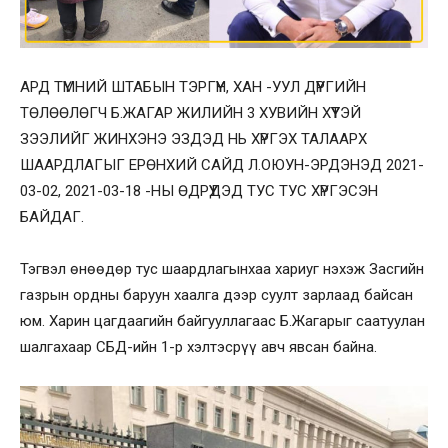
АРД ТҮМНИЙ ШТАБЫН ТЭРГҮҮН, ХАН -УУЛ ДҮҮРГИЙН
ТӨЛӨӨЛӨГЧ Б.ЖАГАР ЖИЛИЙН 3 ХУВИЙН ХҮҮТЭЙ
ЗЭЭЛИЙГ ЖИНХЭНЭ ЭЗДЭД НЬ ХҮРГЭХ ТАЛААРХ
ШААРДЛАГЫГ ЕРӨНХИЙ САЙД Л.ОЮУН-ЭРДЭНЭД 2021-
03-02, 2021-03-18 -НЫ ӨДРҮҮДЭД ТУС ТУС ХҮРГЭСЭН
БАЙДАГ.
Тэгвэл өнөөдөр тус шаардлагынхаа хариуг нэхэж Засгийн
газрын ордны баруун хаалга дээр суулт зарлаад байсан
юм. Харин цагдаагийн байгууллагаас Б.Жагарыг саатуулан
шалгахаар СБД-ийн 1-р хэлтэсрүү авч явсан байна.