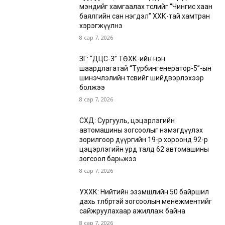
мэндийг хамгаалах төслийг “Чингис хаан
баялгийн сан нэгдэл” ХХК-тай хамтран
хэрэгжүүлнэ
8 сар 7, 2026
ЗГ: “ДЦС-3” ТӨХК-ийн нэн
шаардлагатай “Турбингенератор-5”-ын
шинэчлэлийн төсвийг шийдвэрлэхээр
болжээ
8 сар 7, 2026
СХД: Сургууль, цэцэрлэгийн
автомашины зогсоолыг нэмэгдүүлэх
зорилгоор дүүргийн 19-р хороонд 92-р
цэцэрлэгийн урд талд 62 автомашины
зогсоол барьжээ
8 сар 7, 2026
УХХК: Нийтийн эзэмшлийн 50 байршил
дахь төлбөртэй зогсоолын менежментийг
сайжруулахаар ажиллаж байна
8 сар 7, 2026