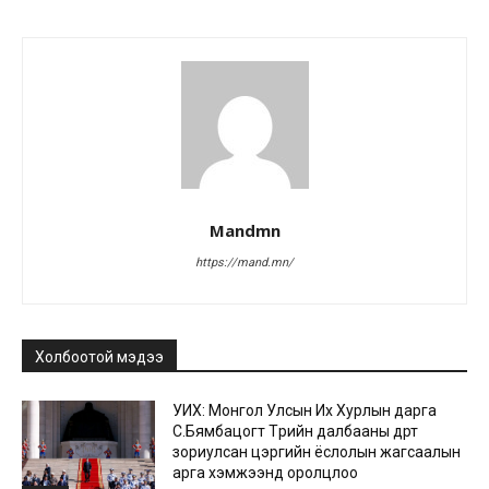
Mandmn
https://mand.mn/
Холбоотой мэдээ
УИХ: Монгол Улсын Их Хурлын дарга
С.Бямбацогт Төрийн далбааны өдөрт
зориулсан цэргийн ёслолын жагсаалын
арга хэмжээнд оролцлоо