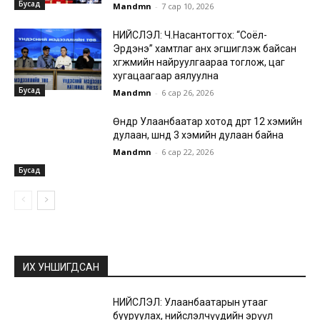
Бусад
Mandmn
-
7 сар 10, 2026
НИЙСЛЭЛ: Ч.Насантогтох: “Соёл-
Эрдэнэ” хамтлаг анх эгшиглэж байсан
хөгжмийн найруулгаараа тоглож, цаг
хугацаагаар аялуулна
Бусад
Mandmn
-
6 сар 26, 2026
Өнөөдөр Улаанбаатар хотод өдөртөө 12 хэмийн
дулаан, шөнөдөө 3 хэмийн дулаан байна
Mandmn
-
6 сар 22, 2026
Бусад
ИХ УНШИГДСАН
НИЙСЛЭЛ: Улаанбаатарын утааг
бууруулах, нийслэлчүүдийн эрүүл