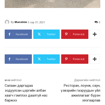
By
Mandmn
3 сар 31, 2021
0
Facebook
Twitter
Pinterest
Facebook
Twitter
Pinterest
өмнөх нийтлэл
Дараагийн нийтлэл
Салаан даргадаа
Ресторан, лоунж, саун,
зодуулсан цэргийн албан
үзвэрийн газруудын үйл
хаагч гэмтлээ даалгүй нас
ажиллагааг бүрэн
баржээ
хязгаарлав