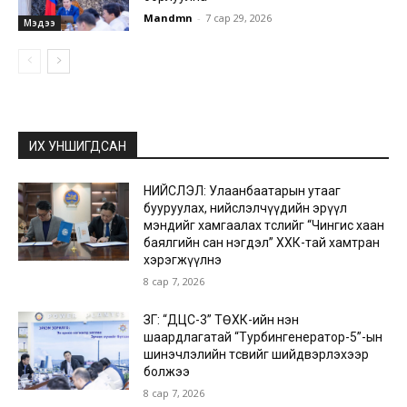
Mandmn
-
7 сар 29, 2026
Мэдээ
ИХ УНШИГДСАН
НИЙСЛЭЛ: Улаанбаатарын утааг
бууруулах, нийслэлчүүдийн эрүүл
мэндийг хамгаалах төслийг “Чингис хаан
баялгийн сан нэгдэл” ХХК-тай хамтран
хэрэгжүүлнэ
8 сар 7, 2026
ЗГ: “ДЦС-3” ТӨХК-ийн нэн
шаардлагатай “Турбингенератор-5”-ын
шинэчлэлийн төсвийг шийдвэрлэхээр
болжээ
8 сар 7, 2026