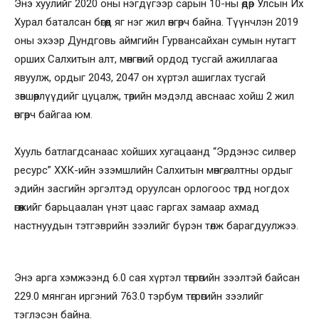
Энэ хуулийг 2020 оны нэгдүгээр сарын 10-ны өдөр Улсын Их
Хурал баталсан бөгөөд яг нэг жил өнгөрч байна. Түүнчлэн 2019
оны эхээр Дундговь аймгийн Гурвансайхан сумын нутагт
орших Салхитын алт, мөнгөний ордод тусгай ажиллагаа
явуулж, ордыг 2043, 2047 он хүртэл ашиглах тусгай
зөвшөөрлүүдийг цуцалж, төрийн мэдэлд авснаас хойш 2 жил
өнгөрч байгаа юм.
Хууль батлагдсанаас хойших хугацаанд “Эрдэнэс силвер
ресурс” ХХК-ийн эзэмшлийн Салхитын мөнгө, алтны ордыг
эдийн засгийн эргэлтэд оруулсан орлогоос төрд ногдох
өгөөжийг барьцаалан үнэт цаас гаргах замаар ахмад
настнуудын тэтгэврийн зээлийг бүрэн төлж барагдуулжээ.
Энэ арга хэмжээнд 6.0 сая хүртэл төгрөгийн зээлтэй байсан
229.0 мянган иргэний 763.0 тэрбум төгрөгийн зээлийг
тэглэсэн байна.