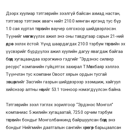
Дээрх хуулиар тэтгэврийн зээлгүй байсан ахмад настан,
тэтгэвэр тэтгэмж авагч нийт 210.0 мянган иргэнд тус бүр
1.0 сая хүртэл төгрөгийн ваучер олгохоор шийдвэрлэсэн.
Түүнийг мөнгөжүүлэх ажил энэ оны тавдугаар сарын 21-ний
өдрөөс эхлэх ёстой. Үүнд шаардагдах 210.0 тэрбум төгрөгийн эх
үүсвэрийг бүрдүүлэх ажил хуулийн дагуу явагдаж байгаа
бөгөөд хугацаандаа хэрэгжинэ гэдгийг “Эрдэнэс силвер
ресурс” компанийн гүйцэтгэх захирал Т.Мөнхбаяр хэллээ.
Түүнчлэн тус компани Овоот хярын ордын тусгай
зөвшөөрлийг Засгийн газрын шийдвэрээр эзэмшиж, хайгуул
хийснээр алтны нөөцийг 53.1 тонноор нэмэгдүүлсэн байна.
Тэтгэврийн зээл тэглэх зорилгоор “Эрдэнэс Монгол”
компаниас 5 жилийн хугацаатай, 725.0 орчим тэрбум
төгрөгийн бондыг Монголбанкинд байршуулсан бөгөөд энэ
бондыг Нийгмийн даатгалын сангийн хөрөнгөөр барьцаалсан