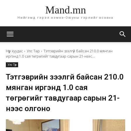
Mand.mn
Нийгэмд гэрэл нэмнэ-Оюуны гэрлийг асаана
Нүүр хуудас
Улс Төр
Тэтгэврийн зээлгүй байсан 210.0 мянган
иргэнд 1.0 сая төгрөгийг тавдугаар сарын 21-нээс...
Улс Төр
Тэтгэврийн зээлгүй байсан 210.0
мянган иргэнд 1.0 сая
төгрөгийг тавдугаар сарын 21-
нээс олгоно