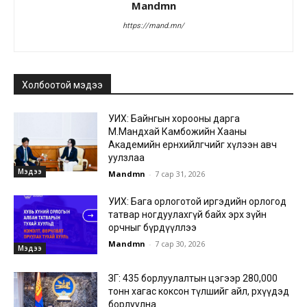
Mandmn
https://mand.mn/
Холбоотой мэдээ
УИХ: Байнгын хорооны дарга
М.Мандхай Камбожийн Хааны
Академийн ерөнхийлөгчийг хүлээн авч
уулзлаа
Мэдээ
Mandmn
-
7 сар 31, 2026
УИХ: Бага орлоготой иргэдийн орлогод
татвар ногдуулахгүй байх эрх зүйн
орчныг бүрдүүллээ
Mandmn
-
7 сар 30, 2026
Мэдээ
ЗГ: 435 борлуулалтын цэгээр 280,000
тонн хагас коксон түлшийг айл, өрхүүдэд
борлуулна