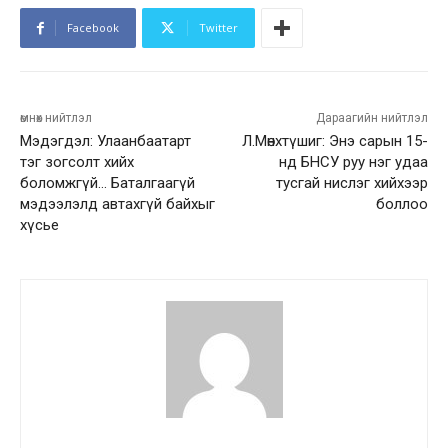
Facebook
Twitter
өмнөх нийтлэл
Дараагийн нийтлэл
Мэдэгдэл: Улаанбаатарт
Л.Мөнхтүшиг: Энэ сарын 15-
тэг зогсолт хийх
нд БНСУ руу нэг удаа
боломжгүй… Баталгаагүй
тусгай нислэг хийхээр
мэдээлэлд автахгүй байхыг
боллоо
хүсье