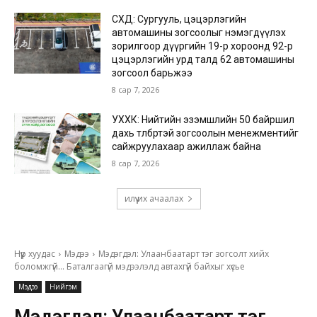
СХД: Сургууль, цэцэрлэгийн
автомашины зогсоолыг нэмэгдүүлэх
зорилгоор дүүргийн 19-р хороонд 92-р
цэцэрлэгийн урд талд 62 автомашины
зогсоол барьжээ
8 сар 7, 2026
УХХК: Нийтийн эзэмшлийн 50 байршил
дахь төлбөртэй зогсоолын менежментийг
сайжруулахаар ажиллаж байна
8 сар 7, 2026
илүү их ачаалах