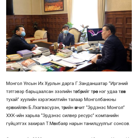
Монгол Улсын Их Хурлын дарга Г.Занданшатар “Иргэний
тэтгэвэр барьцаалсан зээлийн төлбөрийг төрөөс нэг удаа төлөх
тухай” хуулийн хэрэгжилтийн талаар Монголбанкны
ерөнхийлөгч Б.Лхагвасүрэн, төрийн өмчит “Эрдэнэс Монгол”
ХХК-ийн харьяа “Эрдэнэс силвер ресурс” компанийн
гүйцэтгэх захирал Т.Мөнхбаяр нарын танилцуулгыг сонсов.