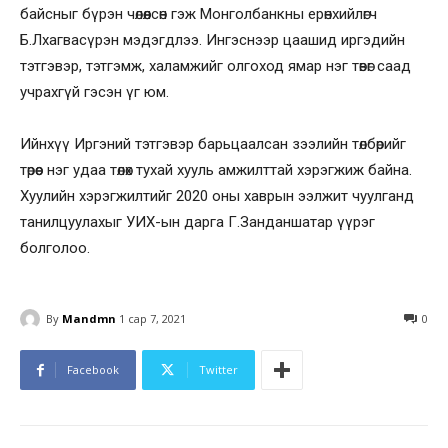
байсныг бүрэн чөлөөлсөн гэж Монголбанкны ерөнхийлөгч
Б.Лхагвасүрэн мэдэгдлээ. Ингэснээр цаашид иргэдийн
тэтгэвэр, тэтгэмж, халамжийг олгоход ямар нэг төвөг саад
учрахгүй гэсэн үг юм.
Ийнхүү Иргэний тэтгэвэр барьцаалсан зээлийн төлбөрийг
төрөөс нэг удаа төлөх тухай хууль амжилттай хэрэгжиж байна.
Хуулийн хэрэгжилтийг 2020 оны хаврын ээлжит чуулганд
танилцуулахыг УИХ-ын дарга Г.Занданшатар үүрэг
болголоо.
By
Mandmn
1 сар 7, 2021
0
Facebook
Twitter