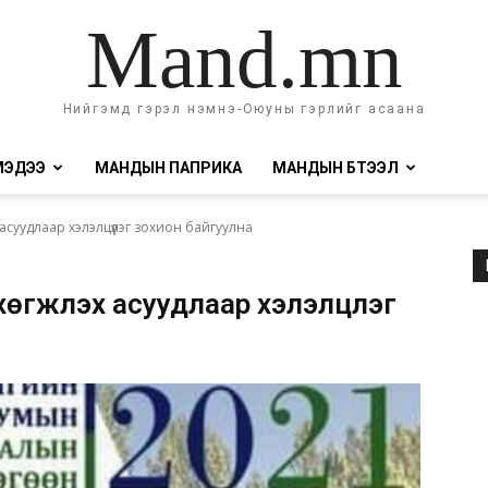
Mand.mn
Нийгэмд гэрэл нэмнэ-Оюуны гэрлийг асаана
МЭДЭЭ
МАНДЫН ПАПРИКА
МАНДЫН БҮТЭЭЛ
х асуудлаар хэлэлцүүлэг зохион байгуулна
өгжүүлэх асуудлаар хэлэлцүүлэг