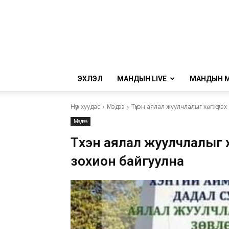
ЭХЛЭЛ
МАНДЫН LIVE
МАНДЫН 
Нүүр хуудас
Мэдээ
Түүхэн аялал жуулчлалыг хөгжүүлэ
Мэдээ
Түүхэн аялал жуулчлалыг х
зохион байгуулна