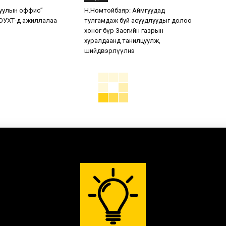
уулын оффис”
Н.Номтойбаяр: Аймгуудад
ОУХТ-д ажиллалаа
тулгамдаж буй асуудлуудыг долоо
хоног бүр Засгийн газрын
хуралдаанд танилцуулж,
шийдвэрлүүлнэ