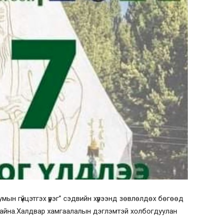
умын гүйцэтгэх үүрэг” сэдвийн хүрээнд зөвлөлдөх бөгөөд
 байна.Халдвар хамгаалалын дэглэмтэй холбогдуулан