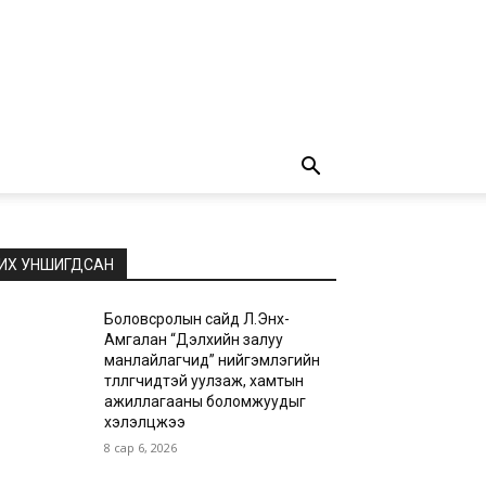
ИХ УНШИГДСАН
Боловсролын сайд Л.Энх-
Амгалан “Дэлхийн залуу
манлайлагчид” нийгэмлэгийн
төлөөлөгчидтэй уулзаж, хамтын
ажиллагааны боломжуудыг
хэлэлцжээ
8 сар 6, 2026