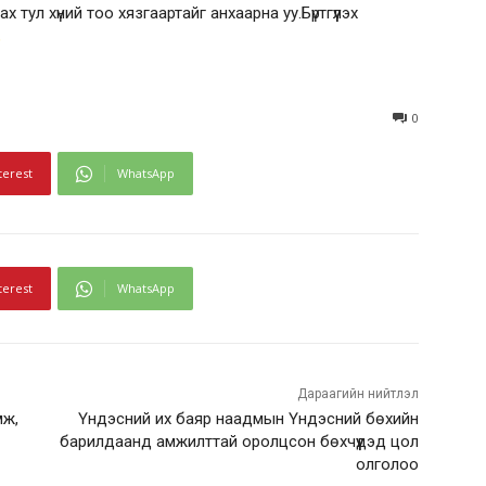
 тул хүний тоо хязгаартайг анхаарна уу.Бүртгүүлэх
9
0
terest
WhatsApp
terest
WhatsApp
Дараагийн нийтлэл
мж,
Үндэсний их баяр наадмын Үндэсний бөхийн
барилдаанд амжилттай оролцсон бөхчүүдэд цол
олголоо