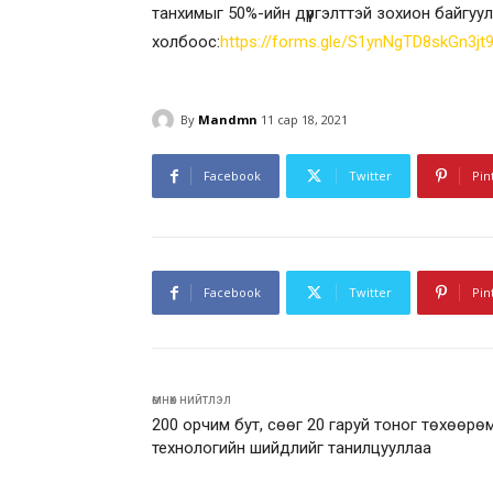
танхимыг 50%-ийн дүүргэлттэй зохион байгуулах
холбоос:
https://forms.gle/S1ynNgTD8skGn3jt
By
Mandmn
11 сар 18, 2021
Facebook
Twitter
Pin
Facebook
Twitter
Pin
өмнөх нийтлэл
200 орчим бут, сөөг 20 гаруй тоног төхөөрө
технологийн шийдлийг танилцууллаа