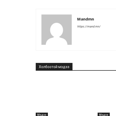
Mandmn
https://mand.mn/
Холбоотой мэдээ
Мэдээ
Мэдээ