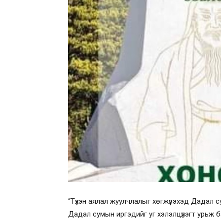
“Түүхэн аялал жуулчлалыг хөгжүүлэхэд Дадал с
Дадал сумын иргэдийг уг хэлэлцүүлэгт урьж