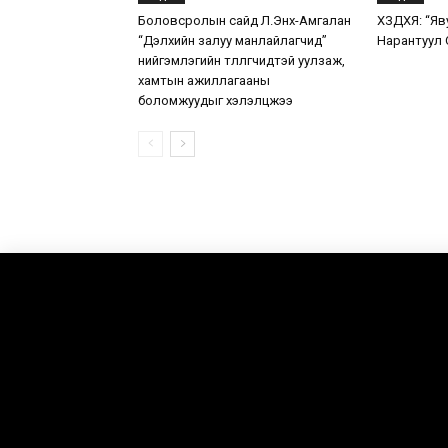
Боловсролын сайд Л.Энх-Амгалан
ХЗДХЯ: “Яв
“Дэлхийн залуу манлайлагчид”
Нарантуул 
нийгэмлэгийн төлөөлөгчидтэй уулзаж,
хамтын ажиллагааны
боломжуудыг хэлэлцжээ