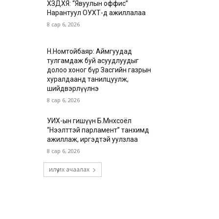
ХЗДХЯ: “Явуулын оффис”
Нарантуул ОУХТ-д ажиллалаа
8 сар 6, 2026
Н.Номтойбаяр: Аймгуудад
тулгамдаж буй асуудлуудыг
долоо хоног бүр Засгийн газрын
хуралдаанд танилцуулж,
шийдвэрлүүлнэ
8 сар 6, 2026
УИХ-ын гишүүн Б.Мөнхсоёл
“Нээлттэй парламент” танхимд
ажиллаж, иргэдтэй уулзлаа
8 сар 6, 2026
илүү их ачаалах