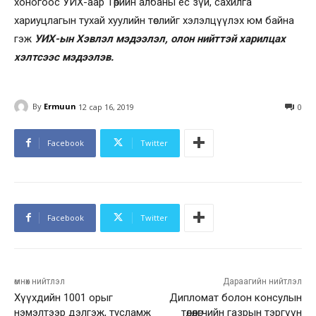
хоногоос УИХ-аар Төрийн албаны ёс зүй, сахилга
хариуцлагын тухай хуулийн төслийг хэлэлцүүлэх юм байна
гэж
УИХ-ын Хэвлэл мэдээлэл, олон нийттэй харилцах
хэлтсээс мэдээлэв.
By
Ermuun
12 сар 16, 2019
0
Facebook
Twitter
Facebook
Twitter
өмнөх нийтлэл
Дараагийн нийтлэл
Хүүхдийн 1001 орыг
Дипломат болон консулын
нэмэлтээр дэлгэж, тусламж
төлөөлөгчийн газрын тэргүүн