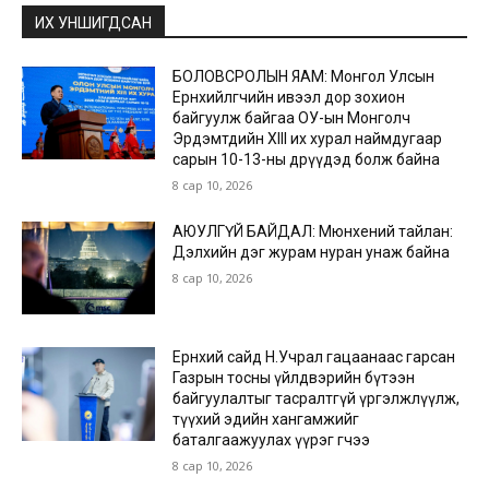
ИХ УНШИГДСАН
БОЛОВСРОЛЫН ЯАМ: Монгол Улсын
Ерөнхийлөгчийн ивээл дор зохион
байгуулж байгаа ОУ-ын Монголч
Эрдэмтдийн XIII их хурал наймдугаар
сарын 10-13-ны өдрүүдэд болж байна
8 сар 10, 2026
АЮУЛГҮЙ БАЙДАЛ: Мюнхений тайлан:
Дэлхийн дэг журам нуран унаж байна
8 сар 10, 2026
Ерөнхий сайд Н.Учрал гацаанаас гарсан
Газрын тосны үйлдвэрийн бүтээн
байгуулалтыг тасралтгүй үргэлжлүүлж,
түүхий эдийн хангамжийг
баталгаажуулах үүрэг өгчээ
8 сар 10, 2026