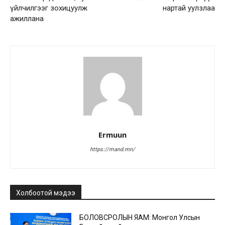
үйлчилгээг зохицуулж
нартай уулзлаа
ажиллана
Ermuun
https://mand.mn/
Холбоотой мэдээ
БОЛОВСРОЛЫН ЯАМ: Монгол Улсын