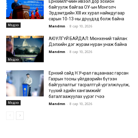
Ерөнхийлөгчийн ивээл дор зохион
байгуулж байгаа ОУ-ын Монголч
Эрдэмтдийн XIII их хурал наймдугаар
сарын 10-13-ны өдрүүдэд болж байна
Мэдээ
Mandmn
-
8 сар 10, 2026
АЮУЛГҮЙ БАЙДАЛ: Мюнхений тайлан:
Дэлхийн дэг журам нуран унаж байна
Mandmn
-
8 сар 10, 2026
Мэдээ
Ерөнхий сайд Н.Учрал гацаанаас гарсан
Газрын тосны үйлдвэрийн бүтээн
байгуулалтыг тасралтгүй үргэлжлүүлж,
түүхий эдийн хангамжийг
баталгаажуулах үүрэг өгчээ
Мэдээ
Mandmn
-
8 сар 10, 2026