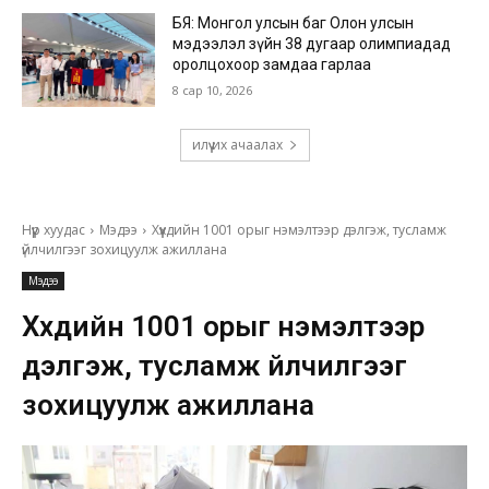
БЯ: Монгол улсын баг Олон улсын
мэдээлэл зүйн 38 дугаар олимпиадад
оролцохоор замдаа гарлаа
8 сар 10, 2026
илүү их ачаалах