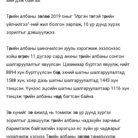
хийгдэж байгаа.
Төрийн албаны зөвлөлөөс 2019 оныг “Иргэн төвтэй төрийн
үйлчилгээ”-ний жил болгон зарлаж, 10 үр дүнд хүрэх
зорилтыг дэвшүүлжээ.
Төрийн албаны шинэчилсэн хууль хэрэгжиж эхэлснээс
хойш өнгөрөгч 11 дүгээр сард анхны төрийн албаны сонгон
шалгаруулалтыг явуулсан. Цахимаар бүртгэл явуулж, нийт
8894 хүн бүртгүүлсэн бөгөөд эхний шатны шалгаруулалтад
1588 хүн, хоёр дахь шатны шалгаруулалтад 1443 хүн
тэнцсэн. Үүнээс эцсийн шатны шалгаруулалтаар 1116 хүн
тэнцэж төрийн албаны нөөцөд багтсан байна.
Зөв хүнийг зөв ажилд нь томилж зөв үр дүнд хүргэх
зорилтыг дэвшүүлж төрийн албаны чадахуйн зарчмыг
баримталж байгаагийн зэрэгцээ ёс зүйн ур чадварыг
чухалчилж үзснээ Төрийн албаны зөвлөлөөс танилцуулж