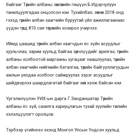
байгааг Төрийн албаны зөвлөлийн гишүүн Б.Идэрчулуун
танилцуулгадаа онцолсон юм. Тухайлбал, зөвхөн 2018 онд
гэхэд төрийн албан хаагчийн буруутай үйл ажиллагаанаас
үүдэн төрд 810 сая төгрөгийн хохирол учирчээ.
Иймд цаашид төрийн албан хаагчдын ёс зүйн асуудлыг
хуульчлах, зарим хуульд байгаа зөрчлүүдийг арилгах, төрийн
албаны холбоотой маргааны хугацааг наашлуулах, төрийн
албан хаагчийн нийгмийн баталгаа, төрийн байгууллагуудын
ажлын уялдаа холбоог сайжруулах зэрэг асуудлыг
шийдвэрлэх шаардлагатай байгааг мөн хэлж байсан юм.
Үргэлжлүүлэн УИХ-ын дарга Г.Занданшатар Төрийн
албаны ёс зүй, сахилга хариуцлагын тухай хуулийн төслийн
хэлэлцүүлэгт оролцов.
Тэрбээр үгийнхээ эхэнд Монгол Улсын Үндсэн хуульд