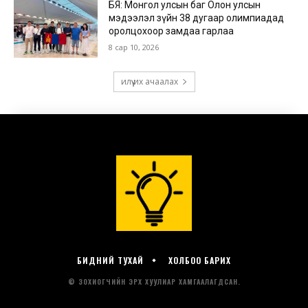
БИДНИЙ ТУХАЙ
ХОЛБОО БАРИХ
© ЗОХИОГЧИЙН ЭРХ ХУУЛИАР ХАМГААЛАГДСАН.