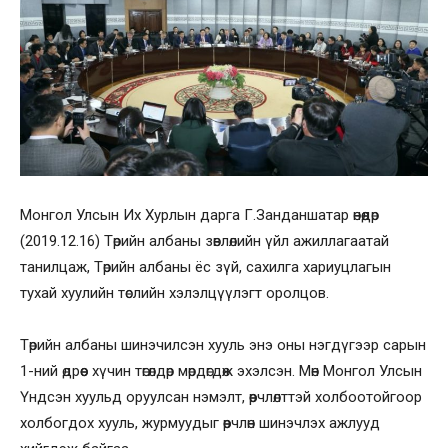
Монгол Улсын Их Хурлын дарга Г.Занданшатар өнөөдөр
(2019.12.16) Төрийн албаны зөвлөлийн үйл ажиллагаатай
танилцаж, Төрийн албаны ёс зүй, сахилга хариуцлагын
тухай хуулийн төслийн хэлэлцүүлэгт оролцов.
Төрийн албаны шинэчилсэн хууль энэ оны нэгдүгээр сарын
1-ний өдрөөс хүчин төгөлдөр мөрдөгдөж эхэлсэн. Мөн Монгол Улсын
Үндсэн хуульд оруулсан нэмэлт, өөрчлөлттэй холбоотойгоор
холбогдох хууль, журмуудыг өөрчлөн шинэчлэх ажлууд