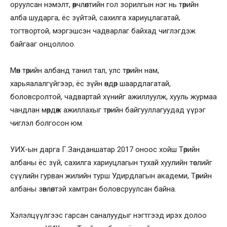
оруулсан нэмэлт, өөрчлөлтийн гол зорилгын нэг нь төрийн
алба шударга, ёс зүйтэй, сахилга хариуцлагатай,
тогтвортой, мэргэшсэн чадварлаг байхад чиглэгдэж
байгааг онцоллоо.
Мөн төрийн албанд танил тал, улс төрийн нам,
харьяалалгүйгээр, ёс зүйн өндөр шаардлагатай,
боловсролтой, чадвартай хүнийг ажиллуулж, хууль журмаа
чандлан мөрдөж ажиллахыг төрийн байгууллагуудад үүрэг
чиглэл болгосон юм.
УИХ-ын дарга Г.Занданшатар 2017 оноос хойш Төрийн
албаны ёс зүй, сахилга хариуцлагын тухай хуулийн төслийг
сүүлийн гурван жилийн турш Удирдлагын академи, Төрийн
албаны зөвлөлтэй хамтран боловсруулсан байна.
Хэлэлцүүлгээс гарсан саналуудыг нэгтгээд ирэх долоо