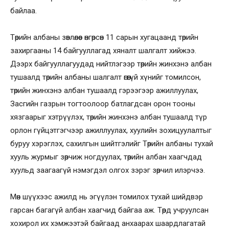
байлаа.
Төрийн албаны зөвлөлөөс өнгөрсөн 11 сарын хугацаанд төрийн
захиргааны 14 байгууллагад хяналт шалгалт хийжээ.
Дээрх байгууллагуудад нийтлэгээр төрийн жинхэнэ албан
тушаалд төрийн албаны шалгалт өгөөгүй хүнийг томилсон,
төрийн жинхэнэ албан тушаалд гэрээгээр ажиллуулах,
Засгийн газрын тогтоолоор батлагдсан орон тооны
хязгаарыг хэтрүүлэх, төрийн жинхэнэ албан тушаалд түр
орлон гүйцэтгэгчээр ажиллуулах, хуулийн зохицуулалтыг
буруу хэрэглэх, сахилгын шийтгэлийг Төрийн албаны тухай
хууль журмыг зөрчиж ногдуулах, төрийн албан хаагчдад
хуульд заагаагүй нэмэгдэл олгох зэрэг зөрчил илэрчээ.
Мөн шүүхээс ажилд нь эгүүлэн томилох тухай шийдвэр
гарсан багагүй албан хаагчид байгаа аж. Төрд учруулсан
хохирол их хэмжээтэй байгаад анхаарах шаардлагатай