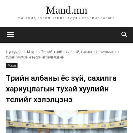
Mand.mn
Нийгэмд гэрэл нэмнэ-Оюуны гэрлийг асаана
Нүүр хуудас
Мэдээ
Төрийн албаны ёс зүй, сахилга хариуцлагын
тухай хуулийн төслийг хэлэлцэнэ
Мэдээ
Төрийн албаны ёс зүй, сахилга
хариуцлагын тухай хуулийн
төслийг хэлэлцэнэ