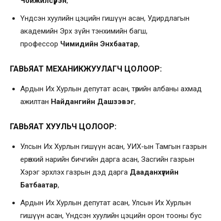
Чойжилсүрэн
,
Үндсэн хуулийн цэцийн гишүүн асан, Удирдлагын
академийн Эрх зүйн тэнхимийн багш,
профессор
Чимидийн Энхбаатар
,
ГАВЬЯАТ МЕХАНИКЖУУЛАГЧ ЦОЛООР:
Ардын Их Хурлын депутат асан, төрийн албаны ахмад
ажилтан
Найдангийн Дашзэвэг
,
ГАВЬЯАТ ХУУЛЬЧ ЦОЛООР:
Улсын Их Хурлын гишүүн асан, УИХ-ын Тамгын газрын
ерөнхий нарийн бичгийн дарга асан, Засгийн газрын
Хэрэг эрхлэх газрын дэд дарга
Дааданхүүгийн
Батбаатар
,
Ардын Их Хурлын депутат асан, Улсын Их Хурлын
гишүүн асан, Үндсэн хуулийн цэцийн орон тооны бус