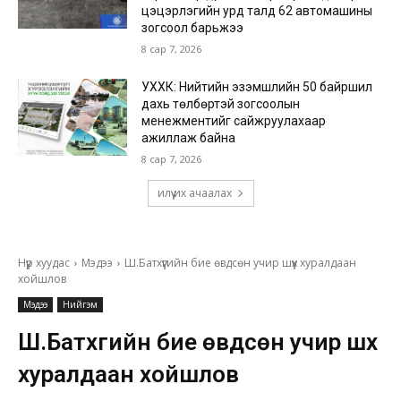
цэцэрлэгийн урд талд 62 автомашины
зогсоол барьжээ
8 сар 7, 2026
УХХК: Нийтийн эзэмшлийн 50 байршил
дахь төлбөртэй зогсоолын
менежментийг сайжруулахаар
ажиллаж байна
8 сар 7, 2026
илүү их ачаалах