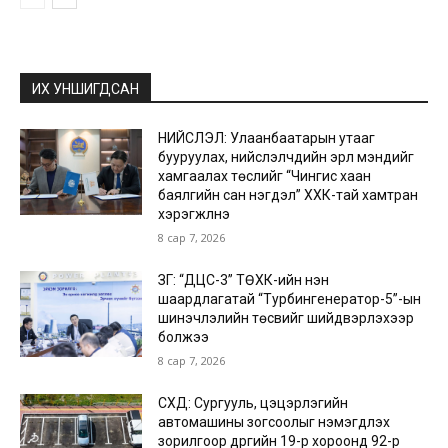
ИХ УНШИГДСАН
НИЙСЛЭЛ: Улаанбаатарын утааг
бууруулах, нийслэлчүүдийн эрүүл мэндийг
хамгаалах төслийг “Чингис хаан
баялгийн сан нэгдэл” ХХК-тай хамтран
хэрэгжүүлнэ
8 сар 7, 2026
ЗГ: “ДЦС-3” ТӨХК-ийн нэн
шаардлагатай “Турбингенератор-5”-ын
шинэчлэлийн төсвийг шийдвэрлэхээр
болжээ
8 сар 7, 2026
СХД: Сургууль, цэцэрлэгийн
автомашины зогсоолыг нэмэгдүүлэх
зорилгоор дүүргийн 19-р хороонд 92-р