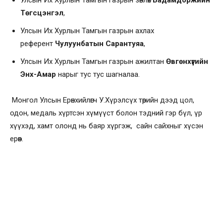
Улсын Их Хурлын Тамгын газрын зөвлөх
Бадамдоржийн
Төгсцэнгэл
,
Улсын Их Хурлын Тамгын газрын ахлах
референт
Чулуунбатын Сарантуяа
,
Улсын Их Хурлын Тамгын газрын ажилтан
Өвгөнхүүгийн
Энх-Амар
нарыг тус тус шагналаа.
Монгол Улсын Ерөнхийлөгч У.Хүрэлсүх төрийн дээд цол,
одон, медаль хүртсэн хүмүүст болон тэдний гэр бүл, үр
хүүхэд, хамт олонд нь баяр хүргэж, сайн сайхныг хүсэн
ерөөв.