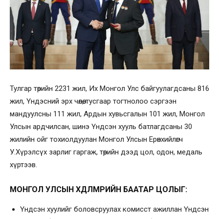
Тулгар төрийн 2231 жил, Их Монгол Улс байгуулагдсаны 816
жил, Үндэсний эрх чөлөө, тусгаар тогтнолоо сэргээн
мандуулсны 111 жил, Ардын хувьсгалын 101 жил, Монгол
Улсын ардчилсан, шинэ Үндсэн хууль батлагдсаны 30
жилийн ойг тохиолдуулан Монгол Улсын Ерөнхийлөгч
У.Хүрэлсүх зарлиг гаргаж, төрийн дээд цол, одон, медаль
хүртээв.
МОНГОЛ УЛСЫН ХӨДӨЛМӨРИЙН БААТАР ЦОЛЫГ:
Үндсэн хуулийг боловсруулах комисст ажиллан Үндсэн