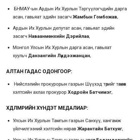
БНМАУ-ын Ардын Их Хурлын Тэргүүлэгчдийн дарга
асан, гавьяат эдийн засагч
Жамбын Гомбожав
,
Ардын Их Хурлын депутат асан, гавьяат эдийн
засагч
Наваанмөнхийн Дэрийлаа
,
Монгол Улсын Их Хурлын дарга асан, гавьяат
хуульч
Данзангийн Лүндээжанцан
,
АЛТАН ГАДАС ОДОНГООР:
Нийслэлийн прокурорын газрын Шүүхэд төрийг төлөөлөх
хэлтсийн ахлах прокурор
Ходройн Батчимэг
,
ХӨДӨЛМӨРИЙН ХҮНДЭТ МЕДАЛИАР:
Улсын Их Хурлын Тамгын газрын Санхүү, хангамж
үйлчилгээний хэлтсийн нярав
Жарантайн Батхуяг
,