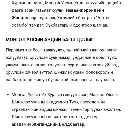
Хурлын депутат, Монгол Улсын Үндсэн хуулийн цэцийн
дарга асан, гавьяат хуульч
Наваанпэрэнлэйн
Жанцан
нарт хүртээж, Хөдөлмөрийн баатрын “Алтан
соёмбо” тэмдэг, Сүхбаатарын одонгоор шагнав.
МОНГОЛ УЛСЫН АРДЫН БАГШ ЦОЛЫГ:
Парламентат ёсыг төлөвшүүлэх, төр, нийгмийн шинэчлэлийг
эхлүүлэхэд оруулсан хувь нэмэр, үндэсний өв соёл, түүх,
уламжлалыг сэргээн хөгжүүлэх, сурталчлан түгээх үйлсэд
оруулсан хичээл зүтгэл, шинжлэх ухаан, боловсролын
салбарт олон жил үр бүтээлтэй ажилласныг нь үнэлэн,
Монгол Улсын Их Хурлын гишүүн асан, Монгол Улсын
Шинжлэх ухааны академийн Түүх, археологийн
хүрээлэнгийн эрдэм шинжилгээний тэргүүлэх ажилтан,
Шинжлэх ухааны гавьяат зүтгэлтэн, доктор,
академич
Жигжидийн Болдбаатар
,