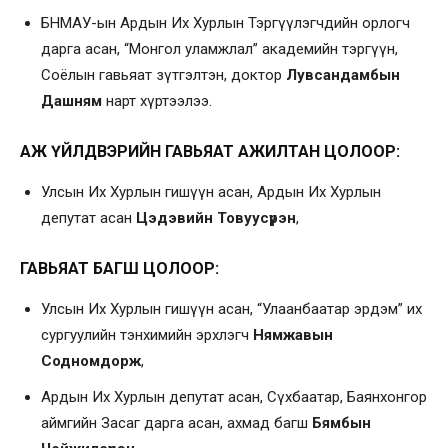
БНМАУ-ын Ардын Их Хурлын Тэргүүлэгчдийн орлогч
дарга асан, “Монгол уламжлал” академийн тэргүүн,
Соёлын гавьяат зүтгэлтэн, доктор
Лувсандамбын
Дашням
нарт хүртээлээ.
АЖ ҮЙЛДВЭРИЙН ГАВЬЯАТ АЖИЛТАН ЦОЛООР:
Улсын Их Хурлын гишүүн асан, Ардын Их Хурлын
депутат асан
Цэдэвийн Товуусүрэн
,
ГАВЬЯАТ БАГШ ЦОЛООР:
Улсын Их Хурлын гишүүн асан, “Улаанбаатар эрдэм” их
сургуулийн тэнхимийн эрхлэгч
Нямжавын
Содномдорж
,
Ардын Их Хурлын депутат асан, Сүхбаатар, Баянхонгор
аймгийн Засаг дарга асан, ахмад багш
Бямбын