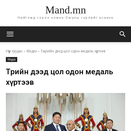
Mand.mn
Нийгэмд гэрэл нэмнэ-Оюуны гэрлийг асаана
Нүүр хуудас
Мэдээ
Төрийн дээд цол одон медаль хүртээв
Мэдээ
Төрийн дээд цол одон медаль
хүртээв