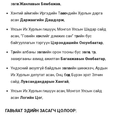
зөвлөх
Жанлавын Бямбажав
,
Хэнтий аймгийн Иргэдийн Төлөөлөгчдийн Хурлын дарга
асан
Даржаагийн Дашдорж
,
Улсын Их Хурлын гишүүн, Монгол Улсын Шадар сайд
асан, “Говийн хөгжлийг дэмжих сан” төрийн бус
байгууллагын тэргүүн
Цэрэндашийн Оюунбаатар
,
Төрийн албаны зөвлөлийн орон тооны бус зөвлөх, төр,
захиргааны ахмад ажилтан
Багаажавын Өнөбаатар
,
Үндэсний аюулгүй байдлын зөвлөлийн шинжээч, Ардын
Их Хурлын депутат асан, Онц бөгөөд Бүрэн эрхт Элчин
сайд
Лувсандандарын Хангай
,
Улсын Их Хурлын гишүүн асан, Монгол Улсын сайд
асан
Логийн Цог
,
ГАВЬЯАТ ЭДИЙН ЗАСАГЧ ЦОЛООР: