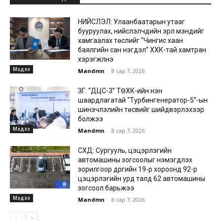
НИЙСЛЭЛ: Улаанбаатарын утааг
бууруулах, нийслэлчүүдийн эрүүл мэндийг
хамгаалах төслийг “Чингис хаан
баялгийн сан нэгдэл” ХХК-тай хамтран
хэрэгжүүлнэ
Мэдээ
Mandmn
-
8 сар 7, 2026
ЗГ: “ДЦС-3” ТӨХК-ийн нэн
шаардлагатай “Турбингенератор-5”-ын
шинэчлэлийн төсвийг шийдвэрлэхээр
болжээ
Мэдээ
Mandmn
-
8 сар 7, 2026
СХД: Сургууль, цэцэрлэгийн
автомашины зогсоолыг нэмэгдүүлэх
зорилгоор дүүргийн 19-р хороонд 92-р
цэцэрлэгийн урд талд 62 автомашины
зогсоол барьжээ
Мэдээ
Mandmn
-
8 сар 7, 2026