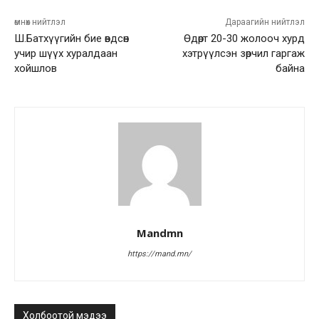
өмнөх нийтлэл
Дараагийн нийтлэл
Ш.Батхүүгийн бие өвдсөн
Өдөрт 20-30 жолооч хурд
учир шүүх хуралдаан
хэтрүүлсэн зөрчил гаргаж
хойшлов
байна
Mandmn
https://mand.mn/
Холбоотой мэдээ