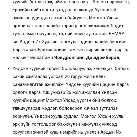
хуулийг батлалцаж, аймаг, орон нутаг болон парламент,
Ерөнхийлөгчийн институтэд олон жил үр бүтээлтэй
ажиллан удирдан зохион байгуулж, Монгол Улсыг
ардчилал, зах зээлийн харилцаанд шилжихэд бодит
хувь нэмэр оруулсан, төр, нийгмийн зүтгэлтэн, БНМАУ-
ын Ардын Их Хурлын Тэргүүлэгчдийн нарийн бичгийн
дарга асан, Ерөнхийлөгчийн Тамгын газрын анхны дарга,
малын гавьяат эмч
Човдронгийн Дашдэмбэрэл
,
Үндсэн хуулийн төслийг боловсруулах, хэлэлцэх, батлах,
сахин хамгаалах үйлсэд 20 гаруй жил идэвх,
санаачилгатай ажиллаж, Үндсэн хуулийн цэцийн дарга,
орлогч дарга, гишүүнээр 26 жил ажиллан Үндсэн
хуулийн цэцийг Монгол Улсад үүсгэн бий болгох,
төлөвшүүлэхэд мэдлэг, боловсрол хичээл зүтгэлээ
зориулан, Үндсэн хууль судлал, Монгол Улсын хууль,
эрх зүйн тогтолцоог бэхжүүлэн хөгжүүлэх үйлсэд
оруулсан жинтэй хувь нэмрийг нь үнэлэн Ардын Их