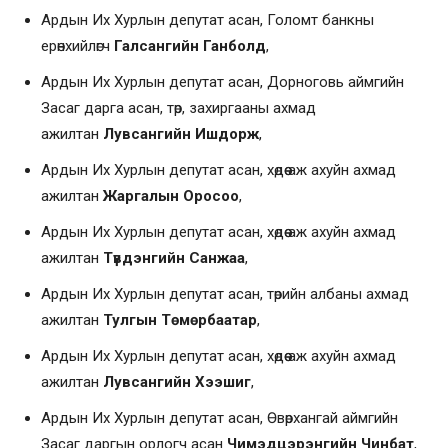
Ардын Их Хурлын депутат асан, Голомт банкны
ерөнхийлөгч
Галсангийн Ганболд
,
Ардын Их Хурлын депутат асан, Дорноговь аймгийн
Засаг дарга асан, төр, захиргааны ахмад
ажилтан
Лувсангийн Ишдорж
,
Ардын Их Хурлын депутат асан, хөдөө аж ахуйн ахмад
ажилтан
Жаргалын Оросоо
,
Ардын Их Хурлын депутат асан, хөдөө аж ахуйн ахмад
ажилтан
Түвдэнгийн Санжаа
,
Ардын Их Хурлын депутат асан, төрийн албаны ахмад
ажилтан
Тулгын Төмөрбаатар
,
Ардын Их Хурлын депутат асан, хөдөө аж ахуйн ахмад
ажилтан
Лувсангийн Хээшиг
,
Ардын Их Хурлын депутат асан, Өвөрхангай аймгийн
Засаг даргын орлогч асан
Чимэдцэрэнгийн Чинбат
,