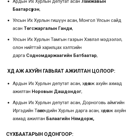
Ардын Их Хурлын депутат асан
Ламжавын
Баатарсүрэн
,
Улсын Их Хурлын гишүүн асан, Монгол Улсын сайд
асан
Төгсжаргалын Ганди
,
Улсын Их Хурлын Тамгын газрын Хэвлэл мэдээлэл,
олон нийттэй харилцах хэлтсийн
дарга
Содномдаржаагийн Батбаатар
,
ХӨДӨӨ АЖ АХУЙН ГАВЬЯАТ АЖИЛТАН ЦОЛООР:
Ардын Их Хурлын депутат асан, хөдөө аж ахуйн ахмад
ажилтан
Норовын Дашдондог
,
Ардын Их Хурлын депутат асан, Дорноговь аймгийн
Иргэдийн Төлөөлөгчдийн Хурлын дарга асан, хөдөө аж ахуйн
ахмад ажилтан
Балаагийн Нямдорж,
СҮХБААТАРЫН ОДОНГООР: