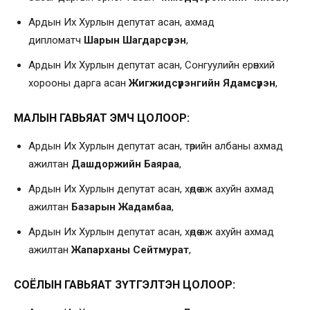
Ардын Их Хурлын депутат асан, ахмад
дипломатч
Шарын Шагдарсүрэн
,
Ардын Их Хурлын депутат асан, Сонгуулийн ерөнхий
хорооны дарга асан
Жигжидсүрэнгийн Ядамсүрэн
,
МАЛЫН ГАВЬЯАТ ЭМЧ ЦОЛООР:
Ардын Их Хурлын депутат асан, төрийн албаны ахмад
ажилтан
Дашдоржийн Баяраа
,
Ардын Их Хурлын депутат асан, хөдөө аж ахуйн ахмад
ажилтан
Базарын Жадамбаа
,
Ардын Их Хурлын депутат асан, хөдөө аж ахуйн ахмад
ажилтан
Жапарханы
Сейтмурат
,
СОЁЛЫН ГАВЬЯАТ ЗҮТГЭЛТЭН ЦОЛООР: