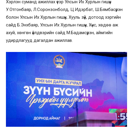
Хэрлэн суманд ажиллах үеэр Улсын Их Хурлын гишүүн
У.Отгонбаяр, Л.Соронзонболд, Ц.Идэрбат, Ш.Бямбасүрэн
болон Улсын Их Хурлын гишүүн, Хууль зүй, дотоод хэргийн
сайд Б.Энхбаяр, Улсын Их Хурлын гишүүн, Хүнс, хөдөө аж
ахуй, хөнгөн үйлдвэрийн сайд М.Бадамсүрэн, аймгийн
удирдлагууд дагалдан ажиллав.