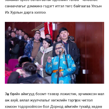
санаачлагыг дэмжинэ гэдэгт итгэл төгс байгаагаа Улсын
Их Хурлын дарга хэллээ.
Зүүн бүсийн аймгууд боомт-тээвэр ложистик, эрчимжсэн мал
аж ахуй, аялал жуулчлалыг хөгжлийн тэргүүлэх чиглэл
хэмээн тодорхойлсон бол Дорнод аймгийн тухайд хөдөө