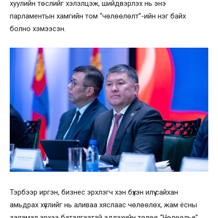
хуулийн төслийг хэлэлцэж, шийдвэрлэх нь энэ
парламентын хамгийн том “чөлөөлөлт”-ийн нэг байх
болно хэмээсэн.
Тэрбээр иргэн, бизнес эрхлэгч хэн бүхэн илүү сайхан
амьдрах хүслийг нь аливаа хяслаас чөлөөлөх, жам ёсны
заяамал эрхээ баталгаатай эдлэхийн төлөө “Чөлөөлье”