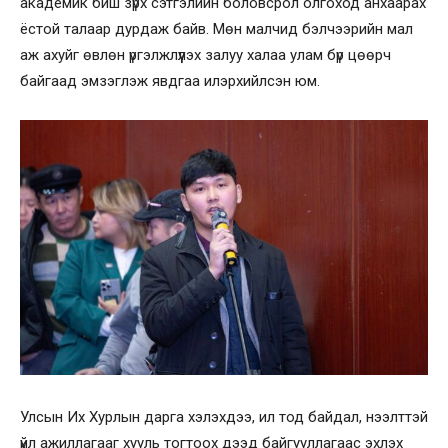
академик биш зүрх сэтгэлийн боловсрол олгоход анхаарах
ёстой талаар дурдаж байв. Мөн малчид бэлчээрийн мал
аж ахуйг өвлөн үргэлжлүүлэх залуу халаа улам бүр цөөрч
байгаад эмзэглэж явдгаа илэрхийлсэн юм.
Улсын Их Хурлын дарга хэлэхдээ, ил тод байдал, нээлттэй
үйл ажиллагааг хууль тогтоох дээд байгууллагаас эхлэх