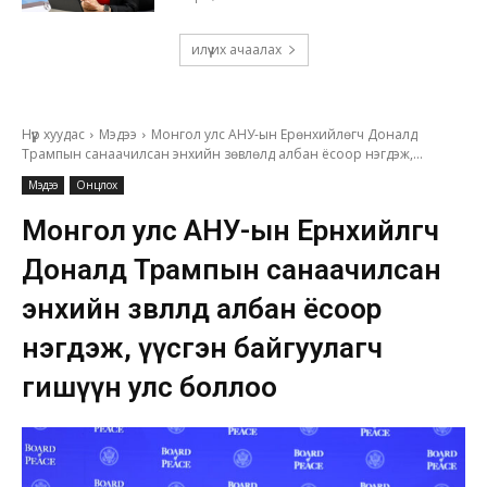
илүү их ачаалах