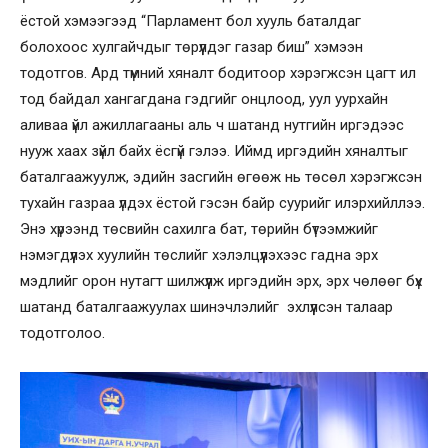
ёстой хэмээгээд “Парламент бол хууль баталдаг
болохоос хулгайчдыг төрүүлдэг газар биш” хэмээн
тодотгов. Ард түмний хяналт бодитоор хэрэгжсэн цагт ил
тод байдал хангагдана гэдгийг онцлоод, уул уурхайн
аливаа үйл ажиллагааны аль ч шатанд нутгийн иргэдээс
нууж хаах зүйл байх ёсгүй гэлээ. Иймд иргэдийн хяналтыг
баталгаажуулж, эдийн засгийн өгөөж нь төсөл хэрэгжсэн
тухайн газраа үлдэх ёстой гэсэн байр суурийг илэрхийллээ.
Энэ хүрээнд төсвийн сахилга бат, төрийн бүтээмжийг
нэмэгдүүлэх хуулийн төслийг хэлэлцүүлэхээс гадна эрх
мэдлийг орон нутагт шилжүүлж иргэдийн эрх, эрх чөлөөг бүх
шатанд баталгаажуулах шинэчлэлийг эхлүүлсэн талаар
тодотголоо.