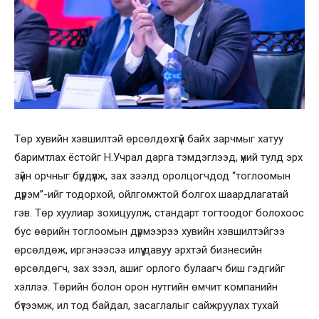
Төр хувийн хэвшилтэй өрсөлдөхгүй байх зарчмыг хатуу
баримтлах ёстойг Н.Учрал дарга тэмдэглээд, үүний тулд эрх
зүйн орчныг бүрдүүлж, зах зээлд оролцогчдод “тоглоомын
дүрэм”-ийг тодорхой, ойлгомжтой болгох шаардлагатай
гэв. Төр хуулиар зохицуулж, стандарт тогтоодог болохоос
бус өөрийн тоглоомын дүрмээрээ хувийн хэвшилтэйгээ
өрсөлдөж, иргэнээсээ илүү давуу эрхтэй бизнесийн
өрсөлдөгч, зах зээл, ашиг орлого булаагч биш гэдгийг
хэллээ. Төрийн болон орон нутгийн өмчит компанийн
бүтээмж, ил тод байдал, засаглалыг сайжруулах тухай