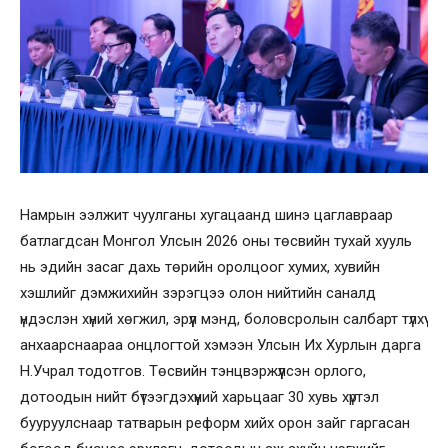
Намрын ээлжит чуулганы хугацаанд шинэ цаглавраар
батлагдсан Монгол Улсын 2026 оны төсвийн тухай хууль
нь эдийн засаг дахь төрийн оролцоог хумих, хувийн
хэшлийг дэмжихийн зэрэгцээ олон нийтийн саналд
үндэслэн хүний хөгжил, эрүүл мэнд, боловсролын салбарт түлхүү
анхаарснаараа онцлогтой хэмээн Улсын Их Хурлын дарга
Н.Учрал тодотгов. Төсвийн тэнцвэржүүлсэн орлого,
дотоодын нийт бүтээгдэхүүний харьцааг 30 хувь хүртэл
бууруулснаар татварын реформ хийх орон зайг гаргасан