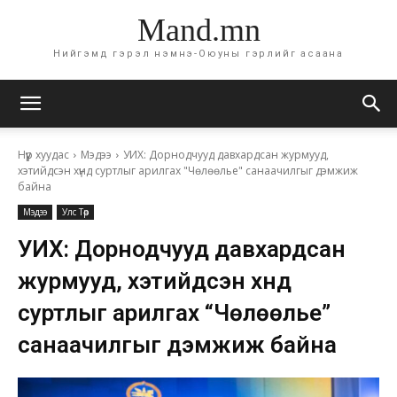
Mand.mn
Нийгэмд гэрэл нэмнэ-Оюуны гэрлийг асаана
Нүүр хуудас
Мэдээ
УИХ: Дорнодчууд давхардсан журмууд,
хэтийдсэн хүнд суртлыг арилгах "Чөлөөлье" санаачилгыг дэмжиж
байна
Мэдээ
Улс Төр
УИХ: Дорнодчууд давхардсан
журмууд, хэтийдсэн хүнд
суртлыг арилгах “Чөлөөлье”
санаачилгыг дэмжиж байна