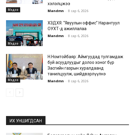
хэлэлцжээ
Мэдээ
Mandmn
-
8 сар 6, 2026
ХЗДХЯ: “Явуулын оффис” Нарантуул
ОУХТ-д ажиллалаа
Mandmn
-
8 сар 6, 2026
Мэдээ
Н.Номтойбаяр: Аймгуудад тулгамдаж
буй асуудлуудыг долоо хоног бүр
Засгийн газрын хуралдаанд
танилцуулж, шийдвэрлүүлнэ
Мэдээ
Mandmn
-
8 сар 6, 2026
ИХ УНШИГДСАН