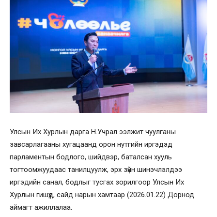
Улсын Их Хурлын дарга Н.Учрал ээлжит чуулганы
завсарлагааны хугацаанд орон нутгийн иргэдэд
парламентын бодлого, шийдвэр, баталсан хууль
тогтоомжуудаас танилцуулж, эрх зүйн шинэчлэлдээ
иргэдийн санал, бодлыг тусгах зорилгоор Улсын Их
Хурлын гишүүд, сайд нарын хамтаар (2026.01.22) Дорнод
аймагт ажиллалаа.