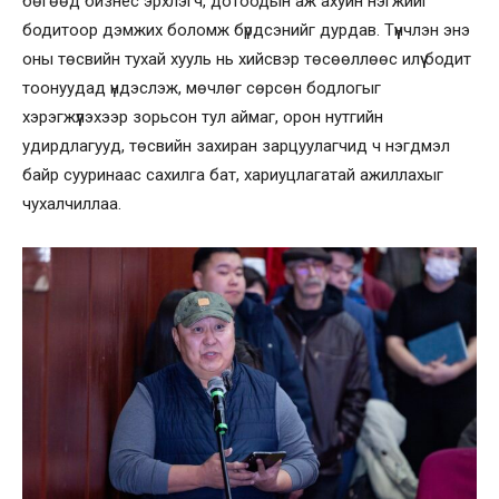
бөгөөд бизнес эрхлэгч, дотоодын аж ахуйн нэгжийг
бодитоор дэмжих боломж бүрдсэнийг дурдав. Түүнчлэн энэ
оны төсвийн тухай хууль нь хийсвэр төсөөллөөс илүү бодит
тоонуудад үндэслэж, мөчлөг сөрсөн бодлогыг
хэрэгжүүлэхээр зорьсон тул аймаг, орон нутгийн
удирдлагууд, төсвийн захиран зарцуулагчид ч нэгдмэл
байр сууринаас сахилга бат, хариуцлагатай ажиллахыг
чухалчиллаа.