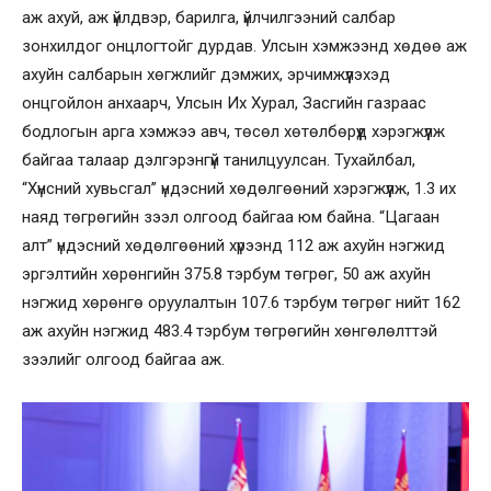
аж ахуй, аж үйлдвэр, барилга, үйлчилгээний салбар
зонхилдог онцлогтойг дурдав. Улсын хэмжээнд хөдөө аж
ахуйн салбарын хөгжлийг дэмжих, эрчимжүүлэхэд
онцгойлон анхаарч, Улсын Их Хурал, Засгийн газраас
бодлогын арга хэмжээ авч, төсөл хөтөлбөрүүд хэрэгжүүлж
байгаа талаар дэлгэрэнгүй танилцуулсан. Тухайлбал,
“Хүнсний хувьсгал” үндэсний хөдөлгөөний хэрэгжүүлж, 1.3 их
наяд төгрөгийн зээл олгоод байгаа юм байна. “Цагаан
алт” үндэсний хөдөлгөөний хүрээнд 112 аж ахуйн нэгжид
эргэлтийн хөрөнгийн 375.8 тэрбум төгрөг, 50 аж ахуйн
нэгжид хөрөнгө оруулалтын 107.6 тэрбум төгрөг нийт 162
аж ахуйн нэгжид 483.4 тэрбум төгрөгийн хөнгөлөлттэй
зээлийг олгоод байгаа аж.