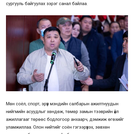
сургууль байгуулах зэрэг санал байлаа.
Мөн соёл, спорт, эрүүл мэндийн салбарын ажилтнуудын
нийгмийн асуудлыг хөндөж, төмөр замын тээврийн үйл
ажиллагааг төрөөс бодлогоор анхаарч, дэмжиж өгөхийг
уламжиллаа. Олон нийтийг соён гэгээрүүлэх, зөвхөн