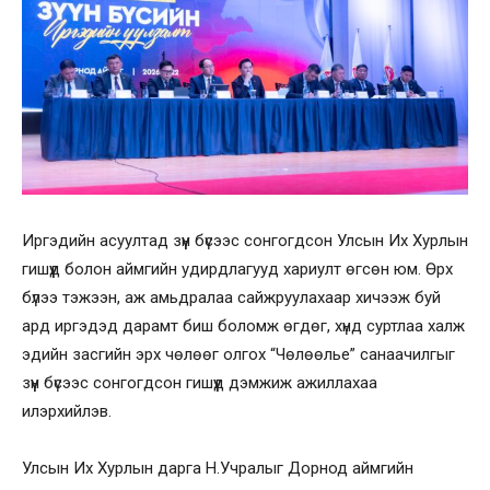
Иргэдийн асуултад зүүн бүсээс сонгогдсон Улсын Их Хурлын
гишүүд болон аймгийн удирдлагууд хариулт өгсөн юм. Өрх
бүлээ тэжээн, аж амьдралаа сайжруулахаар хичээж буй
ард иргэдэд дарамт биш боломж өгдөг, хүнд суртлаа халж
эдийн засгийн эрх чөлөөг олгох “Чөлөөлье” санаачилгыг
зүүн бүсээс сонгогдсон гишүүд дэмжиж ажиллахаа
илэрхийлэв.
Улсын Их Хурлын дарга Н.Учралыг Дорнод аймгийн