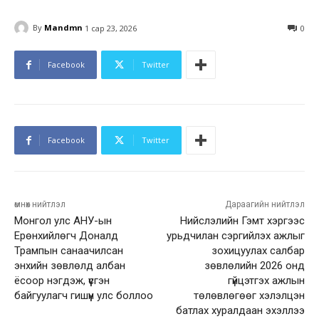
By
Mandmn
1 сар 23, 2026
0
Facebook
Twitter
Facebook
Twitter
өмнөх нийтлэл
Дараагийн нийтлэл
Монгол улс АНУ-ын
Нийслэлийн Гэмт хэргээс
Ерөнхийлөгч Доналд
урьдчилан сэргийлэх ажлыг
Трампын санаачилсан
зохицуулах салбар
энхийн зөвлөлд албан
зөвлөлийн 2026 онд
ёсоор нэгдэж, үүсгэн
гүйцэтгэх ажлын
байгуулагч гишүүн улс боллоо
төлөвлөгөөг хэлэлцэн
батлах хуралдаан эхэллээ