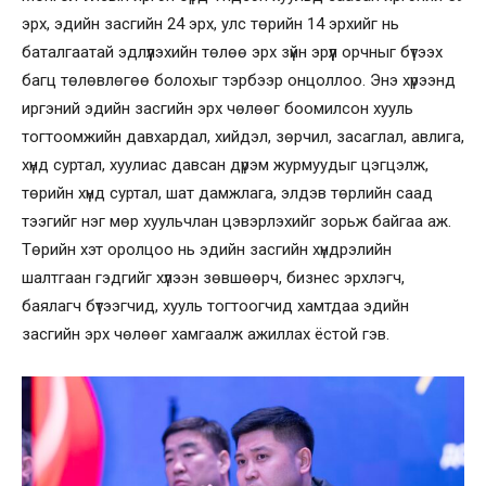
эрх, эдийн засгийн 24 эрх, улс төрийн 14 эрхийг нь
баталгаатай эдлүүлэхийн төлөө эрх зүйн эрүүл орчныг бүтээх
багц төлөвлөгөө болохыг тэрбээр онцоллоо. Энэ хүрээнд
иргэний эдийн засгийн эрх чөлөөг боомилсон хууль
тогтоомжийн давхардал, хийдэл, зөрчил, засаглал, авлига,
хүнд суртал, хуулиас давсан дүрэм журмуудыг цэгцэлж,
төрийн хүнд суртал, шат дамжлага, элдэв төрлийн саад
тээгийг нэг мөр хуульчлан цэвэрлэхийг зорьж байгаа аж.
Төрийн хэт оролцоо нь эдийн засгийн хүндрэлийн
шалтгаан гэдгийг хүлээн зөвшөөрч, бизнес эрхлэгч,
баялагч бүтээгчид, хууль тогтоогчид хамтдаа эдийн
засгийн эрх чөлөөг хамгаалж ажиллах ёстой гэв.