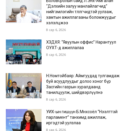
Боловсролын сайд Л.Энх-Амгалан
“Дэлхийн залуу манлайлагчид”
нийгэмлэгийн төлөөлөгчидтэй уулзаж,
хамтын ажиллагааны боломжуудыг
хэлэлцжээ
8 сар 6, 2026
ХЗДХЯ: “Явуулын оффис” Нарантуул
ОУХТ-д ажиллалаа
8 сар 6, 2026
Н.Номтойбаяр: Аймгуудад тулгамдаж
буй асуудлуудыг долоо хоног бүр
Засгийн газрын хуралдаанд
танилцуулж, шийдвэрлүүлнэ
8 сар 6, 2026
УИХ-ын гишүүн Б.Мөнхсоёл “Нээлттэй
парламент” танхимд ажиллаж,
иргэдтэй уулзлаа
8 сар 6, 2026