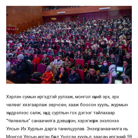
Хэрлэн сумын иргэдтэй уулзаж, монгол хүний эрх, эрх
чөлөөг хязгаарлаж зөрчсөн, хааж боосон хууль, журмын
хүндрэлээс салж, хүнд суртлын гох дэгээг тайлахаар
“Чөлөөлье” санаачилга дэвшүүлэн, хэрэгжүүлж эхэлснээ
Улсын Их Хурлын дарга танилцуулав. Энэхүү санаачилга нь
Монгол Улсын иргэн бүрд Үндсэн хуульд заасан иргэний 59