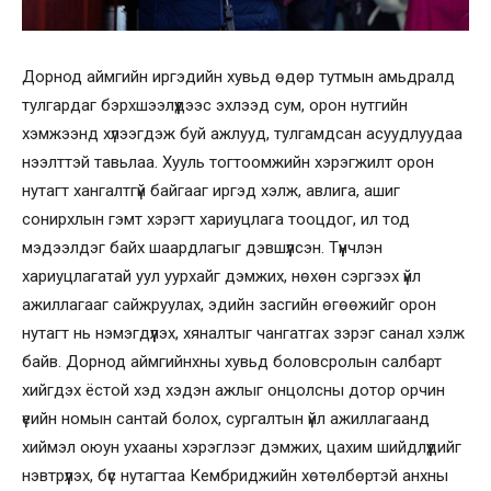
Дорнод аймгийн иргэдийн хувьд өдөр тутмын амьдралд
тулгардаг бэрхшээлүүдээс эхлээд сум, орон нутгийн
хэмжээнд хүлээгдэж буй ажлууд, тулгамдсан асуудлуудаа
нээлттэй тавьлаа. Хууль тогтоомжийн хэрэгжилт орон
нутагт хангалтгүй байгааг иргэд хэлж, авлига, ашиг
сонирхлын гэмт хэрэгт хариуцлага тооцдог, ил тод
мэдээлдэг байх шаардлагыг дэвшүүлсэн. Түүнчлэн
хариуцлагатай уул уурхайг дэмжих, нөхөн сэргээх үйл
ажиллагааг сайжруулах, эдийн засгийн өгөөжийг орон
нутагт нь нэмэгдүүлэх, хяналтыг чангатгах зэрэг санал хэлж
байв. Дорнод аймгийнхны хувьд боловсролын салбарт
хийгдэх ёстой хэд хэдэн ажлыг онцолсны дотор орчин
үеийн номын сантай болох, сургалтын үйл ажиллагаанд
хиймэл оюун ухааны хэрэглээг дэмжих, цахим шийдлүүдийг
нэвтрүүлэх, бүс нутагтаа Кембриджийн хөтөлбөртэй анхны