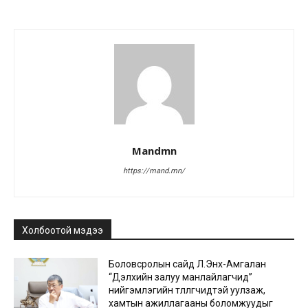
Mandmn
https://mand.mn/
Холбоотой мэдээ
Боловсролын сайд Л.Энх-Амгалан
“Дэлхийн залуу манлайлагчид”
нийгэмлэгийн төлөөлөгчидтэй уулзаж,
хамтын ажиллагааны боломжуудыг